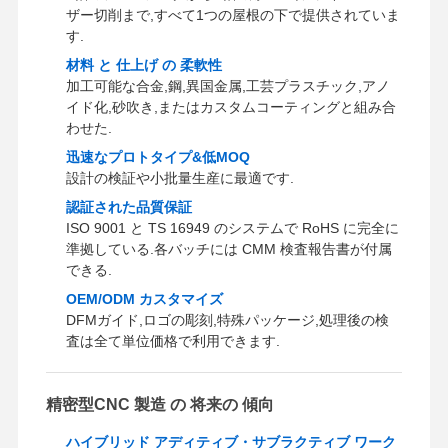
ザー切削まで,すべて1つの屋根の下で提供されていま
す.
材料 と 仕上げ の 柔軟性
加工可能な合金,鋼,異国金属,工芸プラスチック,アノ
イド化,砂吹き,またはカスタムコーティングと組み合
わせた.
迅速なプロトタイプ&低MOQ
設計の検証や小批量生産に最適です.
認証された品質保証
ISO 9001 と TS 16949 のシステムで RoHS に完全に
準拠している.各バッチには CMM 検査報告書が付属
できる.
OEM/ODM カスタマイズ
DFMガイド,ロゴの彫刻,特殊パッケージ,処理後の検
査は全て単位価格で利用できます.
精密型CNC 製造 の 将来の 傾向
ハイブリッド アディティブ・サブラクティブ ワーク