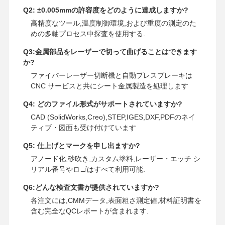
Q2: ±0.005mmの許容度をどのように達成しますか?
高精度なツール,温度制御環境,および重度の測定のた
めの多軸プロセス中探査を使用する.
Q3:金属部品をレーザーで切って曲げることはできます
か?
ファイバーレーザー切断機と自動プレスブレーキは
CNC サービスと共にシート金属製造を処理します
Q4: どのファイル形式がサポートされていますか?
CAD (SolidWorks,Creo),STEP,IGES,DXF,PDFのネイ
ティブ・図面も受け付けています
Q5: 仕上げとマークを申し出ますか?
アノード化,砂吹き,カスタム塗料,レーザー・エッチ シ
リアル番号やロゴはすべて利用可能.
Q6:どんな検査文書が提供されていますか?
各注文には,CMMデータ,表面粗さ測定値,材料証明書を
含む完全なQCレポートが含まれます.