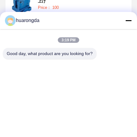
上げ
Price： 100
huarongda
続行
3:19 PM
推薦されたプロダクト
Good day, what product are you looking for?
高強度真鍮
高精度プロト
産業用カスタ
5 軸 Cnc 
CNCフライス
タイプCNC部
ム機械加工ア
部品 先進的
旋盤加工サー
品 耐腐食加工
ルミニウム部
表面処理と
ビス 高度な
金属部品
品 スマートプ
ISO 認証エ
CNC機械加工
ロトタイプ
ベストプライス
ベストプライス
ベストプライス
ベストプラ
サービス OEM
CNC機械加工
ソリューショ
6061/6063部品
ン
Desktop Site
ホーム
企業情報
お問い合わせ