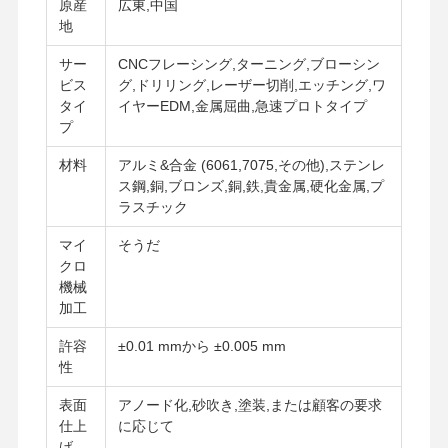
原産
広東,中国
地
サー
CNCフレーシング,ターニング,ブローシン
工場 ツアー
品質管理
連絡 くださ
ニュース
ビス
グ,ドリリング,レーザー切削,エッチング,ワ
い
タイ
イヤーEDM,金属屈曲,急速プロトタイプ
プ
材料
アルミ&合金 (6061,7075,その他),ステンレ
ス鋼,銅,ブロンズ,銅,鉄,貴金属,硬化金属,プ
ラスチック
事件
今雑談しなさ
い
マイ
そうだ
クロ
機械
アルミニウムダイキャスティング
加工
CNC加工部品
許容
±0.01 mmから ±0.005 mm
性
シートメタル部品
表面
アノード化,砂吹き,塗装,または顧客の要求
自動車部品製造
仕上
に応じて
げ