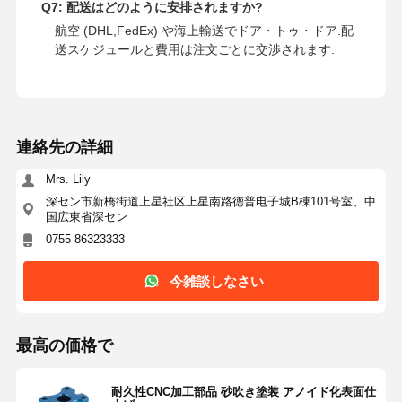
Q7: 配送はどのように安排されますか?
航空 (DHL,FedEx) や海上輸送でドア・トゥ・ドア.配
送スケジュールと費用は注文ごとに交渉されます.
連絡先の詳細
Mrs. Lily
深セン市新橋街道上星社区上星南路德普电子城B棟101号室、中
国広東省深セン
0755 86323333
今雑談しなさい
最高の価格で
耐久性CNC加工部品 砂吹き塗装 アノイド化表面仕