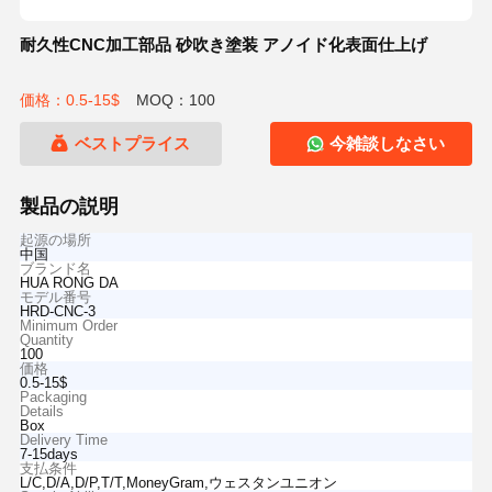
耐久性CNC加工部品 砂吹き塗装 アノイド化表面仕上げ
価格：0.5-15$
MOQ：100
ベストプライス
今雑談しなさい
製品の説明
起源の場所
中国
ブランド名
HUA RONG DA
モデル番号
HRD-CNC-3
Minimum Order
Quantity
100
価格
0.5-15$
Packaging
Details
Box
Delivery Time
7-15days
支払条件
L/C,D/A,D/P,T/T,MoneyGram,ウェスタンユニオン