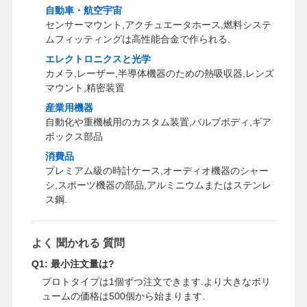
自動車・航空宇宙
センサーマウント,アクチュエータホース,燃料システ
ムフィッティングは高性能合金で作られる.
エレクトロニクスと光学
カメラ,レーザー,半導体機器のための熱吸収器,レンズ
マウント,精密装置
産業用機器
自動化や重機械用のカスタム装置,バルブボディ,ギア
ボックス部品
消費品
プレミアム級の時計ケース,オーディオ機器のシャー
シ,スポーツ機器の部品,アルミニウムまたはステンレ
ス鋼.
よく 聞かれる 質問
Q1: 最小注文量は?
プロトタイプは1個ずつ注文できます.より大きなボリ
ュームの価格は500個から始まります.