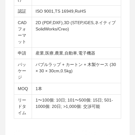
ダイカスト製エンクロージャ
認証
ISO 9001,TS 16949,RoHS
迅速なプロトタイピング
CAD
2D (PDF,DXF),3D (STEP,IGES,ネイティブ
金属表面処理
フォ
SolidWorks/Creo)
ーマ
鋳造機
ット
申請
産業,医療,農業,自動車,電子機器
パッ
バブルラップ + カートン + 木製ケース (30
ケー
× 30 × 30cm,0.5kg)
ジ
MOQ
1本
リー
1〜100個: 10日; 101〜500個: 15日; 501-
ドタ
1000個: 20日; >1,000個: 交渉可能
イム