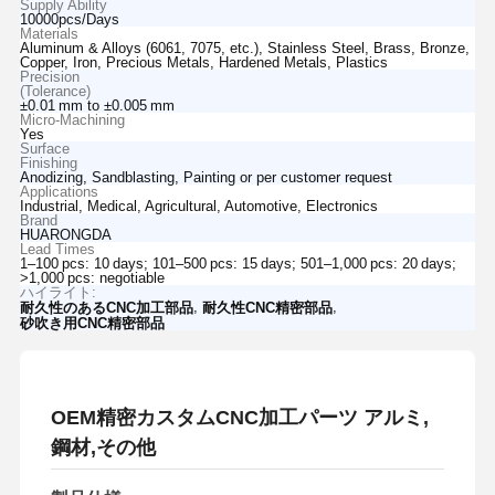
Supply Ability
10000pcs/Days
Materials
Aluminum & Alloys (6061, 7075, etc.), Stainless Steel, Brass, Bronze,
Copper, Iron, Precious Metals, Hardened Metals, Plastics
Precision
(Tolerance)
±0.01 mm to ±0.005 mm
Micro‑Machining
Yes
Surface
Finishing
Anodizing, Sandblasting, Painting or per customer request
Applications
Industrial, Medical, Agricultural, Automotive, Electronics
Brand
HUARONGDA
Lead Times
1–100 pcs: 10 days; 101–500 pcs: 15 days; 501–1,000 pcs: 20 days;
>1,000 pcs: negotiable
ハイライト:
,
,
耐久性のあるCNC加工部品
耐久性CNC精密部品
砂吹き用CNC精密部品
OEM精密カスタムCNC加工パーツ アルミ,
鋼材,その他