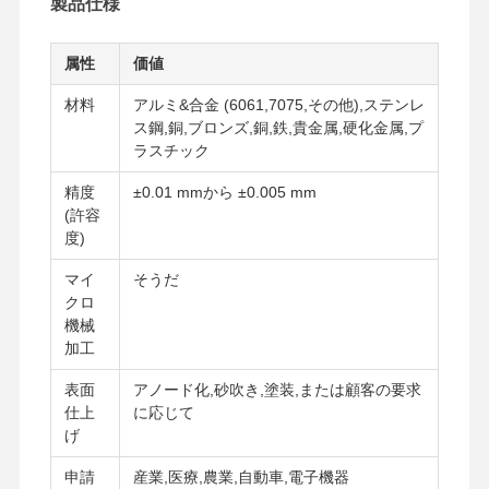
製品仕様
属性
価値
材料
アルミ&合金 (6061,7075,その他),ステンレ
ス鋼,銅,ブロンズ,銅,鉄,貴金属,硬化金属,プ
ラスチック
精度
±0.01 mmから ±0.005 mm
(許容
度)
マイ
そうだ
クロ
機械
加工
表面
アノード化,砂吹き,塗装,または顧客の要求
仕上
に応じて
げ
申請
産業,医療,農業,自動車,電子機器