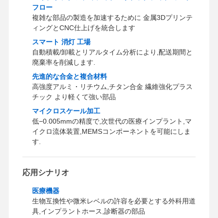
フロー
複雑な部品の製造を加速するために 金属3Dプリンテ
ィングとCNC仕上げを統合します
スマート 消灯 工場
自動積載/卸載とリアルタイム分析により,配送期間と
廃棄率を削減します.
先進的な合金と複合材料
高強度アルミ・リチウム,チタン合金 繊維強化プラス
チック より軽くて強い部品
マイクロスケール加工
低−0.005mmの精度で,次世代の医療インプラント,マ
イクロ流体装置,MEMSコンポーネントを可能にしま
す.
応用シナリオ
医療機器
生物互換性や微米レベルの許容を必要とする外科用道
具,インプラントホース,診断器の部品