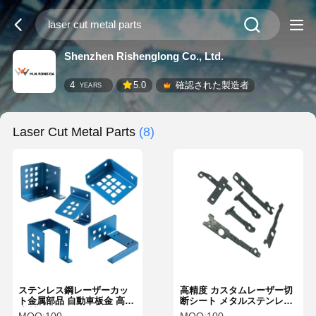
Shenzhen Rishenglong Co., Ltd.
4
5.0
確認された製造者
YEARS
Laser Cut Metal Parts
(8)
ステンレス鋼レーザーカッ
高精度 カスタムレーザー切
ト金属部品 自動車板金 高精
断シート メタルステンレス
度製作サービス
鋼 オートシート メタル軽量