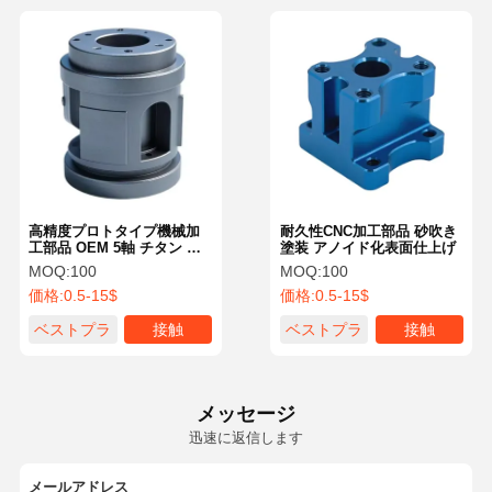
高精度プロトタイプ機械加
耐久性CNC加工部品 砂吹き
工部品 OEM 5軸 チタン ア
塗装 アノイド化表面仕上げ
ルミニウム ステンレス鋼用
MOQ:
100
MOQ:
100
価格:
0.5-15$
価格:
0.5-15$
ベストプラ
接触
ベストプラ
接触
イス
イス
メッセージ
迅速に返信します
メールアドレス