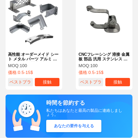
高性能 オーダーメイド シー
CNCフレーシング 溶接 金属
ト メタル パーツ アルミ シ
板 部品 汎用 ステンレス 鋼
ート メタル 製造 ブレーケ
部品
MOQ:
100
MOQ:
100
ット キャビネット
価格:
0.5-15$
価格:
0.5-15$
ベストプラ
接触
ベストプラ
接触
イス
イス
時間を節約する
私たちはあなたと最高の製品に連絡しまし
ょう。
あなたの要件を与える