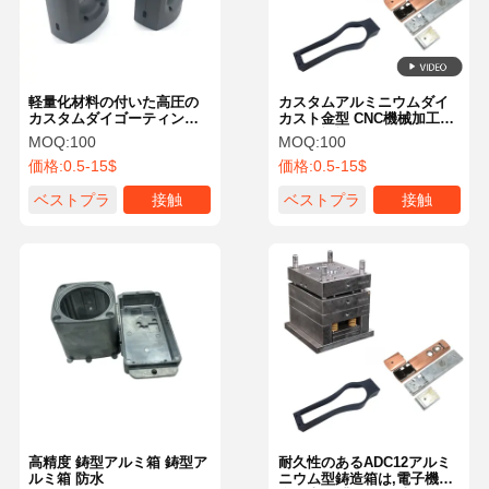
軽量化材料の付いた高圧の
カスタムアルミニウムダイ
カスタムダイゴーティング
カスト金型 CNC機械加工部
囲み
品 ISO認証
MOQ:
100
MOQ:
100
価格:
0.5-15$
価格:
0.5-15$
ベストプラ
接触
ベストプラ
接触
イス
イス
家へ
製品
ビデオ
わたしたち
に つい て
高精度 鋳型アルミ箱 鋳型ア
耐久性のあるADC12アルミ
ルミ箱 防水
ニウム型鋳造箱は,電子機器,