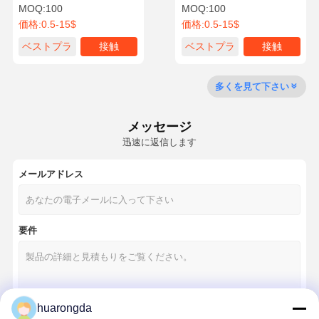
自動車,工業用,CNC加工,ア
MOQ:
100
MOQ:
100
ノジス,粉末コーティングに
価格:
0.5-15$
価格:
0.5-15$
使用できます.
ベストプラ
接触
ベストプラ
接触
工場 ツアー
品質管理
連絡 くださ
ニュース
イス
イス
い
多くを見て下さい
メッセージ
迅速に返信します
事件
今雑談しなさ
い
メールアドレス
アルミニウムダイキャスティング
要件
CNC加工部品
シートメタル部品
自動車部品製造
huarongda