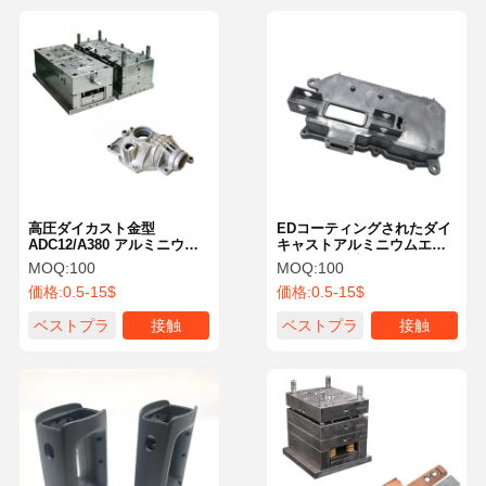
高圧ダイカスト金型
EDコーティングされたダイ
ADC12/A380 アルミニウム
キャストアルミニウムエン
ダイカストサービス カスタ
クロージャ 車両トリム用鋳
MOQ:
100
MOQ:
100
ムOEM部品
造アルミニウム電気ボック
価格:
0.5-15$
価格:
0.5-15$
ス
ベストプラ
接触
ベストプラ
接触
イス
イス