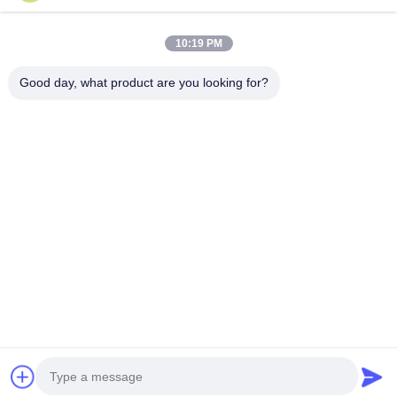
ダイカスト製エンクロージャ
続行
10:19 PM
迅速なプロトタイピング
Good day, what product are you looking for?
金属表面処理
私たちのカテゴリー
鋳造機
アルミニウム
CNC加工部品
シートメタル
自動車部品
ダイキャステ
部品
造
ィング
Desktop Site
ホーム
企業情報
お問い合わせ
地図
プライバシーポリシー
品質
アルミニウムダイキャスティング
中国工場.Copyright © 2025
Shenzhen Rishenglong Co., Ltd.. All Rights Reserved.