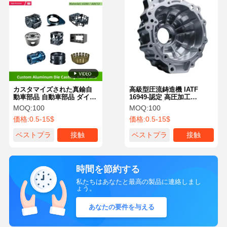
カスタマイズされた真鍮自
高級型圧流鋳造機 IATF
動車部品 自動車部品 ダイカ
16949‐認定 高圧加工
スト OEM ODM
OEM/ODM加工
MOQ:
100
MOQ:
100
価格:
0.5-15$
価格:
0.5-15$
ベストプラ
接触
ベストプラ
接触
イス
イス
時間を節約する
私たちはあなたと最高の製品に連絡しまし
ょう。
あなたの要件を与える