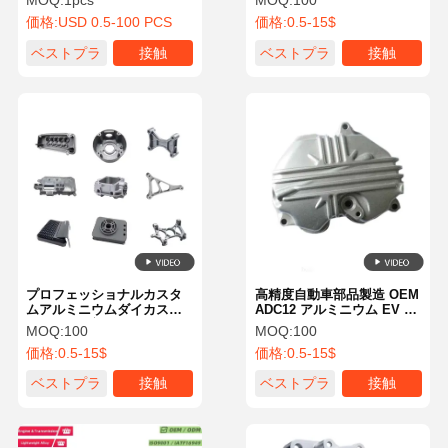
MOQ:
1pcs
MOQ:
100
た表面仕上げと高精度公差
価格:
USD 0.5-100 PCS
価格:
0.5-15$
を実現。
ベストプラ
接触
ベストプラ
接触
イス
イス
プロフェッショナルカスタ
高精度自動車部品製造 OEM
ムアルミニウムダイカスト
ADC12 アルミニウム EV バ
ハウジング部品アルミニウ
ッテリーハウジング
MOQ:
100
MOQ:
100
ム高圧ダイカスト
ISO9001 TS16949
価格:
0.5-15$
価格:
0.5-15$
ベストプラ
接触
ベストプラ
接触
イス
イス