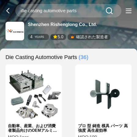
Shenzhen Rishenglong Co., Ltd.
4
5.0
確認された製造者
YEARS
Die Casting Automotive Parts
(36)
自動車、産業、および消費
プロ 型 鋳造 模具 パーツ 高
者製品向けのOEMアルミニ
強度 高生産効率
ウムダイカスト部品。優れ