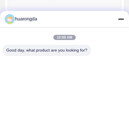
huarongda
工場 ツアー
品質管理
連絡 くださ
ニュース
い
続行
10:08 AM
Good day, what product are you looking for?
私たちのカテゴリー
事件
今雑談しなさ
い
アルミニウムダイキャスティング
CNC加工部品
アルミニウム
CNC加工部品
シートメタル
自動車部品
ダイキャステ
部品
造
ィング
シートメタル部品
自動車部品製造
Desktop Site
ホーム
企業情報
お問い合わせ