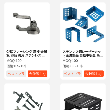
CNCフレーシング 溶接 金属
ステンレス鋼レーザーカッ
板 部品 汎用 ステンレス 鋼
ト金属部品 自動車板金 高精
部品
度製作サービス
MOQ:
100
MOQ:
100
価格:
0.5-15$
価格:
0.5-15$
ベストプラ
今雑談しな
ベストプラ
今雑談しな
イス
さい
イス
さい