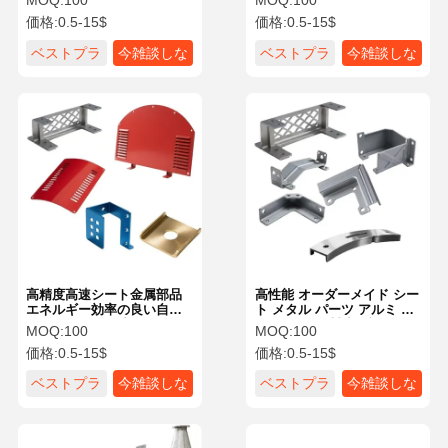
MOQ:
100
MOQ:
100
価格:
0.5-15$
価格:
0.5-15$
ベストプラ
今雑談しな
ベストプラ
今雑談しな
イス
さい
イス
さい
高精度高速シート金属部品
高性能 オーダーメイド シー
エネルギー効率の良い自動
ト メタル パーツ アルミ シ
化ロボット型鋳造
ート メタル 製造 ブレーケ
MOQ:
100
MOQ:
100
ット キャビネット
価格:
0.5-15$
価格:
0.5-15$
ベストプラ
今雑談しな
ベストプラ
今雑談しな
イス
さい
イス
さい