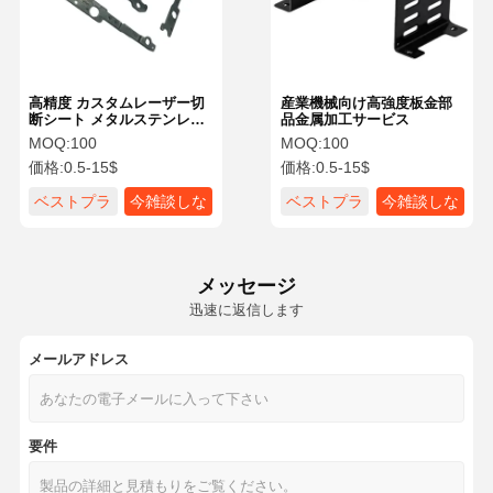
高精度 カスタムレーザー切
産業機械向け高強度板金部
断シート メタルステンレス
品金属加工サービス
鋼 オートシート メタル軽量
MOQ:
100
MOQ:
100
価格:
0.5-15$
価格:
0.5-15$
ベストプラ
今雑談しな
ベストプラ
今雑談しな
イス
さい
イス
さい
メッセージ
迅速に返信します
メールアドレス
家へ
製品
ビデオ
わたしたち
要件
に つい て