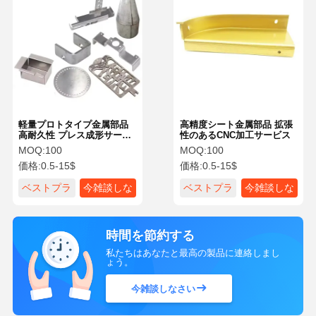
軽量プロトタイプ金属部品
高精度シート金属部品 拡張
高耐久性 プレス成形サービ
性のあるCNC加工サービス
ス
MOQ:
100
MOQ:
100
価格:
0.5-15$
価格:
0.5-15$
ベストプラ
今雑談しな
ベストプラ
今雑談しな
イス
さい
イス
さい
時間を節約する
私たちはあなたと最高の製品に連絡しまし
ょう。
今雑談しなさい