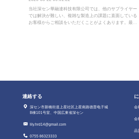
当社深セン華融達科技有限公司では、他のサプライヤー
では解決が難しい、複雑な製造上の課題に直面している
お客様からご相談をいただくことがよくあります。最近
の事例としては、プレミアムアルミニウム合金製ヘッド
ホンハウジングを開発しているお客様がありました。
この製品のデザインは非常に複雑な構造を必要とし、ダ
イカストプロセスにおいて大きな課題を生み出していま
した。お客様はすでに他のいくつかの工場で金型テスト
を行っていましたが、エアポケットと変形の問題が継続
的に発生し、安定した生産結果を得ることができません
でした。 お客様が当社にご相談された際、当社のエン
ジニアリングチームは、ハウジングのデザインと金型
構...
連絡する
に
深セン市新橋街道上星社区上星南路德普电子城
会
B棟101号室、中国広東省深セン
会
lily.hrd14@gmail.com
品
0755 86323333