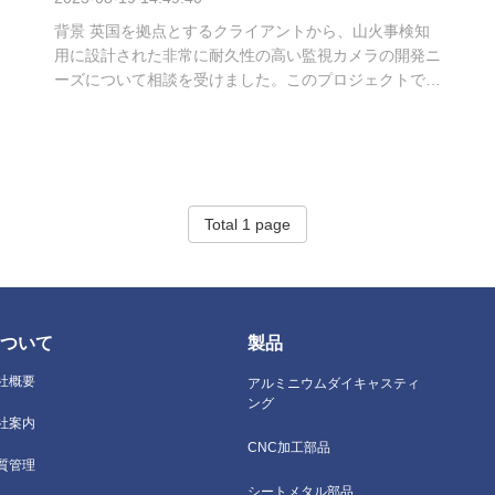
背景 英国を拠点とするクライアントから、山火事検知
用に設計された非常に耐久性の高い監視カメラの開発ニ
ーズについて相談を受けました。このプロジェクトで
は、高度なエンジニアリングコラボレーションだけでな
く、製品が極端な屋外条件下で確実に性能を発揮できる
ようにするための、堅牢な材料とプロセスの革新も必要
とされました。 コラボレーションと設計最適化 初期の
コンセプト段階から、当社のエンジニアリングチームは
Total 1 page
クライアントの研究開発エンジニアと緊密に連携しまし
た。初期の設計図を共同でレビューし、潜在的な弱点を
特定し、複数の最適化ソリューションを提案しました。
反復的な設計レビューを通じて、製品構造を洗練さ
せ、...
ついて
製品
社概要
アルミニウムダイキャスティ
ング
社案内
CNC加工部品
質管理
シートメタル部品