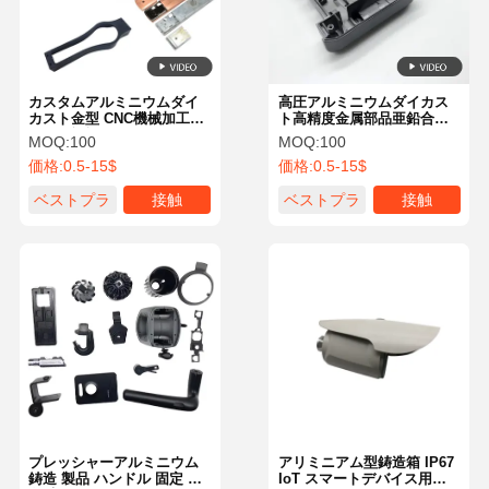
カスタムアルミニウムダイ
高圧アルミニウムダイカス
カスト金型 CNC機械加工部
ト高精度金属部品亜鉛合金
品 ISO認証
ソリューション
MOQ:
100
MOQ:
100
価格:
0.5-15$
価格:
0.5-15$
ベストプラ
接触
ベストプラ
接触
イス
イス
家へ
製品
ビデオ
わたしたち
に つい て
プレッシャーアルミニウム
アリミニアム型鋳造箱 IP67
鋳造 製品 ハンドル 固定 耐
IoT スマートデバイス用