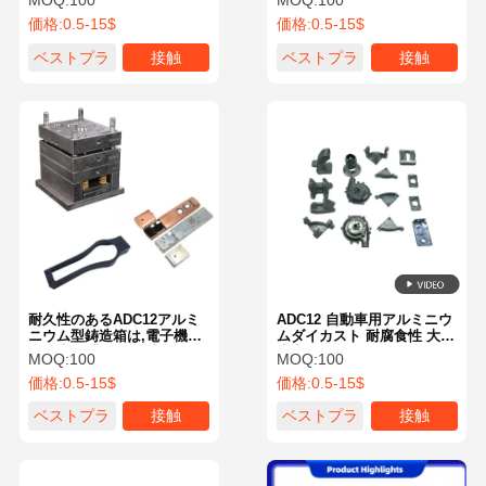
MOQ:
100
MOQ:
100
ムOEM部品
ム高圧ダイカスト
価格:
0.5-15$
価格:
0.5-15$
ベストプラ
接触
ベストプラ
接触
イス
イス
耐久性のあるADC12アルミ
ADC12 自動車用アルミニウ
ニウム型鋳造箱は,電子機器,
ムダイカスト 耐腐食性 大量
自動車,工業用,CNC加工,ア
生産 1600T
MOQ:
100
MOQ:
100
ノジス,粉末コーティングに
価格:
0.5-15$
価格:
0.5-15$
使用できます.
ベストプラ
接触
ベストプラ
接触
イス
イス