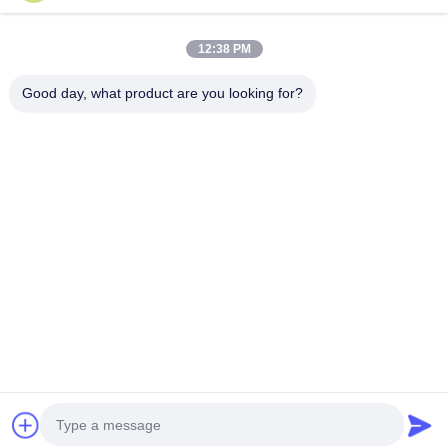
ダイカスト製エンクロージャ
続行
12:38 PM
迅速なプロトタイピング
Good day, what product are you looking for?
金属表面処理
私たちのカテゴリー
鋳造機
アルミニウム
CNC加工部品
シートメタル
自動車部品
ダイキャステ
部品
造
ィング
Desktop Site
ホーム
企業情報
お問い合わせ
地図
プライバシーポリシー
品質
アルミニウムダイキャスティング
中国工場.Copyright © 2025
Shenzhen Rishenglong Co., Ltd.. All Rights Reserved.