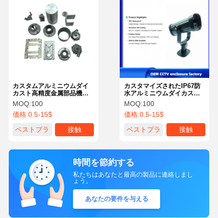
カスタムアルミニウムダイ
カスタマイズされたIP67防
カスト高精度金属部品機械
水アルミニウムダイカスト
加工
CCTVカメラハウジング屋外
MOQ:
100
MOQ:
100
セキュリティエンクロージ
価格:
0.5-15$
価格:
0.5-15$
ャ
ベストプラ
接触
ベストプラ
接触
イス
イス
時間を節約する
私たちはあなたと最高の製品に連絡しまし
ょう。
あなたの要件を与える