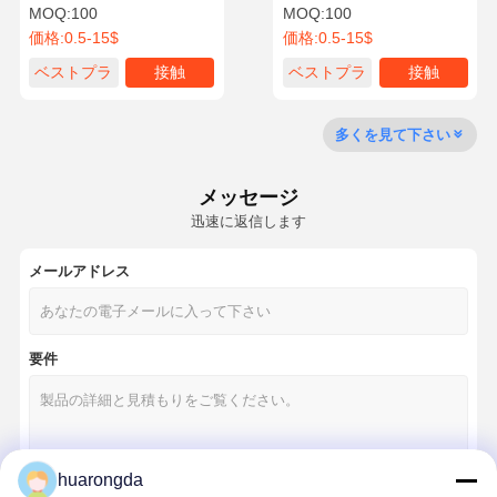
久 家電用
ADC12 ハウジング
MOQ:
100
MOQ:
100
価格:
0.5-15$
価格:
0.5-15$
ベストプラ
接触
ベストプラ
接触
工場 ツアー
品質管理
連絡 くださ
ニュース
イス
イス
い
多くを見て下さい
メッセージ
迅速に返信します
事件
今雑談しなさ
い
メールアドレス
アルミニウムダイキャスティング
要件
CNC加工部品
シートメタル部品
自動車部品製造
huarongda