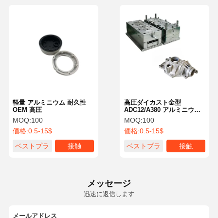
軽量 アルミニウム 耐久性
高圧ダイカスト金型
OEM 高圧
ADC12/A380 アルミニウム
ダイカストサービス カスタ
MOQ:
100
MOQ:
100
ムOEM部品
価格:
0.5-15$
価格:
0.5-15$
ベストプラ
接触
ベストプラ
接触
イス
イス
メッセージ
迅速に返信します
メールアドレス