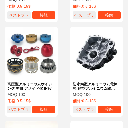
MOQ:
100
MOQ:
100
グ 防食カスタムエンクロー
価格:
0.5-15$
価格:
0.5-15$
ジャ
ベストプラ
接触
ベストプラ
接触
イス
イス
高圧型アルミニウムホイジ
防水鋳型アルミニウム電気
ング 型III アノイド化 IP67
箱 鋳型アルミニウム箱
ADC12 カスタムハウジング
MOQ:
100
MOQ:
100
価格:
0.5-15$
価格:
0.5-15$
ベストプラ
接触
ベストプラ
接触
イス
イス