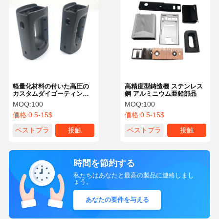
軽量化材料の付いた高圧の
高精度型鋳造機 ステンレス
カスタムダイゴーティング
鋼 アルミニウム亜鉛部品
囲み
MOQ:
100
MOQ:
100
価格:
0.5-15$
価格:
0.5-15$
ベストプラ
接触
ベストプラ
接触
イス
イス
時間を節約する
私たちはあなたと最高の製品に連絡しまし
ょう。
あなたの要件を与える