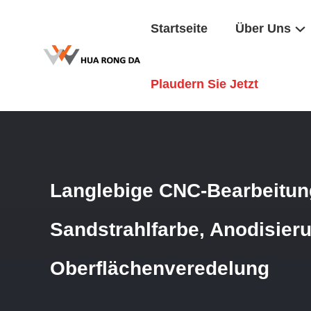
Startseite
Über Uns
Startseite
/
Produkte
/
CNC -Bearbeitungsteile
/
Langlebig
Plaudern Sie Jetzt
Langlebige CNC-Bearbeitung
Sandstrahlfarbe, Anodisier
Oberflächenveredelung