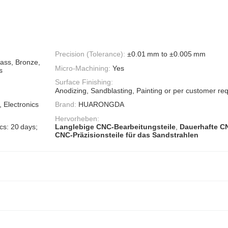
Precision (Tolerance):
±0.01 mm to ±0.005 mm
rass, Bronze,
Micro‑Machining:
Yes
s
Surface Finishing:
Anodizing, Sandblasting, Painting or per customer re
, Electronics
Brand:
HUARONGDA
Hervorheben:
cs: 20 days;
Langlebige CNC-Bearbeitungsteile
,
Dauerhafte CN
CNC-Präzisionsteile für das Sandstrahlen