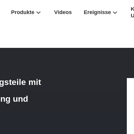
K
Produkte
Videos
Ereignisse
e CNC-Bearbeitungsteile Mit Sandstrahlfarbe, Anodisierung Und Ober
steile mit
ung und