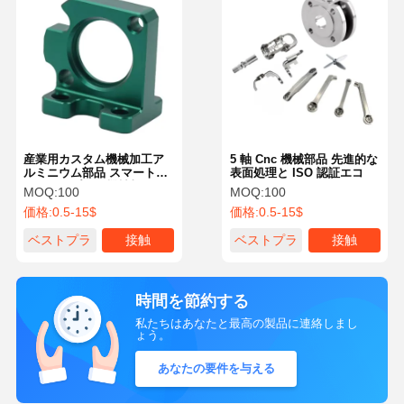
産業用カスタム機械加工ア
5 軸 Cnc 機械部品 先進的な
ルミニウム部品 スマートプ
表面処理と ISO 認証エコ
ロトタイプCNC機械加工
MOQ:
100
MOQ:
100
6061/6063部品
価格:
0.5-15$
価格:
0.5-15$
ベストプラ
接触
ベストプラ
接触
イス
イス
時間を節約する
私たちはあなたと最高の製品に連絡しまし
ょう。
あなたの要件を与える