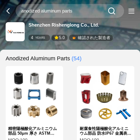
Shenzhen Rishenglong Co., Ltd.
4
5.0
確認された製造者
YEARS
Anodized Aluminum Parts
(54)
精密陽極酸化アルミニウム
耐腐食性陽極酸化アルミニ
部品 50μm 厚さ ASTM
ウム部品 防水IP67 金属表面
B580 環境に優しい金属表面
処理