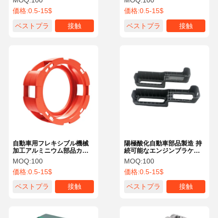
MOQ:
100
MOQ:
100
処理
価格:
0.5-15$
価格:
0.5-15$
ベストプラ
接触
ベストプラ
接触
イス
イス
自動車用フレキシブル機械
陽極酸化自動車部品製造 持
加工アルミニウム部品カス
続可能なエンジンブラケッ
タム機械加工金属部品
トマウント
MOQ:
100
MOQ:
100
価格:
0.5-15$
価格:
0.5-15$
ベストプラ
接触
ベストプラ
接触
イス
イス