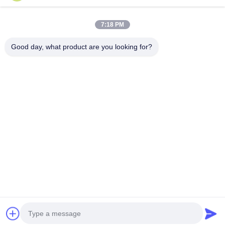
ダイカスト製エンクロージャ
続行
7:18 PM
迅速なプロトタイピング
Good day, what product are you looking for?
金属表面処理
私たちのカテゴリー
鋳造機
アルミニウム
CNC加工部品
シートメタル
自動車部品
ダイキャステ
部品
造
ィング
Desktop Site
ホーム
企業情報
お問い合わせ
地図
プライバシーポリシー
品質
アルミニウムダイキャスティング
中国工場.Copyright © 2025
Shenzhen Rishenglong Co., Ltd.. All Rights Reserved.