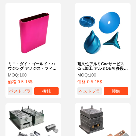
ミニ・ダイ・ゴールド・ハ
耐久性アルミCncサービス
ウジング アノジス・フィニ
Cnc加工 アルミOEM 多段階
ッシュ・ゴールド・アルミ
金属表面処理
MOQ:
100
MOQ:
100
ニウム・ハウジング ハンド
価格:
0.5-15$
価格:
0.5-15$
ヘルド・デバイス用
ベストプラ
接触
ベストプラ
接触
イス
イス