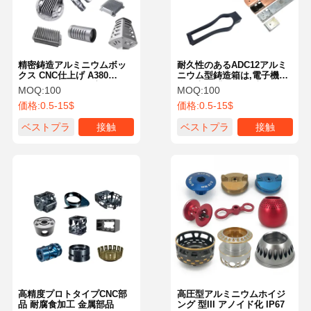
精密鋳造アルミニウムボッ
耐久性のあるADC12アルミ
クス CNC仕上げ A380
ニウム型鋳造箱は,電子機器,
ADC12 ダイカスト部品
自動車,工業用,CNC加工,ア
MOQ:
100
MOQ:
100
OEM/ODMサービス
ノジス,粉末コーティングに
価格:
0.5-15$
価格:
0.5-15$
使用できます.
ベストプラ
接触
ベストプラ
接触
イス
イス
家へ
製品
ビデオ
わたしたち
に つい て
高精度プロトタイプCNC部
高圧型アルミニウムホイジ
品 耐腐食加工 金属部品
ング 型III アノイド化 IP67