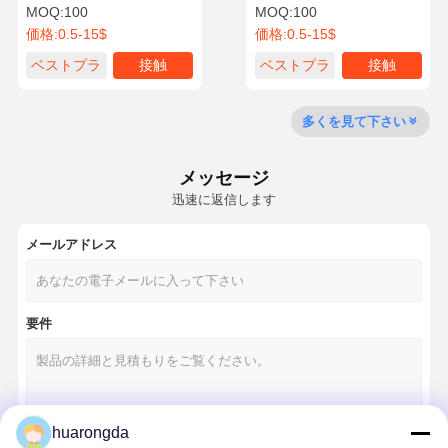
MOQ:
100
MOQ:
100
価格:
0.5-15$
価格:
0.5-15$
ベストプラ
接触
ベストプラ
接触
工場 ツアー
品質管理
連絡 くださ
ニュース
イス
イス
い
多くを見て下さい
メッセージ
迅速に返信します
事件
今雑談しなさ
い
メールアドレス
アルミニウムダイキャスティング
要件
CNC加工部品
シートメタル部品
自動車部品製造
huarongda