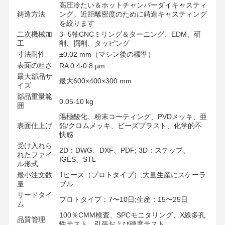
高圧冷たい＆ホットチャンバーダイキャスティ
鋳造方法
ング。近距離密度のために鋳造キャスティング
を絞ります
二次機械加
3- 5軸CNCミリング＆ターニング、EDM、研
工
削、掘削、タッピング
寸法耐性
±0.02 mm（マシン後の標準）
表面の粗さ
RA 0.4-0.8 µm
最大部品サ
最大600×400×300 mm
イズ
部品重量範
0.05-10 kg
囲
陽極酸化、粉末コーティング、PVDメッキ、亜
表面仕上げ
鉛/クロムメッキ、ビーズブラスト、化学的不
快感
受け入れら
2D：DWG、DXF、PDF; 3D：ステップ、
れたファイ
IGES、STL
ル形式
最小注文数
1ピース（プロトタイプ）;大量生産にスケーラ
量
ブル
リードタイ
プロトタイプ：7〜10日;生産：15〜25日
ム
100％CMM検査、SPCモニタリング、X線多孔
品質管理
性テスト、引張および硬度テスト