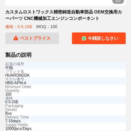
2/2
カスタムロストワックス精密鋳造自動車部品 OEM交換用カ
ーパーツ CNC機械加工エンジンコンポーネント
価格：0.5-15$
MOQ：100
ベストプライス
今雑談しなさい
製品の説明
起源の場所
中国
ブランド名
HUARONGDA
モデル番号
HRD-APM-4
Minimum Order
Quantity
100
価格
0.5-15$
Packaging
Details
Box
Delivery Time
7-15days
Supply Ability
10000pcs/Days