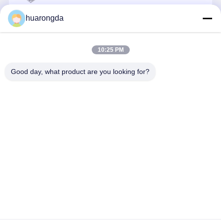
huarongda
続行
10:25 PM
推薦されたプロダクト
Good day, what product are you looking for?
カスタマイズ
高精度自動車
高強度自動車
陽極酸化自
された真鍮自
部品製造 OEM
部品製造 IATF
車部品製造 
動車部品 自動
ADC12 アルミ
16949 認証さ
続可能なエ
車部品 ダイカ
ニウム EV バ
れた高圧
ジンブラケ
スト OEM
ッテリーハウ
トマウント
ベストプライス
ベストプライス
ベストプライス
ベストプラ
ODM
ジング
ISO9001
TS16949
Desktop Site
ホーム
企業情報
お問い合わせ
地図
プライバシーポリシー