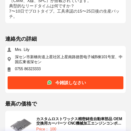
（CMM、X線、SPC）が搭載されています。
典型的なリードタイムは何ですか？
7〜10日でプロトタイプ。工具承認の15〜25日後の生産バッ
チ。
連絡先の詳細
Mrs. Lily
深セン市新橋街道上星社区上星南路德普电子城B棟101号室、中
国広東省深セン
0755 86323333
今雑談しなさい
最高の価格で
カスタムロストワックス精密鋳造自動車部品 OEM
交換用カーパーツ CNC機械加工エンジンコンポー
ネント
Price： 100