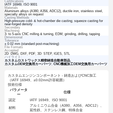
Certifications
IATF 16949, ISO 9001
Materials
Aluminum alloys (A380, A356, ADC12), ductile iron, stainless steel,
specialty alloys on request
Casting Methods
High-pressure cold- & hot-chamber die casting; squeeze casting for
near-forged density
Secondary
Machining
3- to 5-axis CNC milling & turning, EDM, grinding, drilling, tapping
Dimensional
Tolerance
± 0.02 mm (standard post-machining)
File Formats
Accepted
2D: DWG, DXF, PDF; 3D: STEP, IGES, STL
ハイライト:
,
カスタムロストワックス精密鋳造自動車部品
,
カスタムOEM交換用カーパーツ
CNC機械加工OEM交換用カーパーツ
カスタムエンジンコンポーネント - 鋳造およびCNC加工
（IATF 16949、±0.02mm許容範囲）
技術仕様
パラメータ
仕様
ー
認定
IATF 16949、ISO 9001
アルミニウム合金（A380、A356、ADC12）、
材料
延性鉄、ステンレス鋼、特殊合金