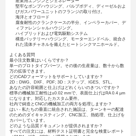
産業用エンジンとジェネレーター
ダイカスト製エンクロージャ
堅牢なポンプハウジング、バルブボディ、ディーゼルおよ
びガスパワーユニットのフランジの取り付け。
迅速なプロトタイピング
海洋とオフロード
腐食耐性のクランクケースの半分、インペラーカバー、デ
ィファレンシャルハウジング。
金属表面処理
ハイブリッドおよび電気駆動システム
構造バッテリーハウジング、モーターエンドベル、統合さ
鋳造機
れた流体チャネルを備えたヒートシンクマニホールド。
よくある質問
最小注文数量はいくらですか？
単一のプロトタイプパーツ。その後の生産量は、数十から数
万の拡張できます。
どのCADフォーマットをサポートしていますか？
2D：DWG、DXF、PDF; 3D：ステップ、IGES、STL。
あなたの許容範囲と仕上げはどれくらいのきついですか？
標準の機械加工耐性は±0.02 mmで、表面仕上げはRA 0.4 µm
になります。対応したカスタム要件。
社内で鋳造とCNCの機械加工の両方を処理しますか？
はい - 私たちの垂直に統合された施設は、ターンキーの配達
のためのダイキャスティング、CNC加工、熱処理、仕上げを
カバーしています。
どのような品質ドキュメントが提供されますか？
すべての注文には、材料テスト証明書と完全な検査レポート