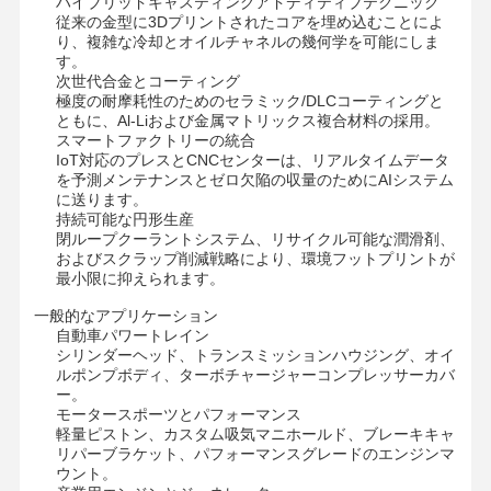
ハイブリッドキャスティングアドディティブテクニック
従来の金型に3Dプリントされたコアを埋め込むことによ
り、複雑な冷却とオイルチャネルの幾何学を可能にしま
す。
次世代合金とコーティング
工場 ツアー
品質管理
連絡 くださ
ニュース
極度の耐摩耗性のためのセラミック/DLCコーティングと
い
ともに、Al-Liおよび金属マトリックス複合材料の採用。
スマートファクトリーの統合
IoT対応のプレスとCNCセンターは、リアルタイムデータ
を予測メンテナンスとゼロ欠陥の収量のためにAIシステム
に送ります。
持続可能な円形生産
事件
今雑談しなさ
閉ループクーラントシステム、リサイクル可能な潤滑剤、
い
およびスクラップ削減戦略により、環境フットプリントが
最小限に抑えられます。
一般的なアプリケーション
アルミニウムダイキャスティング
自動車パワートレイン
シリンダーヘッド、トランスミッションハウジング、オイ
CNC加工部品
ルポンプボディ、ターボチャージャーコンプレッサーカバ
ー。
シートメタル部品
モータースポーツとパフォーマンス
軽量ピストン、カスタム吸気マニホールド、ブレーキキャ
リパーブラケット、パフォーマンスグレードのエンジンマ
自動車部品製造
ウント。