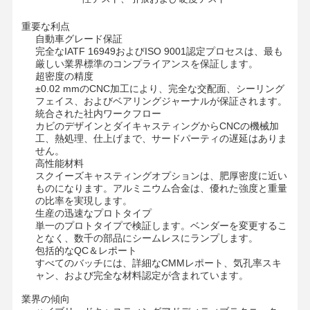
重要な利点
自動車グレード保証
完全なIATF 16949およびISO 9001認定プロセスは、最も
厳しい業界標準のコンプライアンスを保証します。
超密度の精度
±0.02 mmのCNC加工により、完全な交配面、シーリング
フェイス、およびベアリングジャーナルが保証されます。
統合された社内ワークフロー
カビのデザインとダイキャスティングからCNCの機械加
工、熱処理、仕上げまで、サードパーティの遅延はありま
せん。
高性能材料
スクイーズキャスティングオプションは、肥厚密度に近い
ものになります。アルミニウム合金は、優れた強度と重量
の比率を実現します。
生産の迅速なプロトタイプ
単一のプロトタイプで検証します。ベンダーを変更するこ
となく、数千の部品にシームレスにランプします。
包括的なQC＆レポート
すべてのバッチには、詳細なCMMレポート、気孔率スキ
家へ
製品
ビデオ
わたしたち
ャン、および完全な材料認定が含まれています。
に つい て
業界の傾向