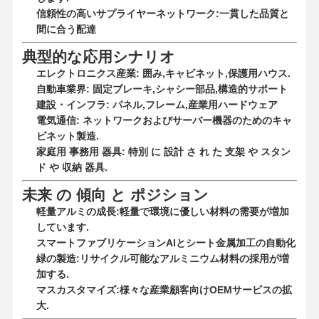
信頼性の高いサプライヤーネットワーク:一貫した品質と
間に合う配達
典型的な応用シナリオ
工場 ツアー
品質管理
連絡 くださ
ニュース
い
エレクトロニクス産業: 囲み,キャビネット,保護用ハウス.
自動車業界: 固定ブレーキ,シャシー部品,構造的サポート
建設・インフラ: パネル,フレーム,産業用ハードウェア
電気通信: ネットワークおよびサーバー機器のためのキャ
ビネット製造.
家庭用 事務用 器具: 特別 に 設計 さ れ た 支架 や スタン
事件
今雑談しなさ
い
ド や 収納 器具.
未来 の 傾向 と ポジション
アルミニウムダイキャスティング
軽量アルミの成長:軽量で環境に優しい材料の需要が増加
しています.
CNC加工部品
スマートファブリケーション
AIとシート金属加工の自動化
緑の製造:リサイクル可能なアルミニウム材料の採用が増
シートメタル部品
加する.
マスカスタマイズ:様々な産業顧客向けOEMサービスの拡
自動車部品製造
大.