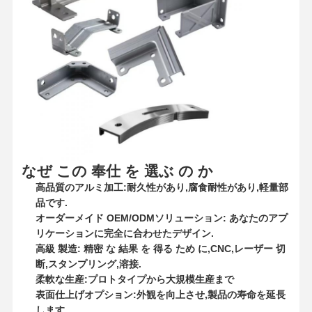
なぜ この 奉仕 を 選ぶ の か
高品質のアルミ加工:耐久性があり,腐食耐性があり,軽量部
品です.
オーダーメイド OEM/ODMソリューション: あなたのアプ
リケーションに完全に合わせたデザイン.
高級 製造: 精密 な 結果 を 得る ため に,CNC,レーザー 切
断,スタンプリング,溶接.
家へ
製品
ビデオ
わたしたち
柔軟な生産:プロトタイプから大規模生産まで
に つい て
表面仕上げオプション:外観を向上させ,製品の寿命を延長
します.