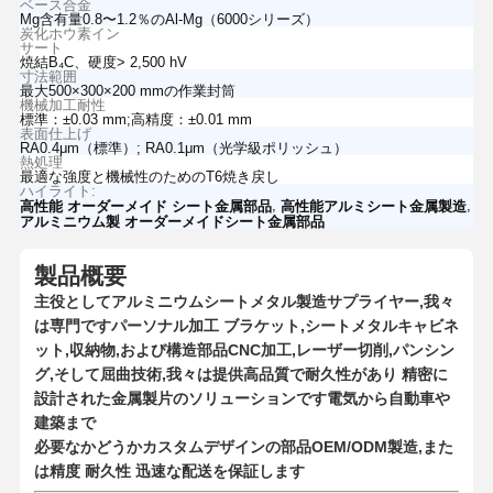
ベース合金
Mg含有量0.8〜1.2％のAl-Mg（6000シリーズ）
炭化ホウ素イン
サート
焼結B₄C、硬度> 2,500 hV
寸法範囲
最大500×300×200 mmの作業封筒
機械加工耐性
標準：±0.03 mm;高精度：±0.01 mm
表面仕上げ
RA0.4μm（標準）; RA0.1μm（光学級ポリッシュ）
熱処理
最適な強度と機械性のためのT6焼き戻し
ハイライト:
,
,
高性能 オーダーメイド シート金属部品
高性能アルミシート金属製造
アルミニウム製 オーダーメイドシート金属部品
製品概要
主役として
アルミニウムシートメタル製造サプライヤー,我々
は専門です
パーソナル加工 ブラケット,シートメタルキャビネ
ット,収納物,および構造部品
CNC加工,レーザー切削,パンシン
グ,そして屈曲技術,我々は提供
高品質で耐久性があり 精密に
設計された金属製片のソリューションです
電気から自動車や
建築まで
必要なかどうか
カスタムデザインの部品
OEM/ODM製造,また
は
精度 耐久性 迅速な配送を保証します