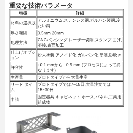
重要な技術パラメータ
特徴
詳細
アルミニウム,ステンレス鋼,ガルバン製鋼,冷
材料の選択肢
たい鋼
厚さ範囲
0.5mm 20mm
CNCパンシング,レーザー切削,スタンプ,曲げ,
処理方法
溶接,表面加工
仕上げオプシ
粉末塗装,アノイド化,ガルバン化,塗装,砂吹き
ョン
±0.1 mmから ±0.5 mm (プロセスによって異
許容性
なります)
生産量
プロトタイプから大量生産
リード タイ
プロトタイプでは7~15日,大量注文では
ム
15~30日
固定器具,キャビネット,ホース,パネル,工業用
申請
組成物