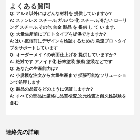
ダイカスト製エンクロージャ
よくある質問
Q: アルミ以外にはどんな材料を 提供していますか?
迅速なプロトタイピング
A: ステンレス スチール,ガルバン化 スチール,冷たい ローリ
ング スチール,その他 合金 製品 を 提供 し て い ます.
金属表面処理
Q: 大量生産前にプロトタイプを提供できますか?
A:はい 拡張前にデザインを検証するための 急速プロトタイ
鋳造機
プをサポートしています
Q: オーダーメイドの表面仕上げを 提供していますか?
A: 絶対です アノイド化 粉末塗装 振動 塗装などです
Q: あなたの生産能力は?
A: 小規模な注文から大量生産まで 拡張可能なソリューショ
ンで処理します
Q: 製品の品質をどのように保証しますか?
A: すべての部品は厳格に
品質検査,次元検査と耐久性試験を
含む.
連絡先の詳細