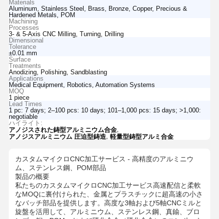
Materials
Aluminum, Stainless Steel, Brass, Bronze, Copper, Precious &
Hardened Metals, POM
Machining
Processes
3- & 5-Axis CNC Milling, Turning, Drilling
Dimensional
Tolerance
±0.01 mm
Surface
Treatments
Anodizing, Polishing, Sandblasting
Applications
Medical Equipment, Robotics, Automation Systems
MOQ
1 piece
Lead Times
1 pc: 7 days; 2–100 pcs: 10 days; 101–1,000 pcs: 15 days; >1,000:
negotiable
ハイライト:
,
アノジスされた鋳型アルミニウム合金
,
アノジスアルミニウム 圧迫型鋳造
軽量型鋳型アルミ合金
カスタムマイクロCNC加工サービス - 高精度のアルミニウ
ム、ステンレス鋼、POM部品
製品の概要
私たちの
カスタムマイクロCNC加工サービス
高速配信と柔軟
なMOQに裏付けられた、金属とプラスチックに超高速の小さ
なバッチ部品を提供します。高度な3軸および5軸CNCミルと
旋盤を活用して、アルミニウム、ステンレス鋼、真鍮、ブロ