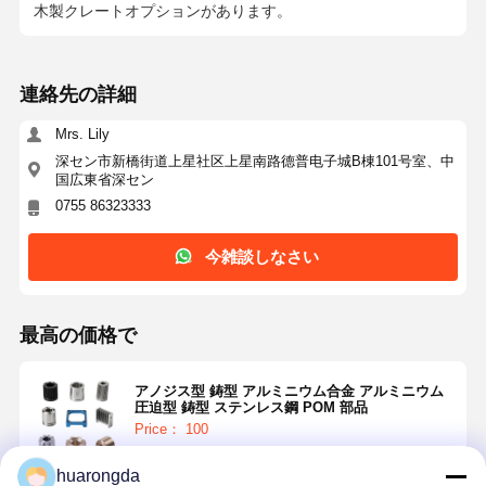
木製クレートオプションがあります。
連絡先の詳細
Mrs. Lily
深セン市新橋街道上星社区上星南路德普电子城B棟101号室、中
国広東省深セン
0755 86323333
今雑談しなさい
最高の価格で
アノジス型 鋳型 アルミニウム合金 アルミニウム
圧迫型 鋳型 ステンレス鋼 POM 部品
Price： 100
huarongda