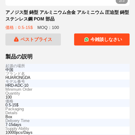
2/3
アノジス型 鋳型 アルミニウム合金 アルミニウム 圧迫型 鋳型
ステンレス鋼 POM 部品
価格：0.5-15$
MOQ：100
ベストプライス
今雑談しなさい
製品の説明
起源の場所
中国
ブランド名
HUARONGDA
モデル番号
HRD-ADC-10
Minimum Order
Quantity
100
価格
0.5-15$
Packaging
Details
Box
Delivery Time
7-15days
Supply Ability
10000pcs/Days