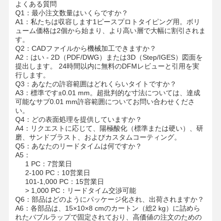
よくある質問
ダイカスト製エンクロージャ
Q1：最小注文数量はいくらですか？
A1：私たちは収容します
1ピース
プロトタイピング用。ボリ
迅速なプロトタイピング
ューム価格は2個から始まり、より高い層で大幅に割引されま
す。
金属表面処理
Q2：CADファイルから機械加工できますか？
A2：はい - 2D（PDF/DWG）または3D（Step/IGES）図面を
提出します。 24時間以内に無料のDFMレビューと引用を実
鋳造機
行します。
Q3：あなたの許容範囲はどれくらいタイトですか？
A3：標準です
±0.01 mm
。超批判的な寸法については、達成
可能なサブ0.01 mm許容範囲についてお問い合わせくださ
い。
Q4：どの表面処理を提供していますか？
A4：リクエストに応じて、陽極酸化（標準または硬い）、研
磨、サンドブラスト、およびカスタムコーティング。
Q5：あなたのリードタイムは何ですか？
A5：
1 PC：
7営業日
2-100 PC：
10営業日
101-1,000 PC：
15営業日
> 1,000 PC：
リードタイム交渉可能
Q6：部品はどのようにパッケージ化され、出荷されますか？
A6：各部品は、15×10×8 cmのカートン（総2 kg）に詰めら
れたバブルラップで固定されており、高価値の注文のための