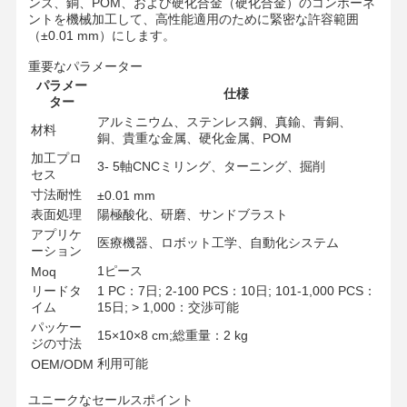
ンズ、銅、POM、および硬化合金（硬化合金）のコンポーネ
ントを機械加工して、高性能適用のために緊密な許容範囲
（±0.01 mm）にします。
重要なパラメーター
パラメー
仕様
ター
アルミニウム、ステンレス鋼、真鍮、青銅、
材料
銅、貴重な金属、硬化金属、POM
加工プロ
3- 5軸CNCミリング、ターニング、掘削
セス
寸法耐性
±0.01 mm
表面処理
陽極酸化、研磨、サンドブラスト
アプリケ
医療機器、ロボット工学、自動化システム
ーション
1ピース
Moq
リードタ
1 PC：7日; 2-100 PCS：10日; 101-1,000 PCS：
イム
15日; > 1,000：交渉可能
パッケー
15×10×8 cm;総重量：2 kg
ジの寸法
利用可能
OEM/ODM
ユニークなセールスポイント