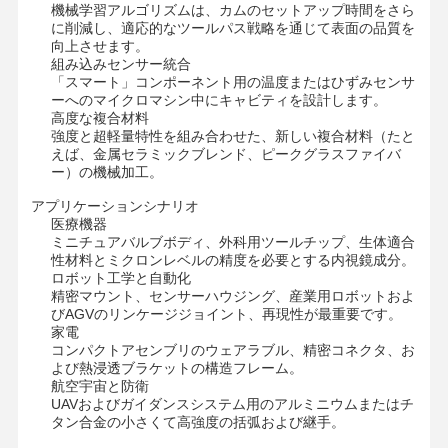
機械学習アルゴリズムは、カムのセットアップ時間をさら
に削減し、適応的なツールパス戦略を通じて表面の品質を
向上させます。
組み込みセンサー統合
工場 ツアー
品質管理
連絡 くださ
ニュース
「スマート」コンポーネント用の温度またはひずみセンサ
い
ーへのマイクロマシン中にキャビティを設計します。
高度な複合材料
強度と超軽量特性を組み合わせた、新しい複合材料（たと
えば、金属セラミックブレンド、ピークグラスファイバ
ー）の機械加工。
アプリケーションシナリオ
事件
今雑談しなさ
医療機器
い
ミニチュアバルブボディ、外科用ツールチップ、生体適合
性材料とミクロンレベルの精度を必要とする内視鏡成分。
ロボット工学と自動化
アルミニウムダイキャスティング
精密マウント、センサーハウジング、産業用ロボットおよ
びAGVのリンケージジョイント、再現性が最重要です。
CNC加工部品
家電
コンパクトアセンブリのウェアラブル、精密コネクタ、お
よび熱浸透ブラケットの構造フレーム。
シートメタル部品
航空宇宙と防衛
UAVおよびガイダンスシステム用のアルミニウムまたはチ
自動車部品製造
タン合金の小さくて高強度の括弧および継手。