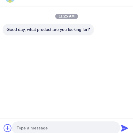
続行
11:25 AM
推薦されたプロダクト
Good day, what product are you looking for?
自動車、産
高精度 アルミ
高精度アルミ
プロフェッ
業、および消
型 鋳造 機械 機
合金鋳造 OEM
ョナルカス
費者製品向け
械 機械 機械 機
金属加工サー
ムアルミニ
のOEMアルミ
械 機械 機械 機
ビス
ムダイカス
ニウムダイカ
械
ハウジング
ベストプライス
ベストプライス
ベストプライス
ベストプラ
スト部品。優
品アルミニ
れた表面仕上
ム高圧ダイ
げと高精度公
スト
差を実現。
Desktop Site
ホーム
企業情報
お問い合わせ
地図
プライバシーポリシー
品質
アルミニウムダイキャスティング
中国工場.Copyright © 2026
Shenzhen Rishenglong Co., Ltd.. All Rights Reserved.