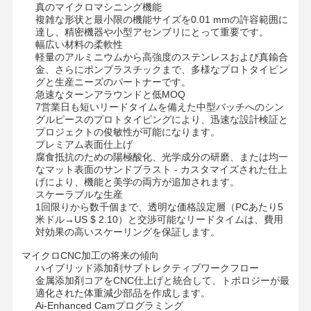
真のマイクロマシニング機能
複雑な形状と最小限の機能サイズを0.01 mmの許容範囲に
達し、精密機器や小型アセンブリにとって重要です。
幅広い材料の柔軟性
軽量のアルミニウムから高強度のステンレスおよび真鍮合
金、さらにポンプラスチックまで、多様なプロトタイピン
グと生産ニーズのパートナーです。
急速なターンアラウンドと低MOQ
7営業日も短いリードタイムを備えた中型バッチへのシン
グルピースのプロトタイピングにより、迅速な設計検証と
プロジェクトの俊敏性が可能になります。
プレミアム表面仕上げ
腐食抵抗のための陽極酸化、光学成分の研磨、または均一
なマット表面のサンドブラスト - カスタマイズされた仕上
げにより、機能と美学の両方が追加されます。
スケーラブルな生産
1回限りから数千個まで、透明な価格設定層（PCあたり5
米ドル→US $ 2.10）と交渉可能なリードタイムは、費用
対効果の高いスケーリングを保証します。
マイクロCNC加工の将来の傾向
ハイブリッド添加剤サブトレクティブワークフロー
家へ
製品
ビデオ
わたしたち
金属添加剤コアをCNC仕上げと統合して、トポロジーが最
に つい て
適化された体重減少部品を作成します。
Ai-Enhanced Camプログラミング