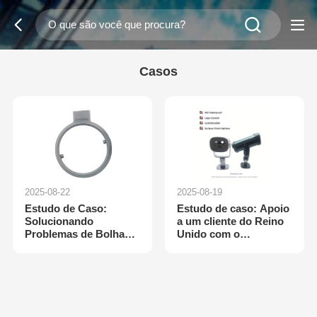
Casos
2025-08-22
2025-08-19
Estudo de Caso:
Estudo de caso: Apoio
Solucionando
a um cliente do Reino
Problemas de Bolhas
Unido com o
de Ar e Deformação
desenvolvimento de
em Liga de Alumínio
câmaras de vigilância
de incêndios florestais