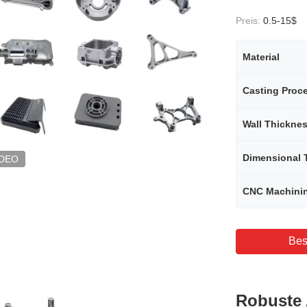
Preis:
0.5-15$
Material
Casting Proc
Wall Thickne
Dimensional 
IDEO
CNC Machini
Bes
Robuste