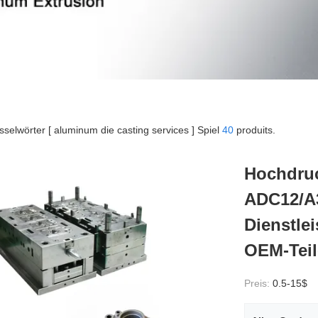
sselwörter [ aluminum die casting services ] Spiel
40
produits.
Hochdru
ADC12/A
Dienstle
OEM-Teil
Preis:
0.5-15$