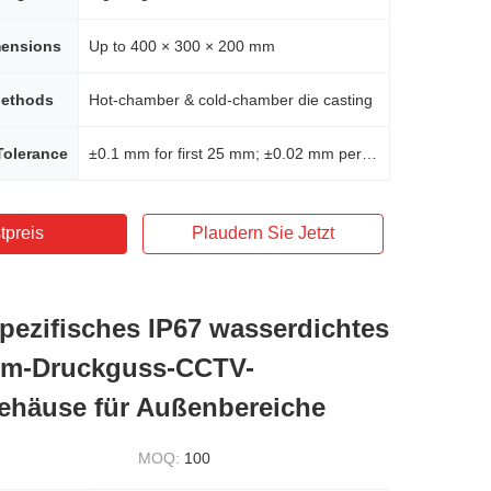
ensions
Up to 400 × 300 × 200 mm
Methods
Hot-chamber & cold-chamber die casting
Tolerance
±0.1 mm for first 25 mm; ±0.02 mm per additional 10 mm
tpreis
Plaudern Sie Jetzt
ezifisches IP67 wasserdichtes
um-Druckguss-CCTV-
häuse für Außenbereiche
MOQ:
100