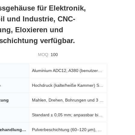
sgehäuse für Elektronik,
l und Industrie, CNC-
ung, Eloxieren und
schichtung verfügbar.
MOQ:
100
Aluminium ADC12, A380 (benutzerdefinierte Legierungen verfügbar)
e
Hochdruck (kalte/heiße Kammer) Sterbchen -Guss auf 200–1.200 Tonnen Pressen
tung
Mahlen, Drehen, Bohrungen und 3 -Achsen/4 -Achsen/5 -Achsen -Finishing, um enge Toleranzen zu erreic
Standard ± 0,05 mm; anpassbar bis ± 0,01 mm basierend auf der Geometrie
Oberflächenbehandlungen
Pulverbeschichtung (60–120 μm), Elektrophorese (12–25 μm), Anodisierung, Plattieren, Polieren, Schus