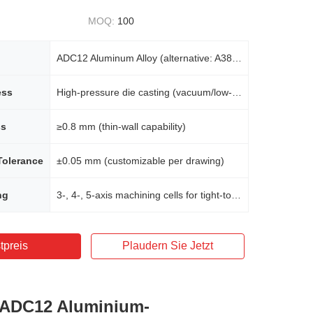
MOQ:
100
ADC12 Aluminum Alloy (alternative: A380, Brass, Stainless Steel, Iron)
ess
High-pressure die casting (vacuum/low-porosity options available)
ss
≥0.8 mm (thin-wall capability)
Tolerance
±0.05 mm (customizable per drawing)
ng
3-, 4-, 5-axis machining cells for tight-tolerance features
tpreis
Plaudern Sie Jetzt
 ADC12 Aluminium-