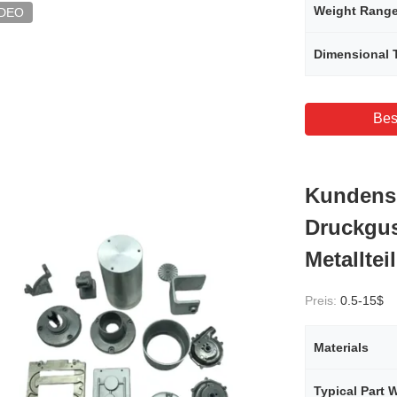
Weight Rang
IDEO
Dimensional 
Bes
Kundensp
Druckgus
Metalltei
Preis:
0.5-15$
Materials
Typical Part 