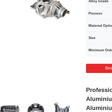
Alloy Grade
Process
Material Opti
Size
Bes
Professi
Aluminiu
Alumini