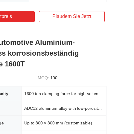
tpreis
Plaudern Sie Jetzt
utomotive Aluminium-
s korrosionsbeständig
e 1600T
MOQ:
100
city
1600 ton clamping force for high-volume parts
ADC12 aluminum alloy with low-porosity grade for superior strength and consistency
ge
Up to 800 × 800 mm (customizable)