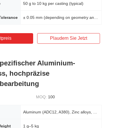
e
50 g to 10 kg per casting (typical)
Tolerance
± 0.05 mm (depending on geometry and post-machining)
tpreis
Plaudern Sie Jetzt
ezifischer Aluminium-
s, hochpräzise
lbearbeitung
MOQ:
100
Aluminum (ADC12, A380), Zinc alloys, Brass, Bronze, Stainless Steel, Iron, Magnesium alloys
Weight
1 g–5 kg