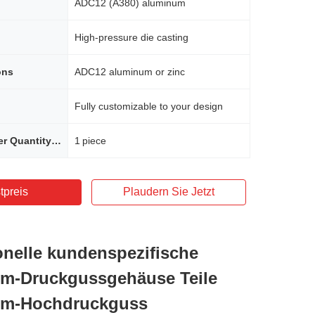
ADC12 (A380) aluminum
High‑pressure die casting
ons
ADC12 aluminum or zinc
Fully customizable to your design
Minimum Order Quantity (MOQ)
1 piece
tpreis
Plaudern Sie Jetzt
onelle kundenspezifische
m-Druckgussgehäuse Teile
um-Hochdruckguss