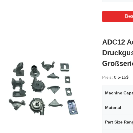
Bes
ADC12 A
Druckgus
Großseri
Preis:
0.5-15$
Machine Capa
Material
Part Size Ran