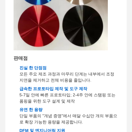
공장 투어
품질 관리
저희와 연락
뉴스
판매점
사건
지금 챗팅하
세요
진실 한 단점점
모든 주요 제조 과정과 마무리 단계는 내부에서 조정
지연을 제거하고 전체 비용을 줄입니다.
알루미늄 다이 캐스팅
급속한 프로토타입 제작 및 도구 제작
CNC 가공 부품
5-7일 안에 빠른 프로토타입; 2-4주 안에 스탬핑 또는
폼핑을 위한 도구 설계 및 제작
판금 부품
유연 한 용량
단일 부품의 "개념 증명"에서 매달 수십만 개의 부품으
자동차 부품 제조
로 확장 가능한 용량을 제공합니다.
다이 캐스팅 인클로저
DFM 및 엔지니어링 지원