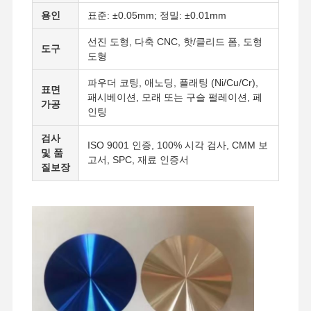
용인
표준: ±0.05mm; 정밀: ±0.01mm
선진 도형, 다축 CNC, 핫/클리드 폼, 도형
도구
도형
파우더 코팅, 애노딩, 플래팅 (Ni/Cu/Cr),
표면
패시베이션, 모래 또는 구슬 펄레이션, 페
가공
인팅
검사
ISO 9001 인증, 100% 시각 검사, CMM 보
및 품
고서, SPC, 재료 인증서
질보장
집
제품
비디오
우리 에 관한
것