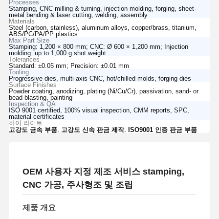
Processes
Stamping, CNC milling & turning, injection molding, forging, sheet-
metal bending & laser cutting, welding, assembly
Materials
Steel (carbon, stainless), aluminum alloys, copper/brass, titanium,
ABS/PC/PA/PP plastics
Max Part Size
Stamping: 1,200 × 800 mm; CNC: Ø 600 × 1,200 mm; Injection
molding: up to 1,000 g shot weight
Tolerances
Standard: ±0.05 mm; Precision: ±0.01 mm
Tooling
Progressive dies, multi-axis CNC, hot/chilled molds, forging dies
Surface Finishes
Powder coating, anodizing, plating (Ni/Cu/Cr), passivation, sand- or
bead-blasting, painting
Inspection & QA
ISO 9001 certified, 100% visual inspection, CMM reports, SPC,
material certificates
하이 라이트:
,
,
고강도 금속 부품
고강도 신속 판금 제작
ISO9001 인증 판금 부품
OEM 사용자 지정 제조 서비스 stamping,
CNC 가공, 주사형조 및 조립
제품 개요