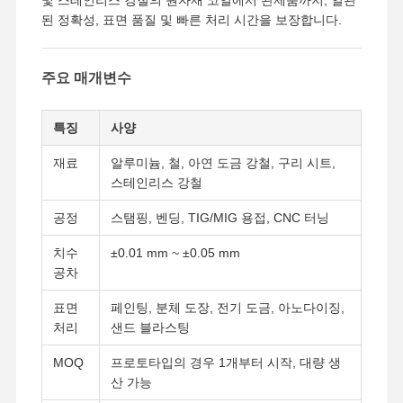
된 정확성, 표면 품질 및 빠른 처리 시간을 보장합니다.
주요 매개변수
특징
사양
재료
알루미늄, 철, 아연 도금 강철, 구리 시트,
스테인리스 강철
공정
스탬핑, 벤딩, TIG/MIG 용접, CNC 터닝
치수
±0.01 mm ~ ±0.05 mm
공차
표면
페인팅, 분체 도장, 전기 도금, 아노다이징,
처리
샌드 블라스팅
MOQ
프로토타입의 경우 1개부터 시작, 대량 생
산 가능