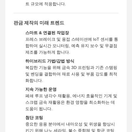
트 규모에 적응합니다.
빠른 프로토 타이핑
금속 표면 처리
판금 제작의 미래 트렌드
스마트 & 연결된 작업장
다이 캐스팅 금형
프레스 브레이크 및 용접 스테이션에 IoT 센서를 통
합하여 실시간 모니터링, 예측 유지 보수 및 무결점
제조를 가능하게 합니다.
하이브리드 가법/감법 방식
복잡한 기능을 위해 금속 3D 프린팅과 기존 스탬핑
및 벤딩을 결합하여 재료 사용 및 부품 강도를 최적
화합니다.
지속 가능한 운영
폐쇄 루프 냉각수 재활용, 에너지 효율적인 기계 및
스크랩 금속 재활용은 환경 영향을 최소화하는 데
도움이 됩니다.
첨단 코팅
중요한 응용 분야에서 내마모성 및 위생을 향상시
키기 위해 나노 세라믹, 불소 중합체 및 항균 코팅