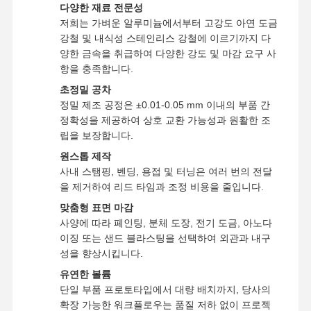
다양한 재료 전문성
저희는 가벼운 알루미늄에서부터 고강도 아연 도금
강철 및 내식성 스테인리스 강철에 이르기까지 다
양한 금속을 취급하여 다양한 강도 및 마감 요구 사
공장 투어
품질 관리
저희와 연락
뉴스
항을 충족합니다.
초정밀 공차
정밀 제조 공정은 ±0.01-0.05 mm 이내의 부품 간
정확성을 제공하여 상호 교환 가능성과 원활한 조
립을 보장합니다.
사건
지금 챗팅하
세요
원스톱 제작
사내 스탬핑, 벤딩, 용접 및 터닝은 여러 번의 전달
을 제거하여 리드 타임과 조정 비용을 줄입니다.
알루미늄 다이 캐스팅
맞춤형 표면 마감
CNC 가공 부품
사양에 따라 페인팅, 분체 도장, 전기 도금, 아노다
이징 또는 샌드 블라스팅을 선택하여 외관과 내구
판금 부품
성을 향상시킵니다.
유연한 볼륨
자동차 부품 제조
단일 부품 프로토타입에서 대량 배치까지, 당사의
확장 가능한 워크플로우는 품질 저하 없이 프로젝
다이 캐스팅 인클로저