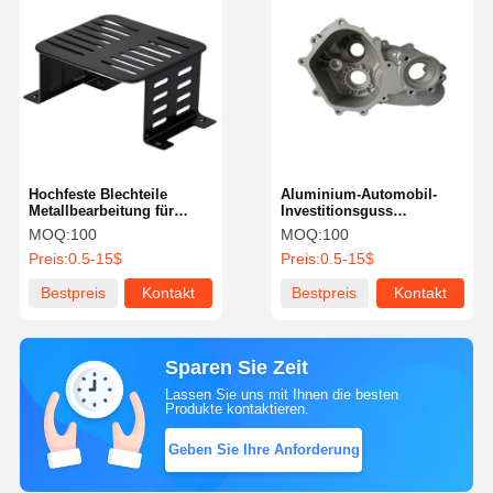
Hochfeste Blechteile
Aluminium-Automobil-
Metallbearbeitung für
Investitionsguss
Industriemaschinen
ADC12/ADC6 CE RoHS-
MOQ:
100
MOQ:
100
zertifiziert
Preis:
0.5-15$
Preis:
0.5-15$
Bestpreis
Kontakt
Bestpreis
Kontakt
Sparen Sie Zeit
Lassen Sie uns mit Ihnen die besten
Produkte kontaktieren.
Geben Sie Ihre Anforderung