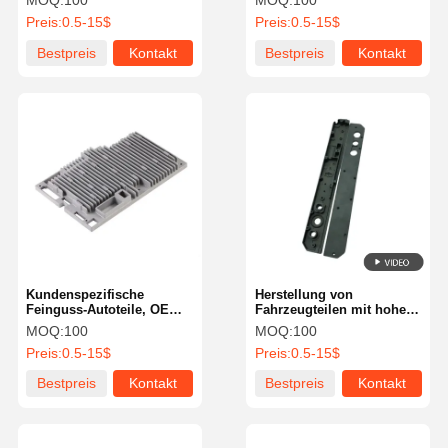
MOQ:
100
MOQ:
100
Motorhalterungen, ISO-
für die Industrie
Preis:
0.5-15$
Preis:
0.5-15$
zertifizierte CNC-
Bearbeitung, Autoteile
Bestpreis
Kontakt
Bestpreis
Kontakt
Kundenspezifische
Herstellung von
Feinguss-Autoteile, OEM-
Fahrzeugteilen mit hoher
Ersatzteile, Autoteile,
Festigkeit IATF 16949
MOQ:
100
MOQ:
100
CNC-Bearbeitung,
Zertifizierte Hochdruck
Preis:
0.5-15$
Preis:
0.5-15$
Motorkomponenten
Bestpreis
Kontakt
Bestpreis
Kontakt