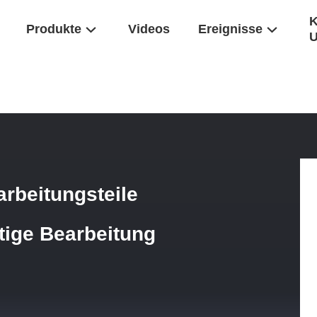
K
Produkte
Videos
Ereignisse
zifische CNC-Bearbeitungsteile OEM-Edelstahlteile Nachhaltige Bear
rbeitungsteile
tige Bearbeitung