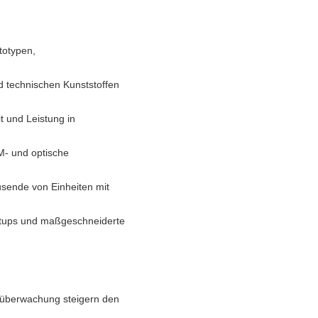
totypen,
 technischen Kunststoffen
 und Leistung in
M- und optische
usende von Einheiten mit
artups und maßgeschneiderte
süberwachung steigern den