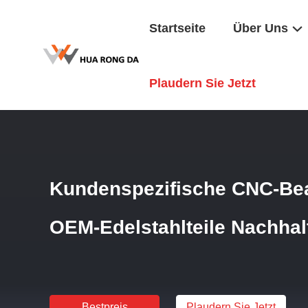
Startseite
Über Uns
Startseite
/
Produkte
/
CNC -Bearbeitungsteile
/
Kundenspe
Plaudern Sie Jetzt
Kundenspezifische CNC-Bea
OEM-Edelstahlteile Nachhal
Bestpreis
Plaudern Sie Jetzt