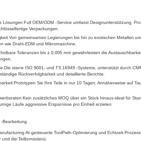
te Lösungen:
Full OEM/ODM -Service umfasst Designunterstützung, Pro
chlüsselfertige Verpackungen.
keit:
Von gemeinsamen Legierungen bis hin zu exotischen Metallen und
oden wie Draht-EDM und Mikromaschine.
holbare Toleranzen bis ± 0,005 mm gewährleisten die Austauschbarkeit
ungen.
le:
Die starre ISO 9001- und TS 16949 -Systeme, unterstützt durch CM
lständige Rückverfolgbarkeit und detaillierte Berichte.
arkeit:
Prototypen Sie Ihre Teile in nur 10 Tagen; Annäherweise auf Ta
werbsraten:
Kein zusätzliches MOQ über ein Stück hinaus-ideal für St
mige Läufe aggressive Ersparnisse pro Einheit erzielen.
 -Bearbeitung
nufacturing:
AI-gesteuerte ToolPath-Optimierung und Echtzeit-Prozes
 und die Teilkonsistenz.