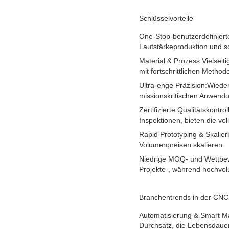
Schlüsselvorteile
One-Stop-benutzerdefinier
Lautstärkeproduktion und s
Material & Prozess Vielseitig
mit fortschrittlichen Meth
Ultra-enge Präzision:
Wieder
missionskritischen Anwend
Zertifizierte Qualitätskontrol
Inspektionen, bieten die vol
Rapid Prototyping & Skalierb
Volumenpreisen skalieren.
Niedrige MOQ- und Wettbe
Projekte-, während hochvolu
Branchentrends in der CNC
Automatisierung & Smart Ma
Durchsatz, die Lebensdauer