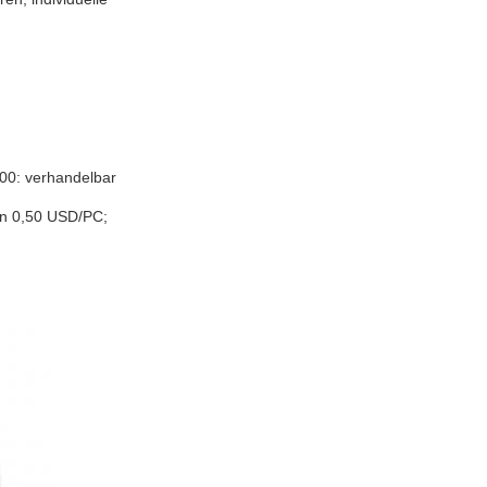
000: verhandelbar
on 0,50 USD/PC;