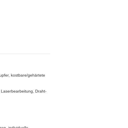
upfer, kostbare/gehärtete
Laserbearbeitung, Draht-
en, individuelle