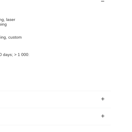
ng, laser
ping
hing, custom
 days; > 1 000: