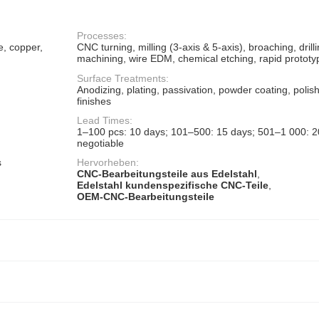
Processes:
e, copper,
CNC turning, milling (3-axis & 5-axis), broaching, drilli
machining, wire EDM, chemical etching, rapid prototy
Surface Treatments:
Anodizing, plating, passivation, powder coating, polis
finishes
Lead Times:
1–100 pcs: 10 days; 101–500: 15 days; 501–1 000: 20
negotiable
s
Hervorheben:
CNC-Bearbeitungsteile aus Edelstahl
,
Edelstahl kundenspezifische CNC-Teile
,
OEM-CNC-Bearbeitungsteile