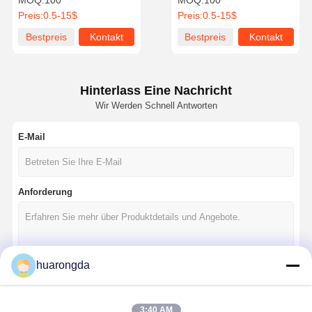
MOQ:
100
MOQ:
100
Hochdruck-OEM/ODM-
Taschenlampenkopf
Preis:
0.5-15$
Preis:
0.5-15$
Bearbeitung
Bestpreis
Kontakt
Bestpreis
Kontakt
Hinterlass Eine Nachricht
Wir Werden Schnell Antworten
E-Mail
Anforderung
huarongda
Fortsetzen
3:40 AM