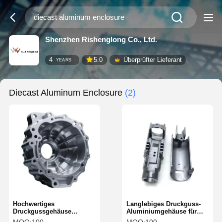
Shenzhen Rishenglong Co., Ltd.
4
5.0
Überprüfter Lieferant
YEARS
Diecast Aluminum Enclosure
(2)
Hochwertiges
Langlebiges Druckguss-
Druckgussgehäuse
Aluminiumgehäuse für
IATF 16949‑zertifizierte
OEM/ODM-