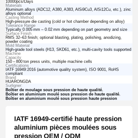
10000pcs/Days
Materials
Aluminum alloys (ADC12, A380, A383, AlSi9Cu3, AlSi12Cu, etc.), zinc
alloys optional
Casting Method
High-pressure die casting (cold or hot chamber depending on alloy)
Tolerance Range
Typically 0.005 mm – 0.02 mm depending on part geometry and size
Surface Finish
RMS 32–63 finish; optional blasting, plating, polishing, anodizing,
powder coating
Mold Material
High-grade tool steels (H13, SKD61, etc.), multi-cavity tools supported
Machine
Capacity
150 – 800 ton press units, multiple machine cells
Certifications
IATF 16949:2016 (automotive quality system), ISO 9001, RoHS
compliant
Brand
HUARONGDA
Surligner:
,
Boîtier de moulage sous pression de haute qualité
,
Boîtier en aluminium moulé sous pression de haute qualité
Boîtier en aluminium moulé sous pression haute pression
IATF 16949-certifié haute pression
aluminium pièces moulées sous
pression OEM / ODM