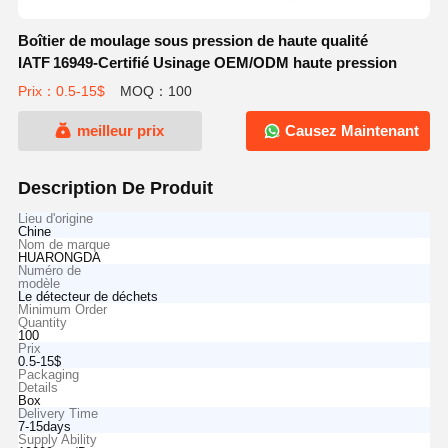
Boîtier de moulage sous pression de haute qualité
IATF 16949‑Certifié Usinage OEM/ODM haute pression
Prix：0.5-15$
MOQ：100
meilleur prix
Causez Maintenant
Description De Produit
Lieu d'origine
Chine
Nom de marque
HUARONGDA
Numéro de
modèle
Le détecteur de déchets
Minimum Order
Quantity
100
Prix
0.5-15$
Packaging
Details
Box
Delivery Time
7-15days
Supply Ability