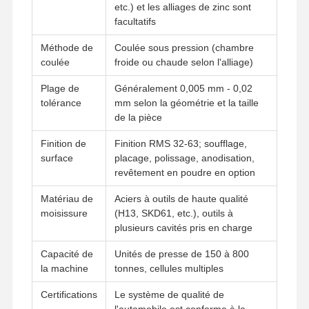
etc.) et les alliages de zinc sont
facultatifs
Méthode de
Coulée sous pression (chambre
coulée
froide ou chaude selon l'alliage)
Plage de
Généralement 0,005 mm - 0,02
tolérance
mm selon la géométrie et la taille
de la pièce
Finition de
Finition RMS 32-63; soufflage,
surface
placage, polissage, anodisation,
revêtement en poudre en option
Matériau de
Aciers à outils de haute qualité
moisissure
(H13, SKD61, etc.), outils à
plusieurs cavités pris en charge
Capacité de
Unités de presse de 150 à 800
Accueil
Produits
Vidéos
À Propos De
la machine
tonnes, cellules multiples
Nous
Certifications
Le système de qualité de
l'automobile est conforme à la