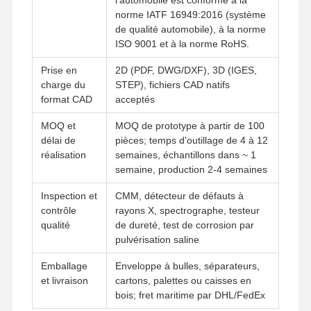
norme IATF 16949:2016 (système
de qualité automobile), à la norme
ISO 9001 et à la norme RoHS.
Visite De
Contrôle
Contactez-
Nouvelles
L'usine
Qualité
Nous
Prise en
2D (PDF, DWG/DXF), 3D (IGES,
charge du
STEP), fichiers CAD natifs
format CAD
acceptés
MOQ et
MOQ de prototype à partir de 100
délai de
pièces; temps d'outillage de 4 à 12
Les Affaires
Causez
réalisation
semaines, échantillons dans ~ 1
Maintenant
semaine, production 2-4 semaines
Casting de dépérisation en aluminium
Inspection et
CMM, détecteur de défauts à
contrôle
rayons X, spectrographe, testeur
Pièces d'usinage CNC
qualité
de dureté, test de corrosion par
pulvérisation saline
pièces en tôle
Emballage
Enveloppe à bulles, séparateurs,
fabrication de pièces automobiles
et livraison
cartons, palettes ou caisses en
bois; fret maritime par DHL/FedEx
Boîtier moulé sous pression