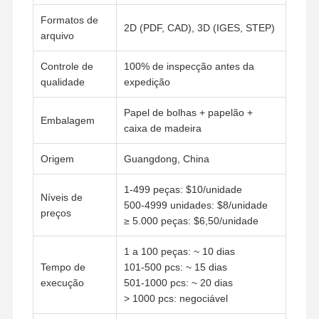
Formatos de
2D (PDF, CAD), 3D (IGES, STEP)
arquivo
Visita À
Controle De
Contacte-
Notícias
Fábrica
Qualidade
Nos
Controle de
100% de inspecção antes da
qualidade
expedição
Papel de bolhas + papelão +
Embalagem
caixa de madeira
Casos
Converse
Agora
Origem
Guangdong, China
Fundição de matriz de alumínio
1-499 peças: $10/unidade
Níveis de
500-4999 unidades: $8/unidade
preços
Peças de usinagem CNC
≥ 5.000 peças: $6,50/unidade
Peças de chapa
1 a 100 peças: ~ 10 dias
Tempo de
101-500 pcs: ~ 15 dias
fabricação de autopeças
execução
501-1000 pcs: ~ 20 dias
> 1000 pcs: negociável
Gabinete de fundição sob pressão