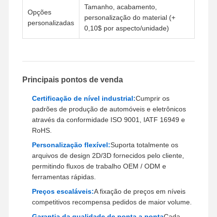
Tamanho, acabamento,
Prototipagem rápida
Opções
personalização do material (+
personalizadas
0,10$ por aspecto/unidade)
tratamento de superfícies metálicas
Molde de fundição a óleo
Principais pontos de venda
Certificação de nível industrial:
Cumprir os
padrões de produção de automóveis e eletrônicos
através da conformidade ISO 9001, IATF 16949 e
RoHS.
Personalização flexível:
Suporta totalmente os
arquivos de design 2D/3D fornecidos pelo cliente,
permitindo fluxos de trabalho OEM / ODM e
ferramentas rápidas.
Preços escaláveis:
A fixação de preços em níveis
competitivos recompensa pedidos de maior volume.
Garantia da qualidade de ponta a ponta
Cada