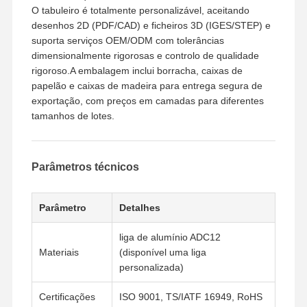
O tabuleiro é totalmente personalizável, aceitando
desenhos 2D (PDF/CAD) e ficheiros 3D (IGES/STEP) e
suporta serviços OEM/ODM com tolerâncias
dimensionalmente rigorosas e controlo de qualidade
rigoroso.A embalagem inclui borracha, caixas de
papelão e caixas de madeira para entrega segura de
exportação, com preços em camadas para diferentes
tamanhos de lotes.
Parâmetros técnicos
Parâmetro
Detalhes
liga de alumínio ADC12
Materiais
(disponível uma liga
Para Casa
Produtos
Vídeos
Sobre Nós
personalizada)
Certificações
ISO 9001, TS/IATF 16949, RoHS