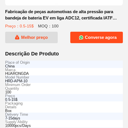
Fabricação de peças automotivas de alta pressão para
bandeja de bateria EV em liga ADC12, certificada IATF
16949
Preço：0.5-15$
MOQ：100
Melhor preço
Converse agora
Descrição De Produto
Place of Origin
China
Marca
HUARONGDA
Model Number
HRD-APM-10
Minimum Order
Quantity
100
Preço
0.5-15$
Packaging
Details
Box
Delivery Time
7-15days
Supply Ability
10000pcs/Days