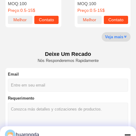
Durável OEM Alta pressão
intempéries
MOQ:
100
MOQ:
100
Preço:
0.5-15$
Preço:
0.5-15$
Visita À
Controle De
Contacte-
Notícias
Melhor
Contato
Melhor
Contato
Fábrica
Qualidade
Nos
preço
preço
Veja mais
Deixe Um Recado
Casos
Converse
Nós Responderemos Rapidamente
Agora
Email
Fundição de matriz de alumínio
Peças de usinagem CNC
Requerimento
Peças de chapa
fabricação de autopeças
Gabinete de fundição sob pressão
huarongda