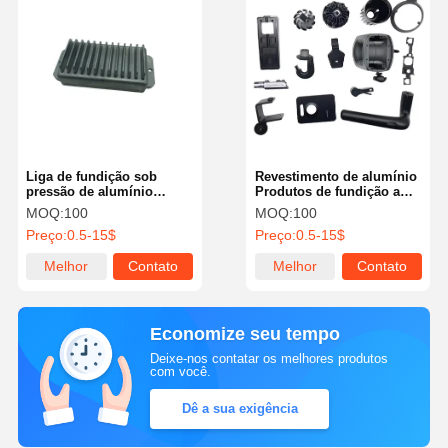
Liga de fundição sob
Revestimento de alumínio
pressão de alumínio
Produtos de fundição a
ADC12 personalizada para
moagem a pressão
MOQ:
100
MOQ:
100
dissipador de calor LED,
Manutenção de fixação
Preço:
0.5-15$
Preço:
0.5-15$
fundição sob pressão,
Durável para aparelhos
RoHS
domésticos
Melhor
Contato
Melhor
Contato
preço
preço
Economize seu tempo
Deixe-nos contatar os melhores produtos
com você.
Dê a sua exigência