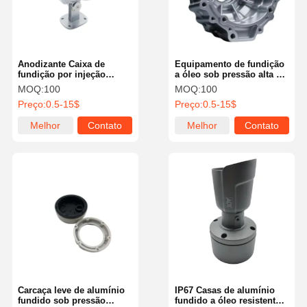
Anodizante Caixa de
Equipamento de fundição
fundição por injeção
a óleo sob pressão alta de
ADC12 Caixa de alumínio
alta qualidade IATF 16949‐
MOQ:
100
MOQ:
100
OEM Caixa de precisão
Certificado
Preço:
0.5-15$
Preço:
0.5-15$
Melhor
Contato
Melhor
Contato
preço
preço
Para Casa
Produtos
Vídeos
Sobre Nós
Carcaça leve de alumínio
IP67 Casas de alumínio
fundido sob pressão
fundido a óleo resistente a