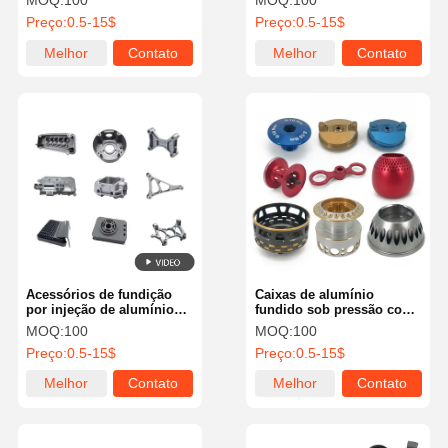
MOQ:
100
MOQ:
100
alumínio pressão fundição
Preço:
0.5-15$
Preço:
0.5-15$
a óleo de aço inoxidável
POM peças
Melhor
Contato
Melhor
Contato
preço
preço
Acessórios de fundição
Caixas de alumínio
por injeção de alumínio
fundido sob pressão com
de alta pressão
anodização tipo III,
MOQ:
100
MOQ:
100
classificação IP67
Preço:
0.5-15$
Preço:
0.5-15$
Melhor
Contato
Melhor
Contato
preço
preço