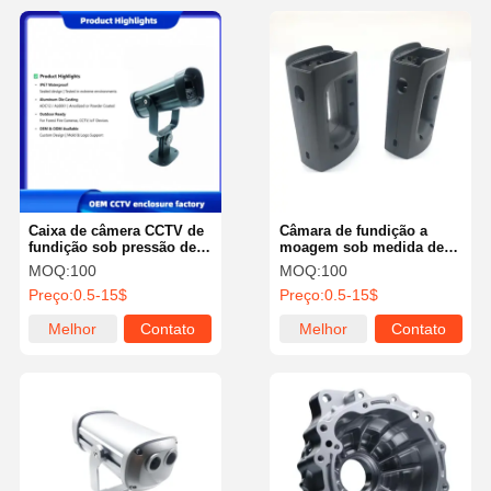
Caixa de câmera CCTV de
Câmara de fundição a
fundição sob pressão de
moagem sob medida de
alumínio à prova d'água
alta pressão com material
MOQ:
100
MOQ:
100
IP67 personalizada,
de peso leve
Preço:
0.5-15$
Preço:
0.5-15$
gabinetes de segurança
externos
Melhor
Contato
Melhor
Contato
preço
preço