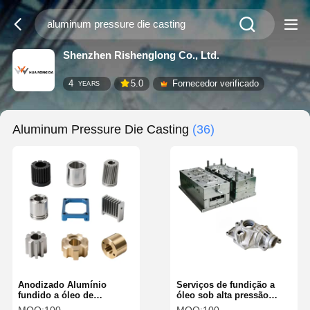
Shenzhen Rishenglong Co., Ltd.
4
5.0
Fornecedor verificado
YEARS
Aluminum Pressure Die Casting
(36)
Anodizado Alumínio
Serviços de fundição a
fundido a óleo de
óleo sob alta pressão
alumínio ligas de
ADC12/A380