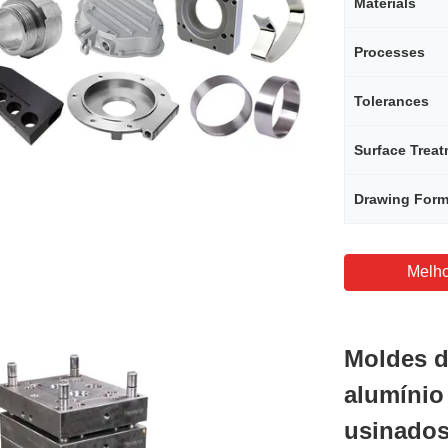
Materials
Processes
Tolerances
Surface Trea
Drawing Form
Melho
Moldes d
alumíni
usinados