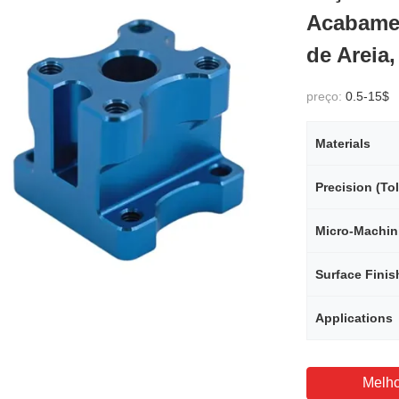
Acabamen
de Areia
preço:
0.5-15$
Materials
Precision (To
Micro‑Machin
Surface Finis
Applications
Melho