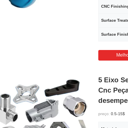
CNC Finishin
Surface Trea
Surface Finis
Melho
5 Eixo S
Cnc Peça
desempen
preço:
0.5-15$