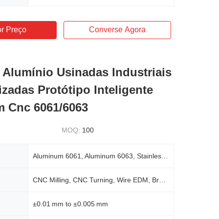
r Preço
Converse Agora
 Alumínio Usinadas Industriais
izadas Protótipo Inteligente
 Cnc 6061/6063
MOQ:
100
Aluminum 6061, Aluminum 6063, Stainless Steel, Brass, Plastic
CNC Milling, CNC Turning, Wire EDM, Broaching, Drilling, Etching
±0.01 mm to ±0.005 mm