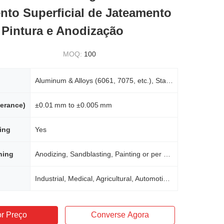
to Superficial de Jateamento
, Pintura e Anodização
MOQ:
100
Aluminum & Alloys (6061, 7075, etc.), Stainless Steel, Brass, Bronze, Copper, Iron, Precious Metals, Hardened Metals, Plastics
lerance)
±0.01 mm to ±0.005 mm
ing
Yes
hing
Anodizing, Sandblasting, Painting or per customer request
Industrial, Medical, Agricultural, Automotive, Electronics
r Preço
Converse Agora