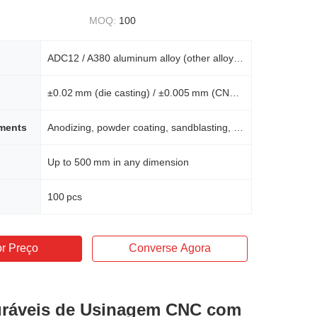
MOQ:
100
ADC12 / A380 aluminum alloy (other alloys upon request)
±0.02 mm (die casting) / ±0.005 mm (CNC finish)
tments
Anodizing, powder coating, sandblasting, polishing, chromate conversion
Up to 500 mm in any dimension
100 pcs
r Preço
Converse Agora
uráveis de Usinagem CNC com