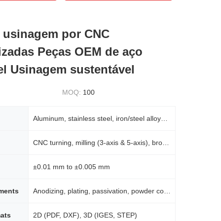
e usinagem por CNC
izadas Peças OEM de aço
el Usinagem sustentável
MOQ:
100
Aluminum, stainless steel, iron/steel alloys, brass, bronze, copper, precious/hardened metals, engineering plastics
CNC turning, milling (3-axis & 5-axis), broaching, drilling, laser machining, wire EDM, chemical etching, rapid prototyping
±0.01 mm to ±0.005 mm
tments
Anodizing, plating, passivation, powder coating, polishing, custom finishes
ats
2D (PDF, DXF), 3D (IGES, STEP)