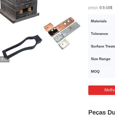
preço:
0.5-15$
Materials
Tolerance
Surface Trea
Size Range
IDEO
MOQ
Melho
Peças D