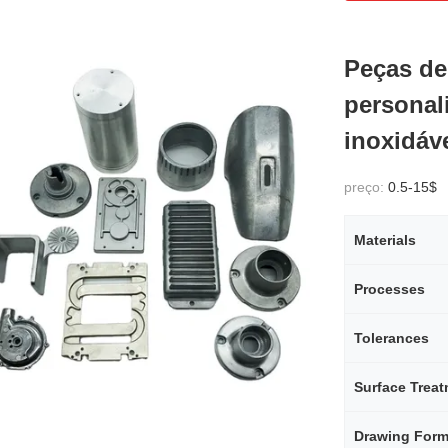
Peças d
personal
inoxidáv
preço:
0.5-15$
Materials
Processes
Tolerances
Surface Trea
Drawing Form