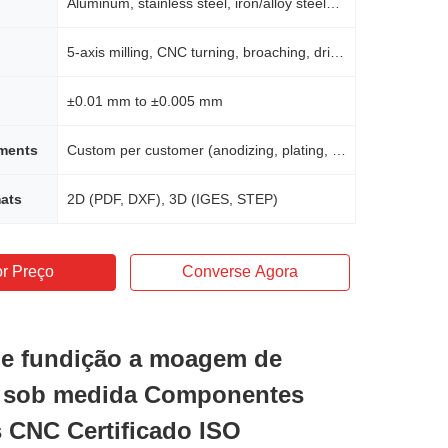
Aluminum, stainless steel, iron/alloy steels, brass, plastics, bronze, copper, precious/hardened metals
5-axis milling, CNC turning, broaching, drilling, etching/chemical machining, laser machining, wire EDM, rapid prototyping
±0.01 mm to ±0.005 mm
tments
Custom per customer (anodizing, plating, passivation, powder coating, etc.)
ats
2D (PDF, DXF), 3D (IGES, STEP)
r Preço
Converse Agora
e fundição a moagem de
o sob medida Componentes
 CNC Certificado ISO