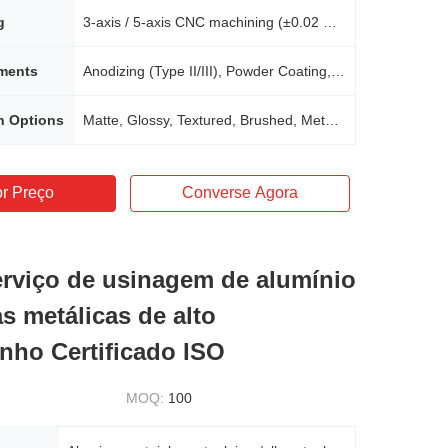
g
3-axis / 5-axis CNC machining (±0.02 mm tolerance)
tments
Anodizing (Type II/III), Powder Coating, ED Coating, Sandblasting, Polishing
h Options
Matte, Glossy, Textured, Brushed, Metallic
r Preço
Converse Agora
erviço de usinagem de alumínio
s metálicas de alto
ho Certificado ISO
MOQ:
100