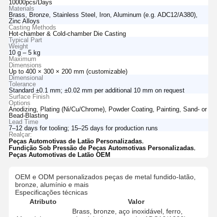
10000pcs/Days
Materials
Brass, Bronze, Stainless Steel, Iron, Aluminum (e.g. ADC12/A380),
Zinc Alloys
Casting Methods
Hot-chamber & Cold-chamber Die Casting
Typical Part
Weight
10 g – 5 kg
Maximum
Dimensions
Up to 400 × 300 × 200 mm (customizable)
Dimensional
Tolerance
Standard ±0.1 mm; ±0.02 mm per additional 10 mm on request
Surface Finish
Options
Anodizing, Plating (Ni/Cu/Chrome), Powder Coating, Painting, Sand- or
Bead-Blasting
Lead Time
7–12 days for tooling; 15–25 days for production runs
Realçar:
,
Peças Automotivas de Latão Personalizadas
,
Fundição Sob Pressão de Peças Automotivas Personalizadas
Peças Automotivas de Latão OEM
OEM e ODM personalizados peças de metal fundido-latão,
bronze, alumínio e mais
Especificações técnicas
Atributo
Valor
Brass, bronze, aço inoxidável, ferro,