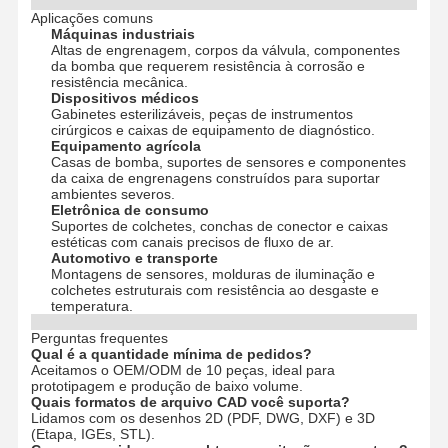
Aplicações comuns
Máquinas industriais
Altas de engrenagem, corpos da válvula, componentes
Visita À
Controle De
Contacte-
Notícias
da bomba que requerem resistência à corrosão e
Fábrica
Qualidade
Nos
resistência mecânica.
Dispositivos médicos
Gabinetes esterilizáveis, peças de instrumentos
cirúrgicos e caixas de equipamento de diagnóstico.
Equipamento agrícola
Casas de bomba, suportes de sensores e componentes
da caixa de engrenagens construídos para suportar
Casos
Converse
ambientes severos.
Agora
Eletrônica de consumo
Suportes de colchetes, conchas de conector e caixas
estéticas com canais precisos de fluxo de ar.
Automotivo e transporte
Fundição de matriz de alumínio
Montagens de sensores, molduras de iluminação e
colchetes estruturais com resistência ao desgaste e
Peças de usinagem CNC
temperatura.
Perguntas frequentes
Peças de chapa
Qual é a quantidade mínima de pedidos?
Aceitamos o OEM/ODM de 10 peças, ideal para
prototipagem e produção de baixo volume.
fabricação de autopeças
Quais formatos de arquivo CAD você suporta?
Lidamos com os desenhos 2D (PDF, DWG, DXF) e 3D
Gabinete de fundição sob pressão
(Etapa, IGEs, STL).