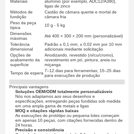
Materiais
alumínio (por exemplo, ADC12/A380),
ligas de zinco
Métodos de
Castão de câmara quente e mortal de
fundição
câmara fria
Peso da peça
10 g - 5 kg
típica
Dimensões
Até 400 × 300 × 200 mm (personalizável)
máximas
Tolerância
Padrão ± 0,1 mm; ± 0,02 mm por 10 mm
dimensional
adicionais mediante solicitação
Opções de
Anodizando, revestido (ni/cu/cromo),
acabamento da
revestimento em pó, pintura, areia ou
superfície
miçanga
7–12 dias para ferramentas; 15–25 dias
Tempo de espera
para execuções de produção
Principais vantagens
Soluções OEM/ODM totalmente personalizáveis
Nós nos adaptamos aos seus desenhos e
especificações, entregando peças fundidas sob medida
em uma ampla gama de metais e ligas
MOQ e citações rápidas baixas
As execuções de protótipo ou pequena lotes começam
em apenas 10 peças, com citações fornecidas dentro de
24 horas.
Precisão e consistência