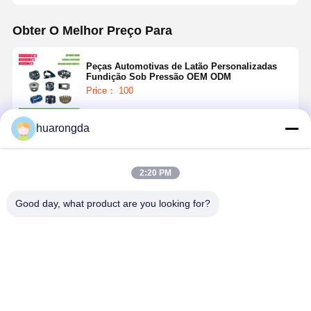
Obter O Melhor Preço Para
Peças Automotivas de Latão Personalizadas
Fundição Sob Pressão OEM ODM
Price： 100
huarongda
Continue
2:20 PM
Produtos Recomendados
Good day, what product are you looking for?
Fabricação de
Fabricação de
Fabricação
Component
peças de
peças de
Sustentável
de fundiçã
automóveis
automóveis
de Peças
de