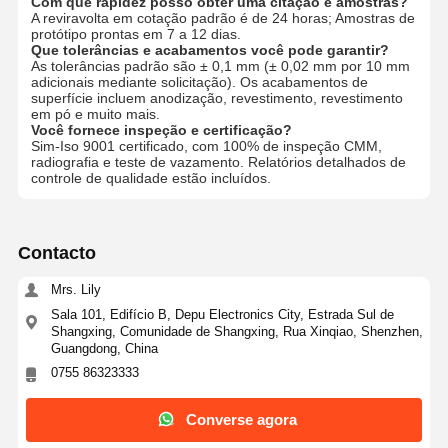
Com que rapidez posso obter uma citação e amostras?
A reviravolta em cotação padrão é de 24 horas; Amostras de
Prototipagem rápida
protótipo prontas em 7 a 12 dias.
Que tolerâncias e acabamentos você pode garantir?
tratamento de superfícies metálicas
As tolerâncias padrão são ± 0,1 mm (± 0,02 mm por 10 mm
adicionais mediante solicitação). Os acabamentos de
superfície incluem anodização, revestimento, revestimento
Molde de fundição a óleo
em pó e muito mais.
Você fornece inspeção e certificação?
Sim-Iso 9001 certificado, com 100% de inspeção CMM,
radiografia e teste de vazamento. Relatórios detalhados de
controle de qualidade estão incluídos.
Contacto
Mrs. Lily
Sala 101, Edifício B, Depu Electronics City, Estrada Sul de
Shangxing, Comunidade de Shangxing, Rua Xinqiao, Shenzhen,
Guangdong, China
0755 86323333
Converse agora