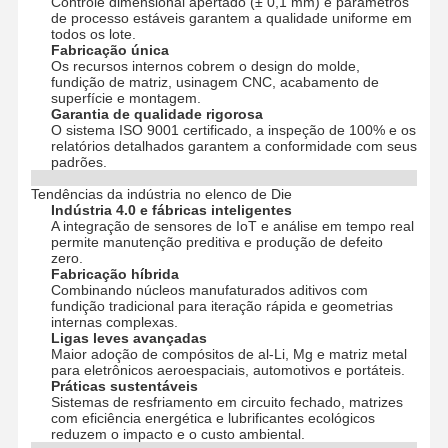
Controle dimensional apertado (± 0,1 mm) e parâmetros
de processo estáveis ​​garantem a qualidade uniforme em
todos os lote.
Fabricação única
Os recursos internos cobrem o design do molde,
fundição de matriz, usinagem CNC, acabamento de
superfície e montagem.
Garantia de qualidade rigorosa
O sistema ISO 9001 certificado, a inspeção de 100% e os
relatórios detalhados garantem a conformidade com seus
padrões.
Tendências da indústria no elenco de Die
Indústria 4.0 e fábricas inteligentes
A integração de sensores de IoT e análise em tempo real
permite manutenção preditiva e produção de defeito
zero.
Fabricação híbrida
Combinando núcleos manufaturados aditivos com
fundição tradicional para iteração rápida e geometrias
internas complexas.
Ligas leves avançadas
Maior adoção de compósitos de al-Li, Mg e matriz metal
para eletrônicos aeroespaciais, automotivos e portáteis.
Práticas sustentáveis
Para Casa
Produtos
Vídeos
Sobre Nós
Sistemas de resfriamento em circuito fechado, matrizes
com eficiência energética e lubrificantes ecológicos
reduzem o impacto e o custo ambiental.