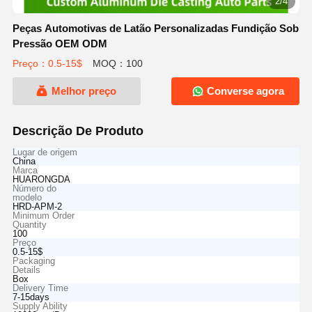
2/4
Peças Automotivas de Latão Personalizadas Fundição Sob
Pressão OEM ODM
Preço：0.5-15$
MOQ：100
Melhor preço
Converse agora
Descrição De Produto
Lugar de origem
China
Marca
HUARONGDA
Número do
modelo
HRD-APM-2
Minimum Order
Quantity
100
Preço
0.5-15$
Packaging
Details
Box
Delivery Time
7-15days
Supply Ability