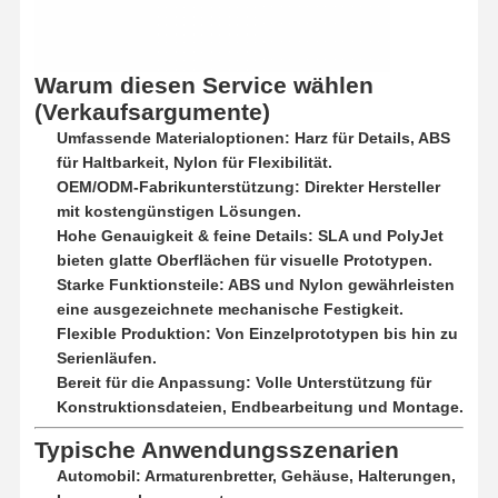
Werksbesicht
Qualitätskont
Kontakt Mit
Neuigkeiten
Warum diesen Service wählen
Igung
Rolle
Uns
(Verkaufsargumente)
Umfassende Materialoptionen: Harz für Details, ABS
für Haltbarkeit, Nylon für Flexibilität.
OEM/ODM-Fabrikunterstützung: Direkter Hersteller
mit kostengünstigen Lösungen.
Fälle
Plaudern Sie
Jetzt
Hohe Genauigkeit & feine Details: SLA und PolyJet
bieten glatte Oberflächen für visuelle Prototypen.
Starke Funktionsteile: ABS und Nylon gewährleisten
Aluminium -Sterben
eine ausgezeichnete mechanische Festigkeit.
Flexible Produktion: Von Einzelprototypen bis hin zu
CNC -Bearbeitungsteile
Serienläufen.
Bereit für die Anpassung: Volle Unterstützung für
Blechteile
Konstruktionsdateien, Endbearbeitung und Montage.
Herstellung von Autoteilen
Typische Anwendungsszenarien
Automobil: Armaturenbretter, Gehäuse, Halterungen,
Gehäuse aus Druckguss