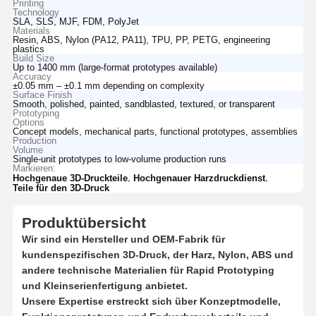
Printing
Technology
SLA, SLS, MJF, FDM, PolyJet
Materials
Resin, ABS, Nylon (PA12, PA11), TPU, PP, PETG, engineering
plastics
Build Size
Up to 1400 mm (large-format prototypes available)
Accuracy
±0.05 mm – ±0.1 mm depending on complexity
Surface Finish
Smooth, polished, painted, sandblasted, textured, or transparent
Prototyping
Options
Concept models, mechanical parts, functional prototypes, assemblies
Production
Volume
Single-unit prototypes to low-volume production runs
Markieren:
,
,
Hochgenaue 3D-Druckteile
Hochgenauer Harzdruckdienst
Teile für den 3D-Druck
Produktübersicht
Wir sind ein
Hersteller und OEM-Fabrik für
kundenspezifischen 3D-Druck, der
Harz, Nylon, ABS und
andere technische Materialien für Rapid Prototyping
und Kleinserienfertigung anbietet.
Unsere Expertise erstreckt sich über
Konzeptmodelle,