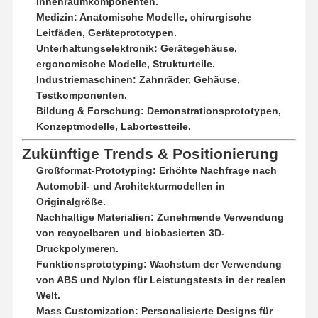
Innenraumkomponenten.
Schnelles Prototyping
Medizin: Anatomische Modelle, chirurgische
Leitfäden, Geräteprototypen.
Metalloberflächenbehandlung
Unterhaltungselektronik: Gerätegehäuse,
ergonomische Modelle, Strukturteile.
Druckgießformen
Industriemaschinen: Zahnräder, Gehäuse,
Testkomponenten.
Bildung & Forschung: Demonstrationsprototypen,
Konzeptmodelle, Labortestteile.
Zukünftige Trends & Positionierung
Großformat-Prototyping: Erhöhte Nachfrage nach
Automobil- und Architekturmodellen in
Originalgröße.
Nachhaltige Materialien: Zunehmende Verwendung
von recycelbaren und biobasierten 3D-
Druckpolymeren.
Funktionsprototyping: Wachstum der Verwendung
von ABS und Nylon für Leistungstests in der realen
Welt.
Mass Customization: Personalisierte Designs für