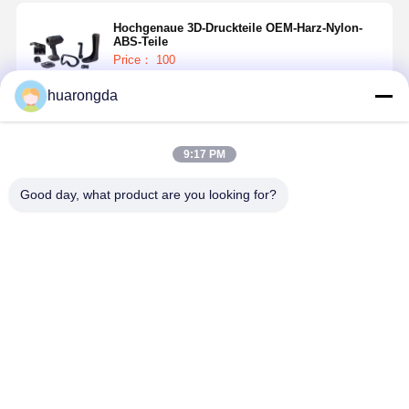
Hochgenaue 3D-Druckteile OEM-Harz-Nylon-
ABS-Teile
Price： 100
huarongda
Fortsetzen
9:17 PM
Empfohlene Produkte
Good day, what product are you looking for?
3D-Druck
Hochpräzisions
Professioneller
Schnellprototypen
3D-Druck,
3D-Druck-
Bauteile
schnelles
Service für
Druckguss
Prototyping
Kunststoffmodelle
Formentwicklung
mit SLA-Harz-
mit SLA- und
Bestpreis
Bestpreis
Bestpreis
ABS-
SLS-
Kunststoffteilen
Harzdruck