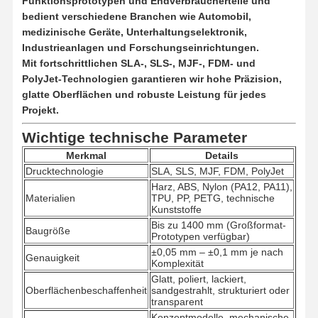
Funktionsprototypen und Endverbraucherteile und
bedient verschiedene Branchen wie
Automobil,
medizinische Geräte, Unterhaltungselektronik,
Industrieanlagen und Forschungseinrichtungen.
Mit fortschrittlichen
SLA-, SLS-, MJF-, FDM- und
PolyJet-Technologien garantieren wir
hohe Präzision,
glatte Oberflächen und robuste Leistung für jedes
Projekt.
Wichtige technische Parameter
Merkmal
Details
Drucktechnologie
SLA, SLS, MJF, FDM, PolyJet
Harz, ABS, Nylon (PA12, PA11),
Materialien
TPU, PP, PETG, technische
Kunststoffe
Bis zu 1400 mm (Großformat-
Baugröße
Prototypen verfügbar)
±0,05 mm – ±0,1 mm je nach
Genauigkeit
Komplexität
Glatt, poliert, lackiert,
Oberflächenbeschaffenheit
sandgestrahlt, strukturiert oder
transparent
Konzeptmodelle, mechanische