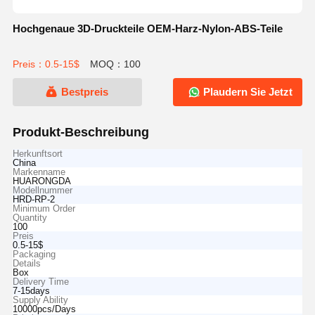
Hochgenaue 3D-Druckteile OEM-Harz-Nylon-ABS-Teile
Preis：0.5-15$
MOQ：100
Bestpreis
Plaudern Sie Jetzt
Produkt-Beschreibung
Herkunftsort
China
Markenname
HUARONGDA
Modellnummer
HRD-RP-2
Minimum Order
Quantity
100
Preis
0.5-15$
Packaging
Details
Box
Delivery Time
7-15days
Supply Ability
10000pcs/Days