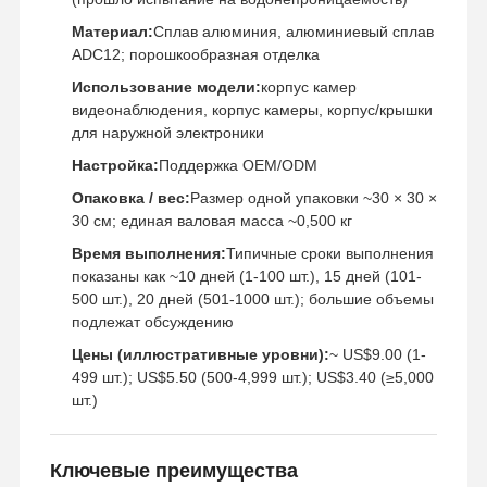
Материал:
Сплав алюминия, алюминиевый сплав
ADC12; порошкообразная отделка
Экскурсия
Контроль
Свяжитесь С
Новости
По Заводу
Качества
Нами
Использование модели:
корпус камер
видеонаблюдения, корпус камеры, корпус/крышки
для наружной электроники
Настройка:
Поддержка OEM/ODM
Опаковка / вес:
Размер одной упаковки ~30 × 30 ×
Случаи
Побеседуйте
30 см; единая валовая масса ~0,500 кг
Теперь
Время выполнения:
Типичные сроки выполнения
показаны как ~10 дней (1-100 шт.), 15 дней (101-
Алюминиевое литье
500 шт.), 20 дней (501-1000 шт.); большие объемы
подлежат обсуждению
Запчасти для обработки с ЧПУ
Цены (иллюстративные уровни):
~ US$9.00 (1-
детали из листового металла
499 шт.); US$5.50 (500-4,999 шт.); US$3.40 (≥5,000
шт.)
производство автозапчастей
Корпус для литья под давлением
Ключевые преимущества