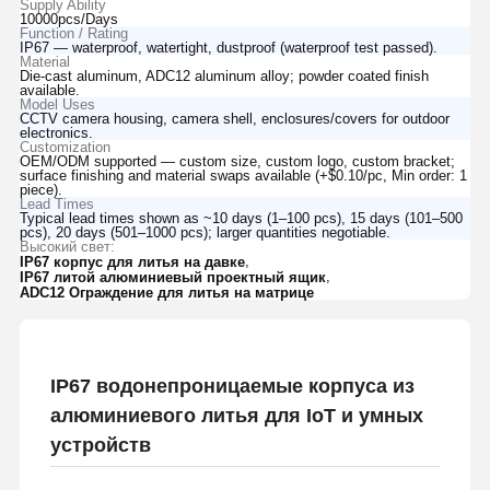
Supply Ability
10000pcs/Days
Function / Rating
IP67 — waterproof, watertight, dustproof (waterproof test passed).
Material
Die-cast aluminum, ADC12 aluminum alloy; powder coated finish
available.
Model Uses
CCTV camera housing, camera shell, enclosures/covers for outdoor
electronics.
Customization
OEM/ODM supported — custom size, custom logo, custom bracket;
surface finishing and material swaps available (+$0.10/pc, Min order: 1
piece).
Lead Times
Typical lead times shown as ~10 days (1–100 pcs), 15 days (101–500
pcs), 20 days (501–1000 pcs); larger quantities negotiable.
Высокий свет:
,
IP67 корпус для литья на давке
,
IP67 литой алюминиевый проектный ящик
ADC12 Ограждение для литья на матрице
IP67 водонепроницаемые корпуса из
алюминиевого литья для IoT и умных
устройств