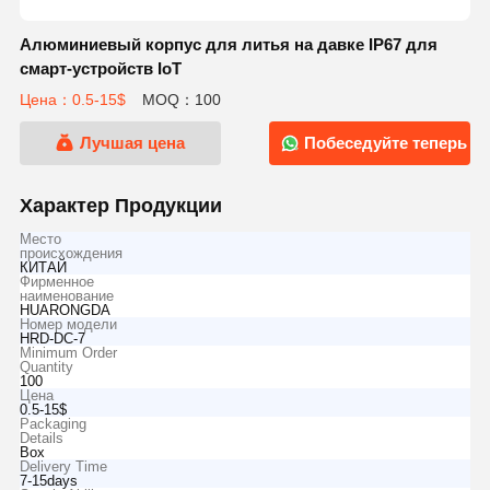
Алюминиевый корпус для литья на давке IP67 для
смарт-устройств IoT
Цена：0.5-15$
MOQ：100
Лучшая цена
Побеседуйте теперь
Характер Продукции
Место
происхождения
КИТАЙ
Фирменное
наименование
HUARONGDA
Номер модели
HRD-DC-7
Minimum Order
Quantity
100
Цена
0.5-15$
Packaging
Details
Box
Delivery Time
7-15days