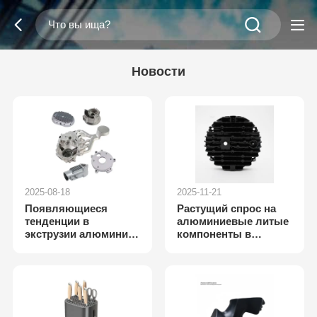
Новости
2025-08-18
2025-11-21
Появляющиеся
Растущий спрос на
тенденции в
алюминиевые литые
экструзии алюминия
компоненты в
на заказ: сложность
автомобильном
проектирования,
освещении (Анализ
эффективность,
отрасли 2025 года)
интеграция и
прототипирование