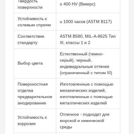
Твердость
≥ 400 HV (Викерс)
поверхности
Экскурсия
Контроль
Свяжитесь С
Новости
Устойчивость к
≥ 1000 часов (ASTM B117)
По Заводу
Качества
Нами
солевым спреям
Соответствие
ASTM B580, MIL-A-8625 Тип
стандарту
III, классы 1 и 2
Естественный (темно-
Случаи
Побеседуйте
серый), черный,
Теперь
Выбор цвета
индивидуальные оттенки
(ограниченный с типом III)
Алюминиевое литье
Поверхностная
Изготовленные с помощью
отделка
механических изделий,
Запчасти для обработки с ЧПУ
предварительное
изготовленные с помощью
анодирование
металлических изделий
детали из листового металла
Отличное - подходит для
производство автозапчастей
Устойчивость к
морской и химической
коррозии
среды
Корпус для литья под давлением