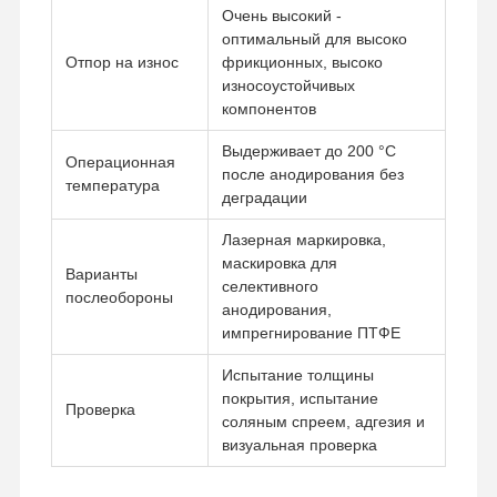
Очень высокий -
Быстрое прототипирование
оптимальный для высоко
Отпор на износ
фрикционных, высоко
обработка поверхности металла
износоустойчивых
компонентов
Формы для литья под давлением
Выдерживает до 200 °C
Операционная
после анодирования без
температура
деградации
Лазерная маркировка,
маскировка для
Варианты
селективного
послеобороны
анодирования,
импрегнирование ПТФЕ
Испытание толщины
покрытия, испытание
Проверка
соляным спреем, адгезия и
визуальная проверка