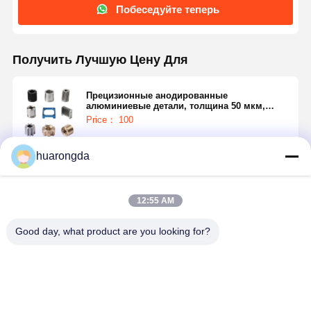
Побеседуйте теперь
Получить Лучшую Цену Для
Прецизионные анодированные
алюминиевые детали, толщина 50 мкм,
ASTM B580, экологически чистая обработка
Price： 100
поверхности металла
huarongda
Продолжать
12:55 AM
Порекомендованные Продукты
Good day, what product are you looking for?