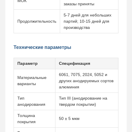
МОК
заказы приняты
5-7 дней для небольших
Продолжительность
партий; 10-15 дней для
производства
Технические параметры
Параметр
Спецификация
6061, 7075, 2024, 5052 и
Материальные
других анодируемых сортов
варианты
алюминия
Тип
Тип III (анодирование на
анодирования
твердом покрытии)
Домой
Продукты
Видеозаписи
О Нас
Толщина
50 ± 5 мкм
покрытия