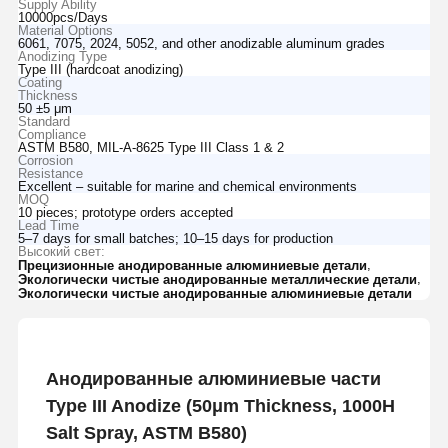
Supply Ability
10000pcs/Days
Material Options
6061, 7075, 2024, 5052, and other anodizable aluminum grades
Anodizing Type
Type III (hardcoat anodizing)
Coating
Thickness
50 ±5 μm
Standard
Compliance
ASTM B580, MIL-A-8625 Type III Class 1 & 2
Corrosion
Resistance
Excellent – suitable for marine and chemical environments
MOQ
10 pieces; prototype orders accepted
Lead Time
5–7 days for small batches; 10–15 days for production
Высокий свет:
,
Прецизионные анодированные алюминиевые детали
,
Экологически чистые анодированные металлические детали
Экологически чистые анодированные алюминиевые детали
Анодированные алюминиевые части
Type III Anodize (50μm Thickness, 1000H
Salt Spray, ASTM B580)