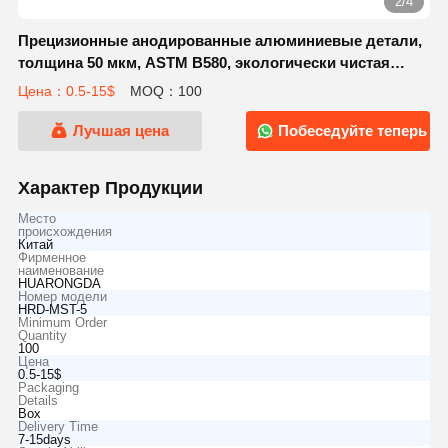
2/4
Прецизионные анодированные алюминиевые детали,
толщина 50 мкм, ASTM B580, экологически чистая
обработка поверхности металла
Цена：0.5-15$
MOQ：100
Лучшая цена
Побеседуйте теперь
Характер Продукции
Место
происхождения
Китай
Фирменное
наименование
HUARONGDA
Номер модели
HRD-MST-5
Minimum Order
Quantity
100
Цена
0.5-15$
Packaging
Details
Box
Delivery Time
7-15days