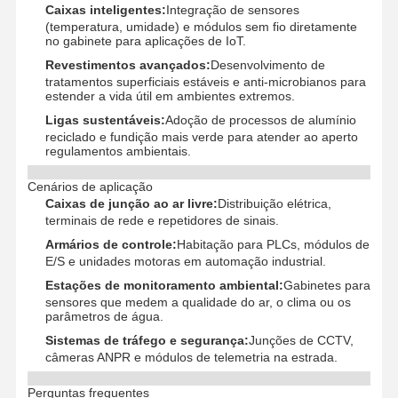
Caixas inteligentes:
Integração de sensores
Prototipagem rápida
(temperatura, umidade) e módulos sem fio diretamente
no gabinete para aplicações de IoT.
tratamento de superfícies metálicas
Revestimentos avançados:
Desenvolvimento de
tratamentos superficiais estáveis ​​e anti-microbianos para
Molde de fundição a óleo
estender a vida útil em ambientes extremos.
Ligas sustentáveis:
Adoção de processos de alumínio
reciclado e fundição mais verde para atender ao aperto
regulamentos ambientais.
Cenários de aplicação
Caixas de junção ao ar livre:
Distribuição elétrica,
terminais de rede e repetidores de sinais.
Armários de controle:
Habitação para PLCs, módulos de
E/S e unidades motoras em automação industrial.
Estações de monitoramento ambiental:
Gabinetes para
sensores que medem a qualidade do ar, o clima ou os
parâmetros de água.
Sistemas de tráfego e segurança:
Junções de CCTV,
câmeras ANPR e módulos de telemetria na estrada.
Perguntas frequentes