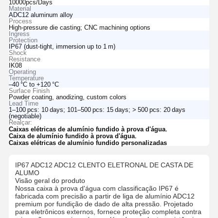
10000pcs/Days
Material
ADC12 aluminum alloy
Process
High‑pressure die casting; CNC machining options
Ingress
Protection
IP67 (dust‑tight, immersion up to 1 m)
Shock
Resistance
IK08
Operating
Temperature
–40 °C to +120 °C
Surface Finish
Powder coating, anodizing, custom colors
Lead Time
1–100 pcs: 10 days; 101–500 pcs: 15 days; > 500 pcs: 20 days
(negotiable)
Realçar:
,
Caixas elétricas de alumínio fundido à prova d'água
,
Caixa de alumínio fundido à prova d'água
Caixas elétricas de alumínio fundido personalizadas
IP67 ADC12 ADC12 CLENTO ELETRONAL DE CASTA DE
ALUMO
Visão geral do produto
Nossa caixa à prova d'água com classificação IP67 é
fabricada com precisão a partir de liga de alumínio ADC12
premium por fundição de dado de alta pressão. Projetado
para eletrônicos externos, fornece proteção completa contra