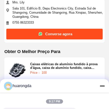
Mrs. Lily
Sala 101, Edifício B, Depu Electronics City, Estrada Sul de
Shangxing, Comunidade de Shangxing, Rua Xinqiao, Shenzhen,
Guangdong, China
0755 86323333
Converse agora
Obter O Melhor Preço Para
Caixas elétricas de alumínio fundido à prova
d'água, caixa de alumínio fundido, caixa
ADC12, gabinetes personalizados
Price： 100
huarongda
Continue
9:17 PM
Produtos Recomendados