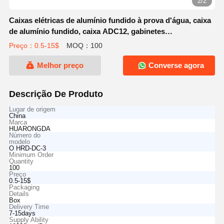
2/2
Caixas elétricas de alumínio fundido à prova d'água, caixa
de alumínio fundido, caixa ADC12, gabinetes
personalizados
Preço：0.5-15$
MOQ：100
Melhor preço
Converse agora
Descrição De Produto
Lugar de origem
China
Marca
HUARONGDA
Número do
modelo
O HRD-DC-3
Minimum Order
Quantity
100
Preço
0.5-15$
Packaging
Details
Box
Delivery Time
7-15days
Supply Ability