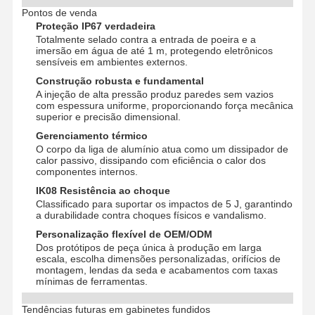
Pontos de venda
Proteção IP67 verdadeira
Totalmente selado contra a entrada de poeira e a
Visita À
Controle De
Contacte-
Notícias
imersão em água de até 1 m, protegendo eletrônicos
Fábrica
Qualidade
Nos
sensíveis em ambientes externos.
Construção robusta e fundamental
A injeção de alta pressão produz paredes sem vazios
com espessura uniforme, proporcionando força mecânica
superior e precisão dimensional.
Casos
Converse
Gerenciamento térmico
Agora
O corpo da liga de alumínio atua como um dissipador de
calor passivo, dissipando com eficiência o calor dos
componentes internos.
Fundição de matriz de alumínio
IK08 Resistência ao choque
Classificado para suportar os impactos de 5 J, garantindo
Peças de usinagem CNC
a durabilidade contra choques físicos e vandalismo.
Personalização flexível de OEM/ODM
Peças de chapa
Dos protótipos de peça única à produção em larga
escala, escolha dimensões personalizadas, orifícios de
montagem, lendas da seda e acabamentos com taxas
fabricação de autopeças
mínimas de ferramentas.
Gabinete de fundição sob pressão
Tendências futuras em gabinetes fundidos