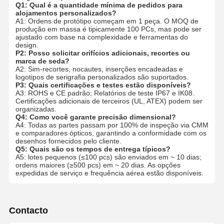
Q1: Qual é a quantidade mínima de pedidos para
alojamentos personalizados?
A1: Ordens de protótipo começam em 1 peça. O MOQ de
produção em massa é tipicamente 100 PCs, mas pode ser
ajustado com base na complexidade e ferramentas do
design.
P2: Posso solicitar orifícios adicionais, recortes ou
marca de seda?
A2: Sim-recortes, nocautes, inserções encadeadas e
logotipos de serigrafia personalizados são suportados.
P3: Quais certificações e testes estão disponíveis?
A3: ROHS e CE padrão; Relatórios de teste IP67 e IK08.
Certificações adicionais de terceiros (UL, ATEX) podem ser
organizadas.
Q4: Como você garante precisão dimensional?
A4: Todas as partes passam por 100% de inspeção via CMM
e comparadores ópticos, garantindo a conformidade com os
desenhos fornecidos pelo cliente.
Q5: Quais são os tempos de entrega típicos?
A5: lotes pequenos (≤100 pcs) são enviados em ~ 10 dias;
ordens maiores (≥500 pcs) em ~ 20 dias. As opções
expedidas de serviço e frequência aérea estão disponíveis.
Contacto