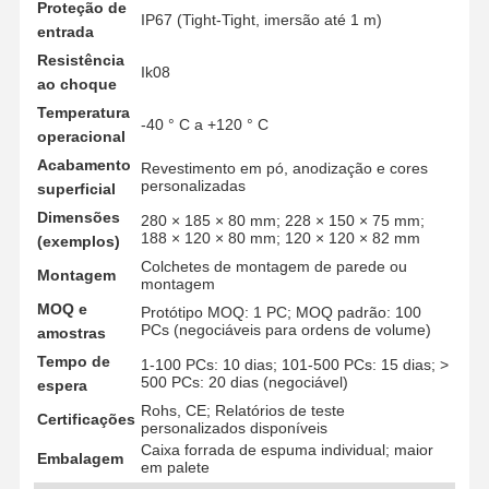
Proteção de
IP67 (Tight-Tight, imersão até 1 m)
entrada
Resistência
Ik08
ao choque
Temperatura
-40 ° C a +120 ° C
operacional
Acabamento
Revestimento em pó, anodização e cores
personalizadas
superficial
Dimensões
280 × 185 × 80 mm; 228 × 150 × 75 mm;
188 × 120 × 80 mm; 120 × 120 × 82 mm
(exemplos)
Colchetes de montagem de parede ou
Montagem
montagem
MOQ e
Protótipo MOQ: 1 PC; MOQ padrão: 100
PCs (negociáveis ​​para ordens de volume)
amostras
Tempo de
1-100 PCs: 10 dias; 101-500 PCs: 15 dias; >
500 PCs: 20 dias (negociável)
espera
Rohs, CE; Relatórios de teste
Certificações
Para Casa
Produtos
Vídeos
Sobre Nós
personalizados disponíveis
Caixa forrada de espuma individual; maior
Embalagem
em palete