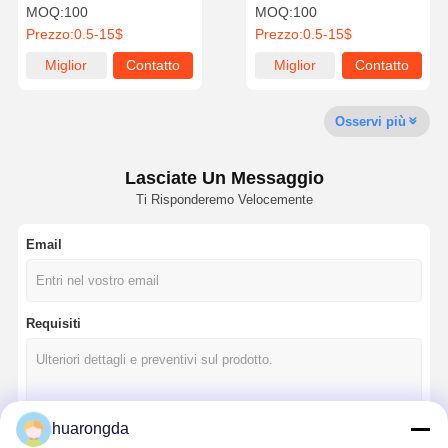
Componenti lavorati a
misura per robot
MOQ:
100
MOQ:
100
CNC Certificati ISO
industriali AGV
Prezzo:
0.5-15$
Prezzo:
0.5-15$
Visita Alla
Controllo
Contattaci
Notizie
Miglior
Contatto
Miglior
Contatto
Fabbrica
Della Qualità
prezzo
prezzo
Osservi più
Lasciate Un Messaggio
Casi
Ora
Ti Risponderemo Velocemente
Chiacchieri
Email
Casting da morire in alluminio
Parti di lavorazione a CNC
Requisiti
parti di lamiere
fabbricazione di parti per autoveicoli
huarongda
Custodia in pressofusione