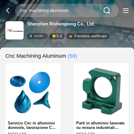
Shenzhen Rishenglong Co., Ltd.
4
5.0
Fornitore verificato
YEARS
Cnc Machining Aluminum
(59)
Servizio Cnc in alluminio
Parti in alluminio lavorate
durevole, lavorazione Cnc
su misura industriali
in alluminio OEM con
prototipo intelligente