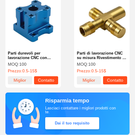
Parti durevoli per
Parti di lavorazione CNC
lavorazione CNC con
su misura Rivestimento in
finitura superficiale di
polvere industriale per
MOQ:
100
MOQ:
100
sabbiatura, verniciatura e
acciaio inossidabile
Prezzo:
0.5-15$
Prezzo:
0.5-15$
anodizzazione
Miglior
Contatto
Miglior
Contatto
prezzo
prezzo
Risparmia tempo
Lasciaci contattare i migliori prodotti con
te.
Dai il tuo requisito