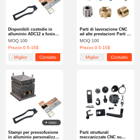
Disponibili custodie in
Parti di lavorazione CNC
alluminio ADC12 a fusione
ad alte prestazioni Parti di
a stampa per elettronica,
lavorazione di plastica per
MOQ:
100
MOQ:
100
automotive e uso
l'industria
Prezzo:
0.5-15$
Prezzo:
0.5-15$
industriale, lavorazione
CNC, anodizzazione e
Miglior
Contatto
Miglior
Contatto
rivestimento in polvere.
prezzo
prezzo
Casa.
Prodotti
Video
Chi Siamo
Stampi per pressofusione
Parti strutturali
in alluminio personalizzati
meccanizzate CNC su