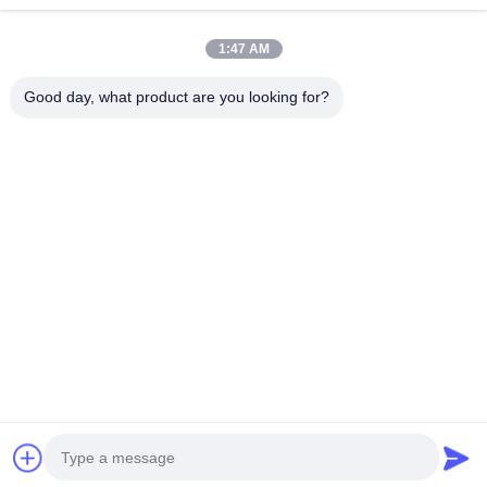
Prototipazione rapida
Continua
1:47 AM
trattamento superficiale del metallo
Good day, what product are you looking for?
Stampi per la colata a pressione
Le Nostre Categorie
Casting da
Parti di
parti di
fabbricazi
morire in
lavorazione a
lamiere
di parti per
alluminio
CNC
autoveicoli
Casa
Circa noi
Contattaci
Desktop Site
Mappa del sito
Politica sulla privacy
Qualità
Casting da morire in alluminio
Fabbrica cinese.Copyright ©
2025 Shenzhen Rishenglong Co., Ltd.. All Rights Reserved.