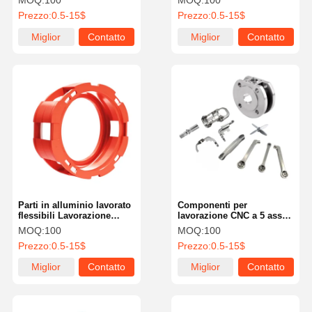
MOQ:
100
MOQ:
100
trattamento superficiale
lavorazione CNC
Prezzo:
0.5-15$
Prezzo:
0.5-15$
del metallo multistadio
6061/6063
Miglior
Contatto
Miglior
Contatto
prezzo
prezzo
Parti in alluminio lavorato
Componenti per
flessibili Lavorazione
lavorazione CNC a 5 assi
personalizzata di parti
certificati ISO Eco con
MOQ:
100
MOQ:
100
metalliche per il settore
trattamenti superficiali
Prezzo:
0.5-15$
Prezzo:
0.5-15$
automobilistico
avanzati
Miglior
Contatto
Miglior
Contatto
prezzo
prezzo