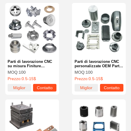
Parti di lavorazione CNC
Parti di lavorazione CNC
su misura Finiture
personalizzate OEM Parti
anodizzate ad alta
in acciaio inossidabile
MOQ:
100
MOQ:
100
precisione per metalli e
Lavorazione sostenibile
Prezzo:
0.5-15$
Prezzo:
0.5-15$
materie plastiche
Miglior
Contatto
Miglior
Contatto
prezzo
prezzo