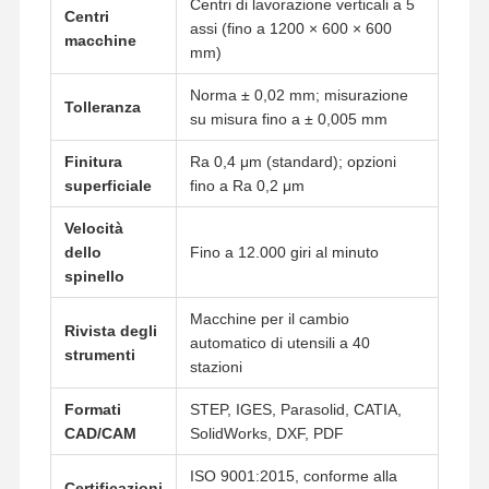
Centri di lavorazione verticali a 5
Centri
assi (fino a 1200 × 600 × 600
macchine
mm)
Norma ± 0,02 mm; misurazione
Tolleranza
su misura fino a ± 0,005 mm
Finitura
Ra 0,4 μm (standard); opzioni
superficiale
fino a Ra 0,2 μm
Velocità
dello
Fino a 12.000 giri al minuto
spinello
Macchine per il cambio
Rivista degli
automatico di utensili a 40
strumenti
stazioni
Formati
STEP, IGES, Parasolid, CATIA,
Casa.
Prodotti
Video
Chi Siamo
CAD/CAM
SolidWorks, DXF, PDF
ISO 9001:2015, conforme alla
Certificazioni