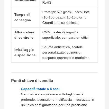
RoHS
Prototipi: 5-7 giorni; Piccoli lotti
Visita Alla
Controllo
Contattaci
Notizie
Tempo di
(10-100 pezzi): 10-15 giorni;
Fabbrica
Della Qualità
consegna
Grandi lotti: su richiesta
Attrezzature
CMM, tester di rugosità
di controllo
superficiale, comparatori ottici
Casi
Ora
Spuma antistatica, scatole
Imballaggio
Chiacchieri
personalizzate; opzioni di
e spedizione
trasporto espresso e marittimo
Casting da morire in alluminio
Parti di lavorazione a CNC
Punti chiave di vendita
parti di lamiere
Capacità totale a 5 assi
Geometrie complesse ‒ sottotagli, cavità
fabbricazione di parti per autoveicoli
profonde, lavorazione multifaccia ‒ realizzate in
Custodia in pressofusione
un'unica configurazione per una precisione