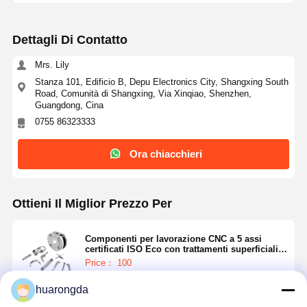
Dettagli Di Contatto
Mrs. Lily
Stanza 101, Edificio B, Depu Electronics City, Shangxing South
Road, Comunità di Shangxing, Via Xinqiao, Shenzhen,
Guangdong, Cina
0755 86323333
Ora chiacchieri
Ottieni Il Miglior Prezzo Per
Componenti per lavorazione CNC a 5 assi
certificati ISO Eco con trattamenti superficiali
avanzati
Price： 100
huarongda