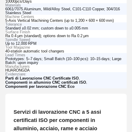
10000pcs/Days
Materials
6061/7075 Aluminum, Mild/Alloy Steel, C101‑C110 Copper, 304/316
Stainless Steel
Machine Centers
5‑Axis Vertical Machining Centers (up to 1,200 × 600 × 600 mm)
Tolerance
Standard ±0.02 mm; custom down to ±0.005 mm
Surface Finish
Ra 0.4 μm (standard); options down to Ra 0.2 μm
Spindle Speed
Up to 12,000 RPM
Tool Magazine
40‑station automatic tool changers
Lead Times
Prototypes: 5–7 days; Small Batch (10–100 pcs): 10–15 days; Large
Batch: upon inquiry
Manufacturers
HUARONGDA
Evidenziare:
,
Parti di Lavorazione CNC Certificate ISO
,
Componenti in alluminio CNC certificati ISO
Componenti per lavorazione CNC Eco
Servizi di lavorazione CNC a 5 assi
certificati ISO per componenti in
alluminio, acciaio, rame e acciaio