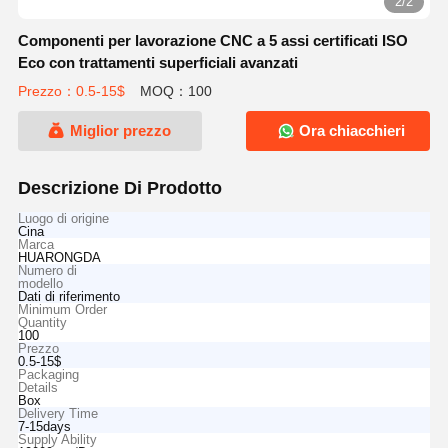
2/2
Componenti per lavorazione CNC a 5 assi certificati ISO
Eco con trattamenti superficiali avanzati
Prezzo：0.5-15$
MOQ：100
Miglior prezzo
Ora chiacchieri
Descrizione Di Prodotto
Luogo di origine
Cina
Marca
HUARONGDA
Numero di
modello
Dati di riferimento
Minimum Order
Quantity
100
Prezzo
0.5-15$
Packaging
Details
Box
Delivery Time
7-15days
Supply Ability