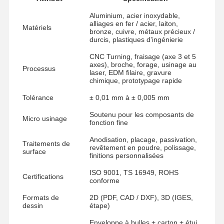
Aluminium, acier inoxydable,
alliages en fer / acier, laiton,
Matériels
bronze, cuivre, métaux précieux /
durcis, plastiques d'ingénierie
CNC Turning, fraisage (axe 3 et 5
axes), broche, forage, usinage au
Processus
laser, EDM filaire, gravure
chimique, prototypage rapide
Tolérance
± 0,01 mm à ± 0,005 mm
Soutenu pour les composants de
Micro usinage
fonction fine
Anodisation, placage, passivation,
Traitements de
revêtement en poudre, polissage,
surface
finitions personnalisées
ISO 9001, TS 16949, ROHS
Certifications
conforme
Formats de
2D (PDF, CAD / DXF), 3D (IGES,
dessin
étape)
Enveloppe à bulles + carton + étui