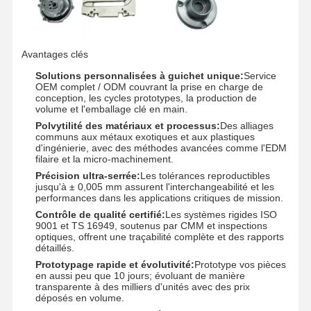
Visite De
Contrôle
Contactez-
Nouvelles
Avantages clés
L'usine
Qualité
Nous
Solutions personnalisées à guichet unique:
Service
OEM complet / ODM couvrant la prise en charge de
conception, les cycles prototypes, la production de
volume et l'emballage clé en main.
Polvytilité des matériaux et processus:
Des alliages
communs aux métaux exotiques et aux plastiques
Les Affaires
Causez
d'ingénierie, avec des méthodes avancées comme l'EDM
Maintenant
filaire et la micro-machinement.
Précision ultra-serrée:
Les tolérances reproductibles
jusqu'à ± 0,005 mm assurent l'interchangeabilité et les
Casting de dépérisation en aluminium
performances dans les applications critiques de mission.
Contrôle de qualité certifié:
Les systèmes rigides ISO
Pièces d'usinage CNC
9001 et TS 16949, soutenus par CMM et inspections
optiques, offrent une traçabilité complète et des rapports
détaillés.
pièces en tôle
Prototypage rapide et évolutivité:
Prototype vos pièces
en aussi peu que 10 jours; évoluant de manière
fabrication de pièces automobiles
transparente à des milliers d'unités avec des prix
déposés en volume.
Boîtier moulé sous pression