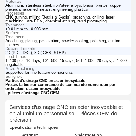
Materials
Aluminum, stainless steel, iron/steel alloys, brass, bronze, copper,
precious/hardened metals, engineering plastics
Processes
CNC turning, milling (3-axis & 5-axis), broaching, drilling, laser
machining, wire EDM, chemical etching, rapid prototyping
Tolerances
±0.01 mm to ±0.005 mm
Surface
Treatments
Anodizing, plating, passivation, powder coating, polishing, custom
finishes
Drawing Formats
2D (PDF, DXF), 3D (IGES, STEP)
Lead Times
1–100 pcs: 10 days; 101–500: 15 days; 501–1 000: 20 days; > 1 000:
negotiable
Micro Machining
Supported for fine-feature components
Surligner:
,
Parties d'usinage CNC en acier inoxydable
Pièces faites sur commande de commande numérique par
ordinateur d'acier inoxydable
,
pièces d'usinage CNC OEM
Services d'usinage CNC en acier inoxydable et
en aluminium personnalisé - Pièces OEM de
précision
Spécifications techniques
Attribut
Spécification