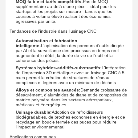
MOQ faible et tarifs compétitifs:
Pas de MOQ
supplémentaire au-delà d'une pièce - idéal pour les
startups et les projets sur mesure - tandis que les
Prototypage rapide
courses à volume élevé réalisent des économies
agressives par unité.
traitement de surface métallique
Tendances de l'industrie dans l'usinage CNC
moules de coulée sous pression
Automatisation et fabrication
intelligente:
L'optimisation des parcours d'outils dirigée
par AI et la surveillance des processus en temps réel
augmentent le débit, la durée de vie de l'outil et la
cohérence des pièces.
Systèmes hybrides-additifs-substractifs:
L'intégration
de l'impression 3D métallique avec un fraisage CNC à 5
axes permet la création de structures de réseau
complexes et légères avec un minimum de déchets.
Alloys et composites avancés:
Demande croissante de
désagrément, d'aluminides de titane et de composites de
matrice polymère dans les secteurs aérospatiaux,
médicaux et énergétiques.
Usinage durable:
Adoption de refroidisseurs
biodégradables, de broches économes en énergie et de
recyclage en boucle fermée des puces pour réduire
l'impact environnemental.
Applications communes