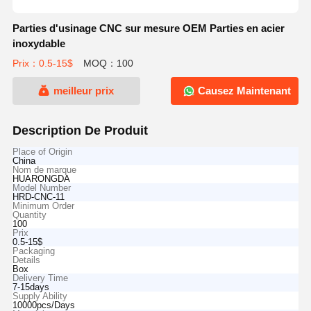
Parties d'usinage CNC sur mesure OEM Parties en acier
inoxydable
Prix：0.5-15$
MOQ：100
meilleur prix
Causez Maintenant
Description De Produit
Place of Origin
China
Nom de marque
HUARONGDA
Model Number
HRD-CNC-11
Minimum Order
Quantity
100
Prix
0.5-15$
Packaging
Details
Box
Delivery Time
7-15days
Supply Ability
10000pcs/Days