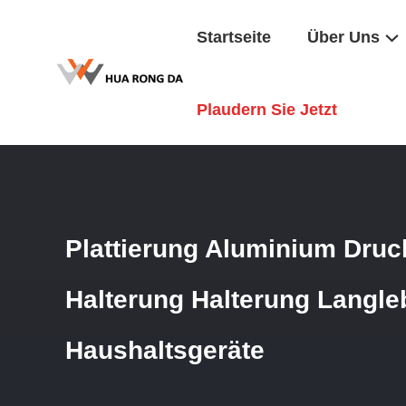
Startseite
Über Uns
Startseite
/
Produkte
/
Aluminium -Sterben
/
Plattierung A
Plaudern Sie Jetzt
Plattierung Aluminium Dru
Halterung Halterung Langleb
Haushaltsgeräte