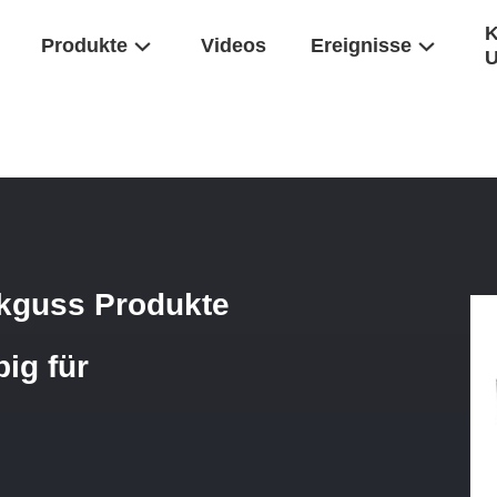
K
Produkte
Videos
Ereignisse
luminium Druckguss Produkte Halterung Halterung Langlebig Für Haush
ckguss Produkte
ig für