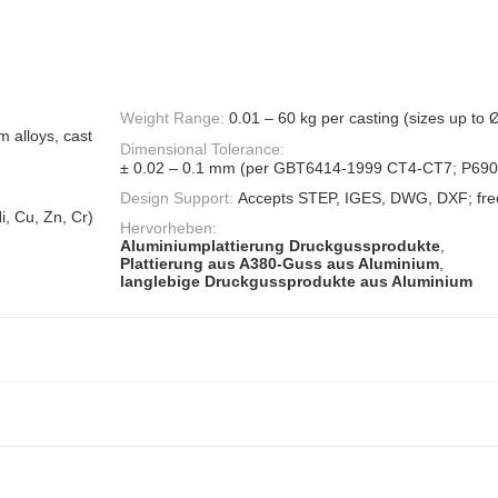
Weight Range:
0.01 – 60 kg per casting (sizes up t
m alloys, cast
Dimensional Tolerance:
± 0.02 – 0.1 mm (per GBT6414-1999 CT4-CT7; P690
Design Support:
Accepts STEP, IGES, DWG, DXF; fre
i, Cu, Zn, Cr)
Hervorheben:
Aluminiumplattierung Druckgussprodukte
,
Plattierung aus A380-Guss aus Aluminium
,
langlebige Druckgussprodukte aus Aluminium