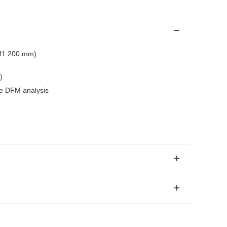
o Ø1 200 mm)
)
e DFM analysis