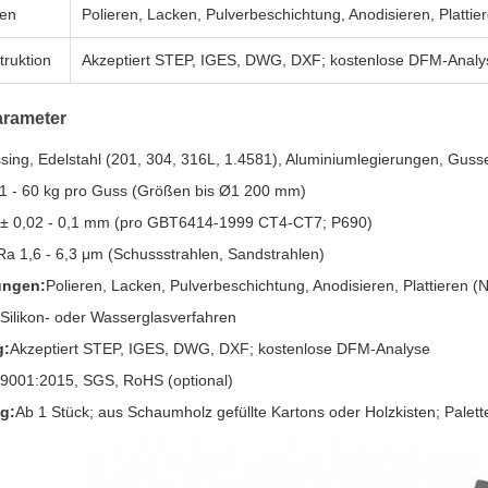
gen
Polieren, Lacken, Pulverbeschichtung, Anodisieren, Plattier
truktion
Akzeptiert STEP, IGES, DWG, DXF; kostenlose DFM-Analy
arameter
sing, Edelstahl (201, 304, 316L, 1.4581), Aluminiumlegierungen, Guss
1 - 60 kg pro Guss (Größen bis Ø1 200 mm)
± 0,02 - 0,1 mm (pro GBT6414-1999 CT4-CT7; P690)
Ra 1,6 - 6,3 μm (Schussstrahlen, Sandstrahlen)
ungen:
Polieren, Lacken, Pulverbeschichtung, Anodisieren, Plattieren (N
 Silikon- oder Wasserglasverfahren
g:
Akzeptiert STEP, IGES, DWG, DXF; kostenlose DFM-Analyse
9001:2015, SGS, RoHS (optional)
g:
Ab 1 Stück; aus Schaumholz gefüllte Kartons oder Holzkisten; Palet