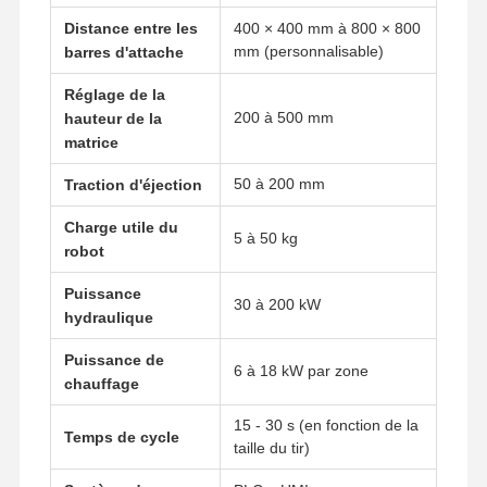
Distance entre les
400 × 400 mm à 800 × 800
Prototypage rapide
mm (personnalisable)
barres d'attache
traitement de surface métallique
Réglage de la
200 à 500 mm
hauteur de la
moules de coulée sous pression
matrice
50 à 200 mm
Traction d'éjection
Charge utile du
5 à 50 kg
robot
Puissance
30 à 200 kW
hydraulique
Puissance de
6 à 18 kW par zone
chauffage
15 - 30 s (en fonction de la
Temps de cycle
taille du tir)