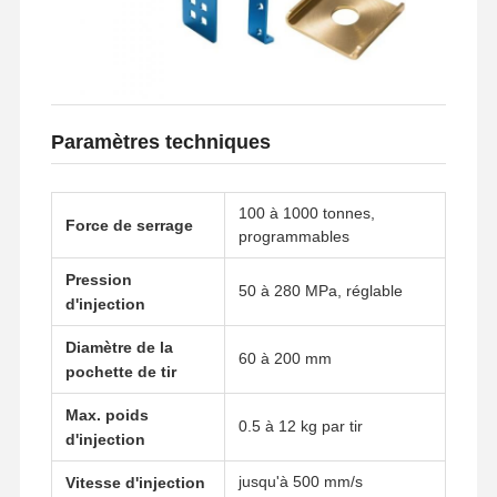
Visite De
Contrôle
Contactez-
Nouvelles
L'usine
Qualité
Nous
Paramètres techniques
100 à 1000 tonnes,
Force de serrage
Les Affaires
Causez
programmables
Maintenant
Pression
50 à 280 MPa, réglable
d'injection
Casting de dépérisation en aluminium
Diamètre de la
Pièces d'usinage CNC
60 à 200 mm
pochette de tir
pièces en tôle
Max. poids
0.5 à 12 kg par tir
d'injection
fabrication de pièces automobiles
jusqu'à 500 mm/s
Vitesse d'injection
Boîtier moulé sous pression