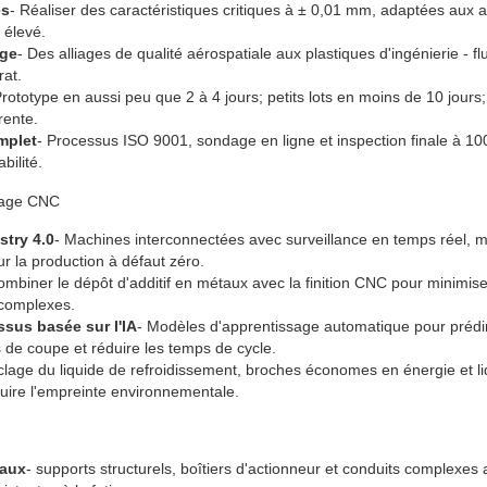
es
- Réaliser des caractéristiques critiques à ± 0,01 mm, adaptées aux 
 élevé.
rge
- Des alliages de qualité aérospatiale aux plastiques d'ingénierie - fl
rat.
Prototype en aussi peu que 2 à 4 jours; petits lots en moins de 10 jours;
rente.
mplet
- Processus ISO 9001, sondage en ligne et inspection finale à 1
bilité.
inage CNC
stry 4.0
- Machines interconnectées avec surveillance en temps réel, m
 la production à défaut zéro.
ombiner le dépôt d'additif en métaux avec la finition CNC pour minimise
 complexes.
sus basée sur l'IA
- Modèles d'apprentissage automatique pour prédire
 de coupe et réduire les temps de cycle.
clage du liquide de refroidissement, broches économes en énergie et l
uire l'empreinte environnementale.
iaux
- supports structurels, boîtiers d'actionneur et conduits complexes