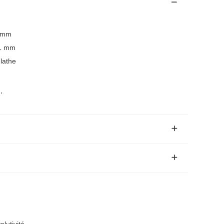
0 mm
01 mm
 lathe
n
,