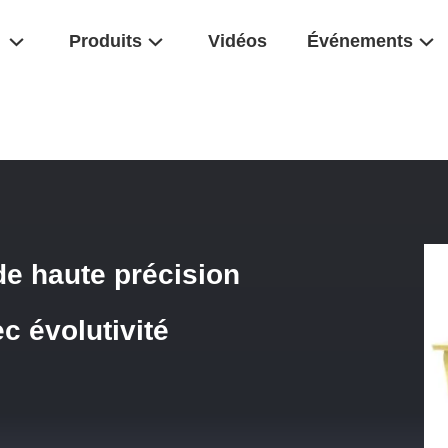
Produits
Vidéos
Événements
n Tôle De Haute Précision Services D'usinage CNC Avec Évolutivité
de haute précision
c évolutivité