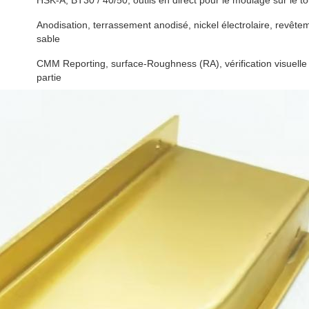
HSK-A, BT30 / 40/50; outils en direct pour le moulage sur le to
Anodisation, terrassement anodisé, nickel électrolaire, revête
sable
CMM Reporting, surface-Roughness (RA), vérification visuelle 
partie