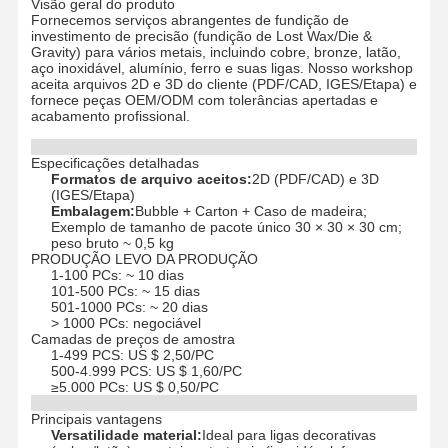
Visão geral do produto
Fornecemos serviços abrangentes de fundição de
investimento de precisão (fundição de Lost Wax/Die &
Gravity) para vários metais, incluindo cobre, bronze, latão,
aço inoxidável, alumínio, ferro e suas ligas. Nosso workshop
aceita arquivos 2D e 3D do cliente (PDF/CAD, IGES/Etapa) e
fornece peças OEM/ODM com tolerâncias apertadas e
acabamento profissional.
Especificações detalhadas
Formatos de arquivo aceitos:
2D (PDF/CAD) e 3D
(IGES/Etapa)
Embalagem:
Bubble + Carton + Caso de madeira;
Exemplo de tamanho de pacote único 30 × 30 × 30 cm;
peso bruto ~ 0,5 kg
PRODUÇÃO LEVO DA PRODUÇÃO
1-100 PCs: ~ 10 dias
101-500 PCs: ~ 15 dias
501-1000 PCs: ~ 20 dias
> 1000 PCs: negociável
Camadas de preços de amostra
1-499 PCS: US $ 2,50/PC
500-4.999 PCS: US $ 1,60/PC
≥5.000 PCs: US $ 0,50/PC
Principais vantagens
Versatilidade material:
Ideal para ligas decorativas