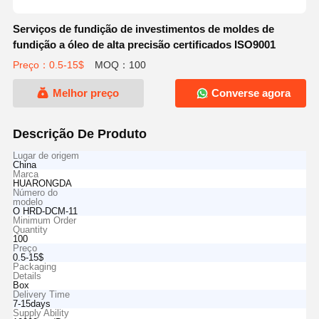
Serviços de fundição de investimentos de moldes de
fundição a óleo de alta precisão certificados ISO9001
Preço：0.5-15$
MOQ：100
Melhor preço
Converse agora
Descrição De Produto
Lugar de origem
China
Marca
HUARONGDA
Número do
modelo
O HRD-DCM-11
Minimum Order
Quantity
100
Preço
0.5-15$
Packaging
Details
Box
Delivery Time
7-15days
Supply Ability