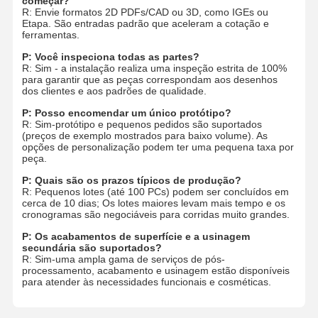
começar?
R: Envie formatos 2D PDFs/CAD ou 3D, como IGEs ou
Prototipagem rápida
Etapa. São entradas padrão que aceleram a cotação e
ferramentas.
tratamento de superfícies metálicas
P: Você inspeciona todas as partes?
R: Sim - a instalação realiza uma inspeção estrita de 100%
Molde de fundição a óleo
para garantir que as peças correspondam aos desenhos
dos clientes e aos padrões de qualidade.
P: Posso encomendar um único protótipo?
R: Sim-protótipo e pequenos pedidos são suportados
(preços de exemplo mostrados para baixo volume). As
opções de personalização podem ter uma pequena taxa por
peça.
P: Quais são os prazos típicos de produção?
R: Pequenos lotes (até 100 PCs) podem ser concluídos em
cerca de 10 dias; Os lotes maiores levam mais tempo e os
cronogramas são negociáveis ​​para corridas muito grandes.
P: Os acabamentos de superfície e a usinagem
secundária são suportados?
R: Sim-uma ampla gama de serviços de pós-
processamento, acabamento e usinagem estão disponíveis
para atender às necessidades funcionais e cosméticas.