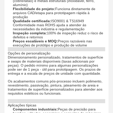
(cobre/latão) e metais estruturais (inoxidável, ferro,
alumínio)
Flexibilidade do projeto:
Funciona diretamente de
arquivos CAD/etapa para prototipagem rápida à
produção
Qualidade certificada:
ISO9001 & TS16949
Conformidade mais ROHS ajuda a atender às
necessidades da indústria e regulamentação
Inspeção completa:
100% de inspeção reduz o risco de
defeitos e retornos
Preços escaláveis ​​e MOQ:
Preços razoáveis ​​nas
execuções de protótipo e produção de volume
Opções de personalização
Dimensionamento personalizado, tratamentos de superfície
e swaps de materiais disponíveis (taxas adicionais por
peças). O pedido mínimo para algumas personalizações
pode ser de 1 peça - útil para prototipagem. Os prazos de
entrega e a escala de preços de unidade com quantidade.
Os acabamentos comuns pós-processo incluem polimento,
revestimento, passivação, pintura, jateamento de areia e
tratamentos de superfície personalizados para atender aos
requisitos estéticos ou funcionais.
Para Casa
Produtos
Vídeos
Sobre Nós
Aplicações típicas
Componentes industriais:
Peças de precisão para