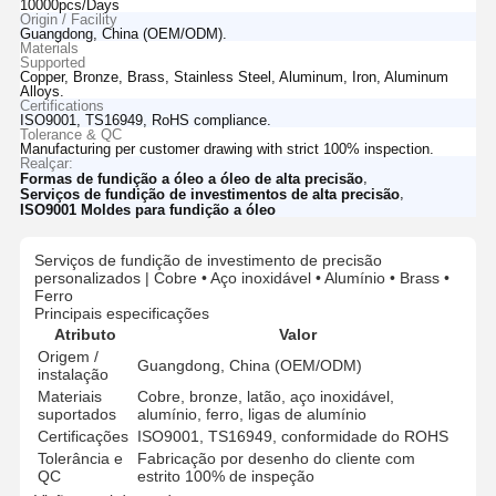
10000pcs/Days
Origin / Facility
Guangdong, China (OEM/ODM).
Materials
Supported
Copper, Bronze, Brass, Stainless Steel, Aluminum, Iron, Aluminum
Alloys.
Certifications
ISO9001, TS16949, RoHS compliance.
Tolerance & QC
Manufacturing per customer drawing with strict 100% inspection.
Realçar:
,
Formas de fundição a óleo a óleo de alta precisão
,
Serviços de fundição de investimentos de alta precisão
ISO9001 Moldes para fundição a óleo
Serviços de fundição de investimento de precisão
personalizados | Cobre • Aço inoxidável • Alumínio • Brass •
Ferro
Principais especificações
Atributo
Valor
Origem /
Guangdong, China (OEM/ODM)
instalação
Materiais
Cobre, bronze, latão, aço inoxidável,
suportados
alumínio, ferro, ligas de alumínio
Certificações
ISO9001, TS16949, conformidade do ROHS
Tolerância e
Fabricação por desenho do cliente com
QC
estrito 100% de inspeção