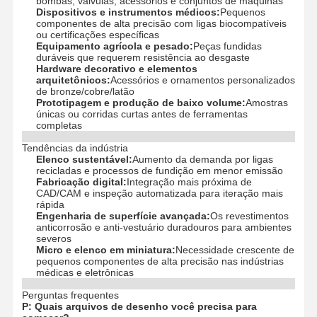
bombas, válvulas, acessórios e conjuntos de máquinas
Dispositivos e instrumentos médicos:
Pequenos
componentes de alta precisão com ligas biocompatíveis
ou certificações específicas
Visita À
Controle De
Contacte-
Notícias
Equipamento agrícola e pesado:
Peças fundidas
Fábrica
Qualidade
Nos
duráveis ​​que requerem resistência ao desgaste
Hardware decorativo e elementos
arquitetônicos:
Acessórios e ornamentos personalizados
de bronze/cobre/latão
Prototipagem e produção de baixo volume:
Amostras
únicas ou corridas curtas antes de ferramentas
completas
Casos
Converse
Agora
Tendências da indústria
Elenco sustentável:
Aumento da demanda por ligas
recicladas e processos de fundição em menor emissão
Fabricação digital:
Integração mais próxima de
Fundição de matriz de alumínio
CAD/CAM e inspeção automatizada para iteração mais
rápida
Peças de usinagem CNC
Engenharia de superfície avançada:
Os revestimentos
anticorrosão e anti-vestuário duradouros para ambientes
severos
Peças de chapa
Micro e elenco em miniatura:
Necessidade crescente de
pequenos componentes de alta precisão nas indústrias
médicas e eletrônicas
fabricação de autopeças
Perguntas frequentes
Gabinete de fundição sob pressão
P: Quais arquivos de desenho você precisa para