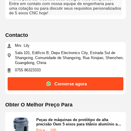
Entre em contato com nossa equipe de engenharia para
uma cotação ou para discutir seus requisitos personalizados
de 5 eixos CNC hoje!
Contacto
Mrs. Lily
Sala 101, Edifício B, Depu Electronics City, Estrada Sul de
Shangxing, Comunidade de Shangxing, Rua Xinqiao, Shenzhen,
Guangdong, China
0755 86323333
Converse agora
Obter O Melhor Preço Para
Peças de máquinas de protótipo de alta
precisão Oem 5 eixos para titânio alumínio aço
inoxidável
Price： 100