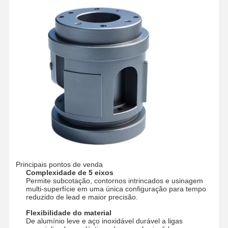
Visita À
Controle De
Contacte-
Notícias
Fábrica
Qualidade
Nos
Casos
Converse
Agora
Fundição de matriz de alumínio
Peças de usinagem CNC
Principais pontos de venda
Complexidade de 5 eixos
Peças de chapa
Permite subcotação, contornos intrincados e usinagem
multi-superfície em uma única configuração para tempo
reduzido de lead e maior precisão.
fabricação de autopeças
Flexibilidade do material
Gabinete de fundição sob pressão
De alumínio leve e aço inoxidável durável a ligas