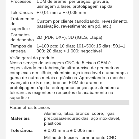
Processos
EDM de arame, perfuração, gravura,
usinagem a laser, prototipagem rápida
Tolerâncias
± 0,01 mm a ± 0,005 mm
Tratamentos
Custom por cliente (anodizando, revestimento,
de
passivação, revestimento em pó, etc.)
superfície
Formatos
2D (PDF, DXF), 3D (IGES, Etapa)
de desenho
Tempos de
1–100 pcs: 10 dias; 101–500: 15 dias; 501–1
entrega
000: 20 dias; > 1 000: negociável
Visão geral do produto
Nosso serviço de usinagem CNC de 5 eixos OEM é
especializado em fabricação ultraprecisa de geometrias
complexas em titânio, alumínio, aço inoxidável e uma ampla
gama de outros metais e plásticos. Aproveitando o moinho
avançado de 5 eixos, broche, EDM de arame e
prototipagem rápida, entregamos peças que atendem a
tolerâncias exigentes e requisitos de acabamento na
superfície.
Parâmetros técnicos
Alumínio, latão, bronze, cobre, ligas
Materiais
preciosas/endurecidas, aço inoxidável,
plásticos
Tolerância
± 0,01 mm a ± 0,005 mm
Milling de 5 eixos, torneamento CNC,