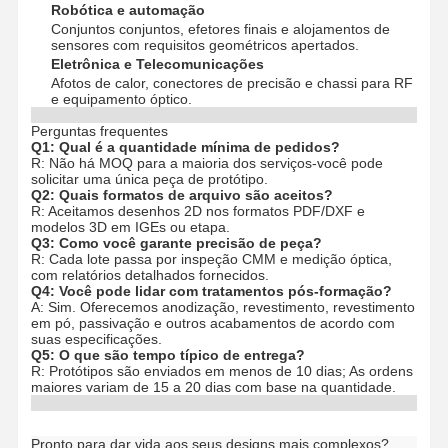
Robótica e automação
Conjuntos conjuntos, efetores finais e alojamentos de
sensores com requisitos geométricos apertados.
Eletrônica e Telecomunicações
Afotos de calor, conectores de precisão e chassi para RF
e equipamento óptico.
Perguntas frequentes
Q1: Qual é a quantidade mínima de pedidos?
R: Não há MOQ para a maioria dos serviços-você pode
solicitar uma única peça de protótipo.
Q2: Quais formatos de arquivo são aceitos?
R: Aceitamos desenhos 2D nos formatos PDF/DXF e
modelos 3D em IGEs ou etapa.
Q3: Como você garante precisão de peça?
R: Cada lote passa por inspeção CMM e medição óptica,
com relatórios detalhados fornecidos.
Q4: Você pode lidar com tratamentos pós-formação?
A: Sim. Oferecemos anodização, revestimento, revestimento
em pó, passivação e outros acabamentos de acordo com
suas especificações.
Q5: O que são tempo típico de entrega?
R: Protótipos são enviados em menos de 10 dias; As ordens
maiores variam de 15 a 20 dias com base na quantidade.
Pronto para dar vida aos seus designs mais complexos?