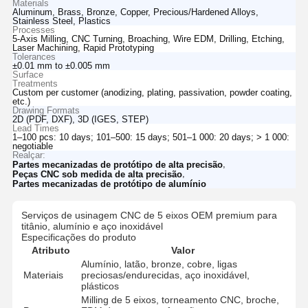
Materials
Aluminum, Brass, Bronze, Copper, Precious/Hardened Alloys,
Stainless Steel, Plastics
Processes
5-Axis Milling, CNC Turning, Broaching, Wire EDM, Drilling, Etching,
Laser Machining, Rapid Prototyping
Tolerances
±0.01 mm to ±0.005 mm
Surface
Treatments
Custom per customer (anodizing, plating, passivation, powder coating,
etc.)
Drawing Formats
2D (PDF, DXF), 3D (IGES, STEP)
Lead Times
1–100 pcs: 10 days; 101–500: 15 days; 501–1 000: 20 days; > 1 000:
negotiable
Realçar:
,
Partes mecanizadas de protótipo de alta precisão
,
Peças CNC sob medida de alta precisão
Partes mecanizadas de protótipo de alumínio
Serviços de usinagem CNC de 5 eixos OEM premium para
titânio, alumínio e aço inoxidável
Especificações do produto
Atributo
Valor
Alumínio, latão, bronze, cobre, ligas
Materiais
preciosas/endurecidas, aço inoxidável,
plásticos
Milling de 5 eixos, torneamento CNC, broche,