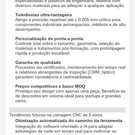
especializadas e plásticos de engenharia, lidamos com
diversos materiais para se adequar a qualquer aplicação.
Prototipagem rápida
Tolerâncias ultra-tantagens
Atinge a precisão repetível até ± 0,005 mm-crítica para
tratamento de superfícies metálicas
componentes industriais aeroespaciais, médicos e de alto
desempenho.
Molde de fundição a óleo
Personalização de ponta a ponta
Controle total sobre o tamanho, geometria, seleção de
materiais e tratamentos pós-formação, com prototipagem
rápida e produção escalável.
Garantia de qualidade
Processos iso-certificados, monitoramento em tempo real
e relatórios abrangentes de inspeção (CMM, óptico)
garantem consistência e rastreabilidade.
Preços competitivos e baixo MOQ
Prototipo seu design com apenas uma peça; Beneficie-se
de descontos em volume-ideal para startups e grandes
oems.
Tendências futuras na usinagem CNC de 5 eixos
Otimização automatizada do caminho da ferramenta
Integração do software orientado a IA para adaptar
estratégias de corte em tempo real para melhorar os