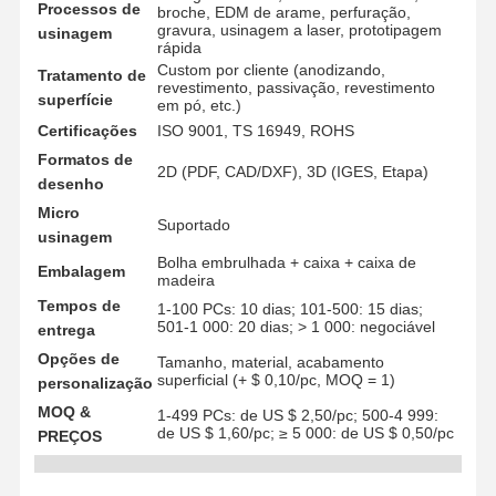
Processos de
broche, EDM de arame, perfuração,
gravura, usinagem a laser, prototipagem
usinagem
rápida
Custom por cliente (anodizando,
Tratamento de
revestimento, passivação, revestimento
superfície
em pó, etc.)
Certificações
ISO 9001, TS 16949, ROHS
Formatos de
2D (PDF, CAD/DXF), 3D (IGES, Etapa)
desenho
Micro
Suportado
usinagem
Bolha embrulhada + caixa + caixa de
Embalagem
madeira
Tempos de
1-100 PCs: 10 dias; 101-500: 15 dias;
501-1 000: 20 dias; > 1 000: negociável
entrega
Opções de
Tamanho, material, acabamento
superficial (+ $ 0,10/pc, MOQ = 1)
personalização
MOQ &
1-499 PCs: de US $ 2,50/pc; 500-4 999:
Para Casa
Produtos
Vídeos
Sobre Nós
de US $ 1,60/pc; ≥ 5 000: de US $ 0,50/pc
PREÇOS