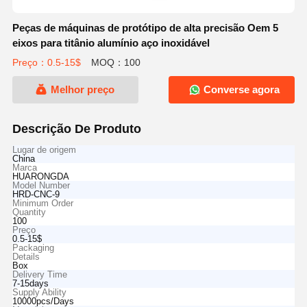
Peças de máquinas de protótipo de alta precisão Oem 5
eixos para titânio alumínio aço inoxidável
Preço：0.5-15$
MOQ：100
Melhor preço
Converse agora
Descrição De Produto
Lugar de origem
China
Marca
HUARONGDA
Model Number
HRD-CNC-9
Minimum Order
Quantity
100
Preço
0.5-15$
Packaging
Details
Box
Delivery Time
7-15days
Supply Ability
10000pcs/Days