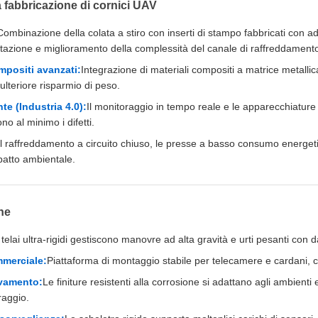
 fabbricazione di cornici UAV
Combinazione della colata a stiro con inserti di stampo fabbricati con add
tazione e miglioramento della complessità del canale di raffreddament
mpositi avanzati:
Integrazione di materiali compositi a matrice metalli
ulteriore risparmio di peso.
te (Industria 4.0):
Il monitoraggio in tempo reale e le apparecchiature
ono al minimo i difetti.
Il raffreddamento a circuito chiuso, le presse a basso consumo energeti
impatto ambientale.
ne
 telai ultra-rigidi gestiscono manovre ad alta gravità e urti pesanti con 
mmerciale:
Piattaforma di montaggio stabile per telecamere e cardani, co
evamento:
Le finiture resistenti alla corrosione si adattano agli ambienti es
raggio.