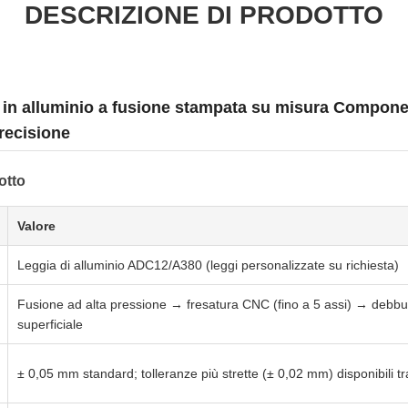
DESCRIZIONE DI PRODOTTO
i in alluminio a fusione stampata su misura Componen
recisione
otto
Valore
Leggia di alluminio ADC12/A380 (leggi personalizzate su richiesta)
Fusione ad alta pressione → fresatura CNC (fino a 5 assi) → debbu
superficiale
± 0,05 mm standard; tolleranze più strette (± 0,02 mm) disponibili t