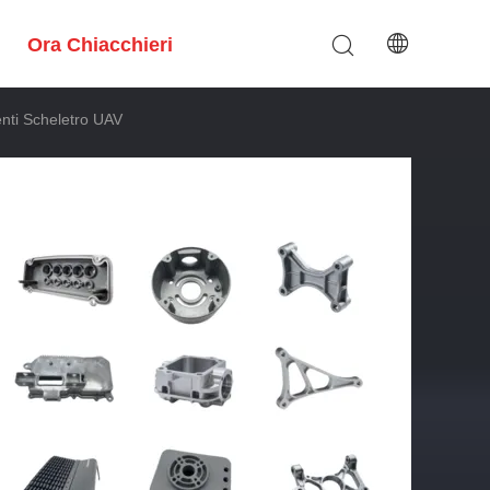
Ora Chiacchieri
enti Scheletro UAV