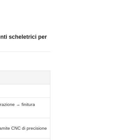
ti scheletrici per
razione → finitura
ramite CNC di precisione