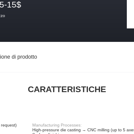
.5-15$
zzo
ione di prodotto
CARATTERISTICHE
 request)
Manufacturing Processes:
High-pressure die casting → CNC milling (up to 5 ax