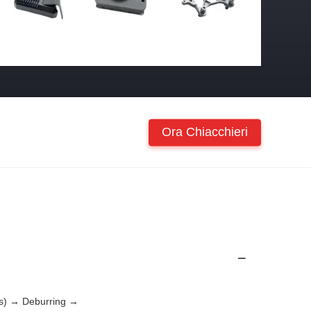
Ora Chiacchieri
es) → Deburring →