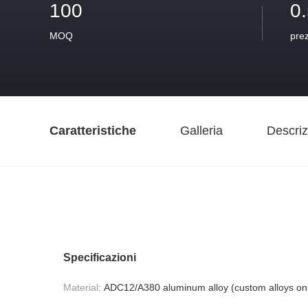
100
0
MOQ
pre
Caratteristiche
Galleria
Descriz
Specificazioni
Material:
ADC12/A380 aluminum alloy (custom alloys on