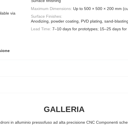
Surface finishing
Maximum Dimensions:
Up to 500 × 500 × 200 mm (cu
lable via
Surface Finishes:
Anodizing, powder coating, PVD plating, sand-blasting
Lead Time:
7–10 days for prototypes; 15–25 days for
isione
GALLERIA
r droni in alluminio pressofuso ad alta precisione CNC Componenti sche