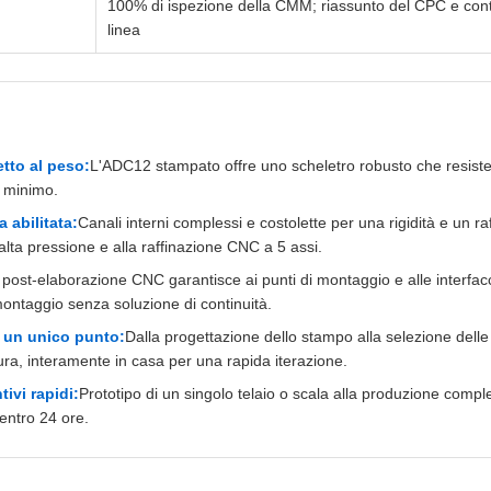
100% di ispezione della CMM; riassunto del CPC e contro
linea
etto al peso:
L'ADC12 stampato offre uno scheletro robusto che resiste 
 minimo.
 abilitata:
Canali interni complessi e costolette per una rigidità e un r
alta pressione e alla raffinazione CNC a 5 assi.
 post-elaborazione CNC garantisce ai punti di montaggio e alle interfac
ontaggio senza soluzione di continuità.
n un unico punto:
Dalla progettazione dello stampo alla selezione delle 
tura, interamente in casa per una rapida iterazione.
ivi rapidi:
Prototipo di un singolo telaio o scala alla produzione compl
 entro 24 ore.