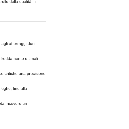
llo della qualità in
agli atterraggi duri
affreddamento ottimali
ce critiche una precisione
leghe, fino alla
eta; ricevere un