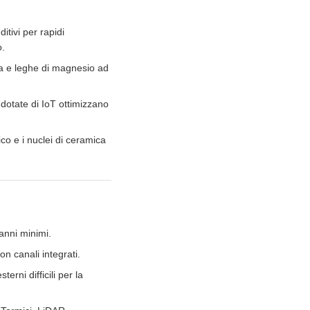
itivi per rapidi
o.
ca e leghe di magnesio ad
 dotate di IoT ottimizzano
co e i nuclei di ceramica
danni minimi.
n canali integrati.
terni difficili per la