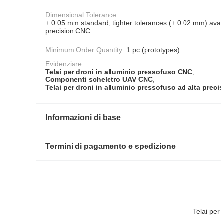
Dimensional Tolerance:
± 0.05 mm standard; tighter tolerances (± 0.02 mm) avai
precision CNC
Minimum Order Quantity:
1 pc (prototypes)
Evidenziare:
Telai per droni in alluminio pressofuso CNC
,
Componenti scheletro UAV CNC
,
Telai per droni in alluminio pressofuso ad alta prec
Informazioni di base
Termini di pagamento e spedizione
Telai pe