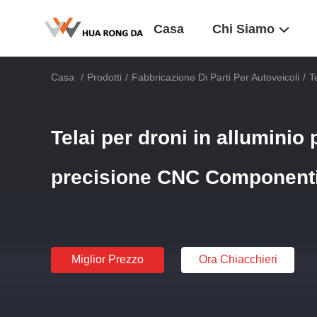
Casa
Chi Siamo
Casa
/
Prodotti
/
Fabbricazione Di Parti Per Autoveicoli
/
T
Telai per droni in alluminio
precisione CNC Componenti
Miglior Prezzo
Ora Chiacchieri