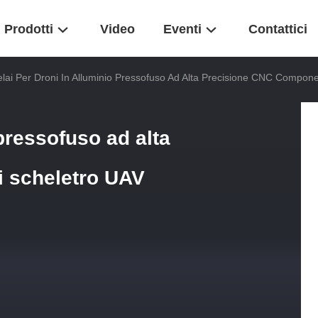
Prodotti
Video
Eventi
Contattici
elai Per Droni In Alluminio Pressofuso Ad Alta Precisione CNC Compon
 pressofuso ad alta
 scheletro UAV