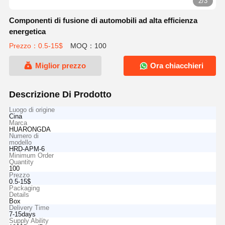
2/3
Componenti di fusione di automobili ad alta efficienza
energetica
Prezzo：0.5-15$
MOQ：100
Miglior prezzo
Ora chiacchieri
Descrizione Di Prodotto
Luogo di origine
Cina
Marca
HUARONGDA
Numero di
modello
HRD-APM-6
Minimum Order
Quantity
100
Prezzo
0.5-15$
Packaging
Details
Box
Delivery Time
7-15days
Supply Ability