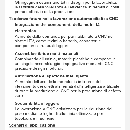
Gli ingegneri esaminano tutti i disegni per la lavorabilità,
la fattibilità della tolleranza e l'efficienza in termini di costi
prima dell'inizio della produzione.
Visita Alla
Controllo
Contattaci
Notizie
Tendenze future nella lavorazione automobilistica CNC
Fabbrica
Della Qualità
Integrazione dei componenti della mobilità
elettronica
Aumento della domanda per parti abbinate a CNC nei
sistemi EV, come recinti a batteria, connettori e
componenti strutturali leggeri.
Assemblee ibride multi-materiali
Casi
Ora
Combinando alluminio, materie plastiche e compositi in
Chiacchieri
un singolo assemblaggio, impegnativo montante CNC
preciso e design modulari.
Automazione e ispezione intelligente
Casting da morire in alluminio
Aumento dell'uso della metrologia in linea e del
rilevamento dei difetti alimentati dall'intelligenza artificiale
Parti di lavorazione a CNC
durante la produzione di CNC per la produzione di defetto
zero.
parti di lamiere
Sostenibilità e leggero
La lavorazione a CNC ottimizzata per la riduzione del
fabbricazione di parti per autoveicoli
peso mediante leghe di alluminio ottimizzato per
topologia e magnesio.
Custodia in pressofusione
Scenari di applicazione