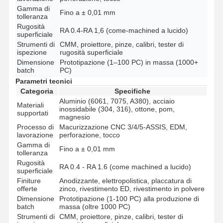
Gamma di
Fino a ± 0,01 mm
tolleranza
Rugosità
RA 0.4-RA 1,6 (come-machined a lucido)
superficiale
Strumenti di
CMM, proiettore, pinze, calibri, tester di
ispezione
rugosità superficiale
Dimensione
Prototipazione (1–100 PC) in massa (1000+
batch
PC)
Parametri tecnici
Categoria
Specifiche
Aluminio (6061, 7075, A380), acciaio
Materiali
inossidabile (304, 316), ottone, pom,
supportati
magnesio
Processo di
Macurizzazione CNC 3/4/5-ASSIS, EDM,
lavorazione
perforazione, tocco
Gamma di
Fino a ± 0,01 mm
tolleranza
Rugosità
RA 0.4 - RA 1.6 (come machined a lucido)
superficiale
Finiture
Anodizzante, elettropolistica, placcatura di
offerte
zinco, rivestimento ED, rivestimento in polvere
Dimensione
Prototipazione (1-100 PC) alla produzione di
batch
massa (oltre 1000 PC)
Strumenti di
CMM, proiettore, pinze, calibri, tester di