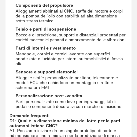
Componenti del propulsore
Prototipazione rapida
Alloggiamenti abbinati al CNC, staffe del motore e corpi
della pompa dell'olio con stabilità ad alta dimensione
trattamento superficiale del metallo
sotto stress termico.
Telaio e parti di sospensione
Stampi per la colata a pressione
Boccole di precisione, supporti e distanziali progettati per
carichi meccanici pesanti e smorzamento delle vibrazioni.
Parti di interni e rivestimento
Manopole, cornici e cornici lavorate con superfici
anodizzate o lucidate per interni automobilistici di fascia
alta.
Sensore e supporti elettronici
Alloggi e staffe personalizzate per lidar, telecamere e
moduli ECU che richiedono un montaggio stretto e
schermatura EMI.
Personalizzazione post -vendita
Parti personalizzate come leve per ingranaggi, kit di
pedali e componenti decorativi con marchio o incisione.
Domande frequenti
D1: Qual è la dimensione minima del lotto per le parti
automobilistiche CNC?
A1: Possiamo iniziare da un singolo prototipo di parte e
ridimensionare fino a migliaia per la produzione di massa.