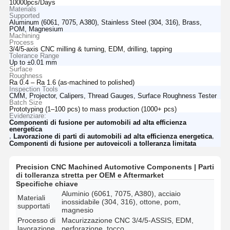
10000pcs/Days
Materials
Supported
Aluminum (6061, 7075, A380), Stainless Steel (304, 316), Brass,
POM, Magnesium
Machining
Process
3/4/5-axis CNC milling & turning, EDM, drilling, tapping
Tolerance Range
Up to ±0.01 mm
Surface
Roughness
Ra 0.4 – Ra 1.6 (as-machined to polished)
Inspection Tools
CMM, Projector, Calipers, Thread Gauges, Surface Roughness Tester
Batch Size
Prototyping (1–100 pcs) to mass production (1000+ pcs)
Evidenziare:
Componenti di fusione per automobili ad alta efficienza
energetica
,
,
Lavorazione di parti di automobili ad alta efficienza energetica
Componenti di fusione per autoveicoli a tolleranza limitata
Precision CNC Machined Automotive Components | Parti
di tolleranza stretta per OEM e Aftermarket
Specifiche chiave
Aluminio (6061, 7075, A380), acciaio
Materiali
inossidabile (304, 316), ottone, pom,
supportati
magnesio
Processo di
Macurizzazione CNC 3/4/5-ASSIS, EDM,
lavorazione
perforazione, tocco