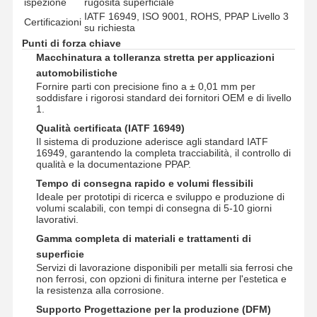
ispezione
rugosità superficiale
IATF 16949, ISO 9001, ROHS, PPAP Livello 3
Certificazioni
su richiesta
Punti di forza chiave
Macchinatura a tolleranza stretta per applicazioni
automobilistiche
Fornire parti con precisione fino a ± 0,01 mm per
soddisfare i rigorosi standard dei fornitori OEM e di livello
1.
Qualità certificata (IATF 16949)
Il sistema di produzione aderisce agli standard IATF
16949, garantendo la completa tracciabilità, il controllo di
qualità e la documentazione PPAP.
Tempo di consegna rapido e volumi flessibili
Ideale per prototipi di ricerca e sviluppo e produzione di
volumi scalabili, con tempi di consegna di 5-10 giorni
lavorativi.
Gamma completa di materiali e trattamenti di
superficie
Servizi di lavorazione disponibili per metalli sia ferrosi che
Casa.
Prodotti
Video
Chi Siamo
non ferrosi, con opzioni di finitura interne per l'estetica e
la resistenza alla corrosione.
Supporto Progettazione per la produzione (DFM)