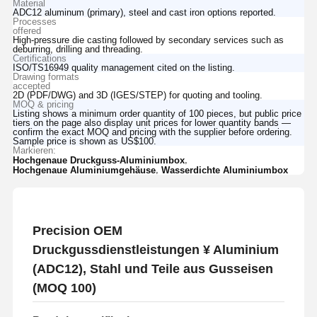
Material
ADC12 aluminum (primary), steel and cast iron options reported.
Processes
offered
High-pressure die casting followed by secondary services such as
deburring, drilling and threading.
Certifications
ISO/TS16949 quality management cited on the listing.
Drawing formats
accepted
2D (PDF/DWG) and 3D (IGES/STEP) for quoting and tooling.
MOQ & pricing
Listing shows a minimum order quantity of 100 pieces, but public price
tiers on the page also display unit prices for lower quantity bands —
confirm the exact MOQ and pricing with the supplier before ordering.
Sample price is shown as US$100.
Markieren:
,
Hochgenaue Druckguss-Aluminiumbox
,
Hochgenaue Aluminiumgehäuse
Wasserdichte Aluminiumbox
Precision OEM
Druckgussdienstleistungen ¥ Aluminium
(ADC12), Stahl und Teile aus Gusseisen
(MOQ 100)