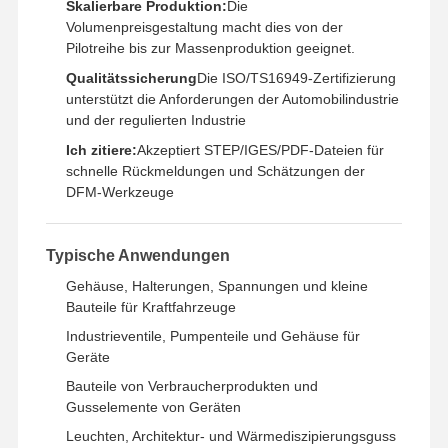
Skalierbare Produktion:
Die
Volumenpreisgestaltung macht dies von der
Pilotreihe bis zur Massenproduktion geeignet.
Werksbesicht
Qualitätskont
Kontakt Mit
Neuigkeiten
Igung
Rolle
Uns
Qualitätssicherung
Die ISO/TS16949-Zertifizierung
unterstützt die Anforderungen der Automobilindustrie
und der regulierten Industrie
Ich zitiere:
Akzeptiert STEP/IGES/PDF-Dateien für
schnelle Rückmeldungen und Schätzungen der
Fälle
Plaudern Sie
DFM-Werkzeuge
Jetzt
Typische Anwendungen
Aluminium -Sterben
Gehäuse, Halterungen, Spannungen und kleine
CNC -Bearbeitungsteile
Bauteile für Kraftfahrzeuge
Industrieventile, Pumpenteile und Gehäuse für
Blechteile
Geräte
Bauteile von Verbraucherprodukten und
Herstellung von Autoteilen
Gusselemente von Geräten
Gehäuse aus Druckguss
Leuchten, Architektur- und Wärmediszipierungsguss