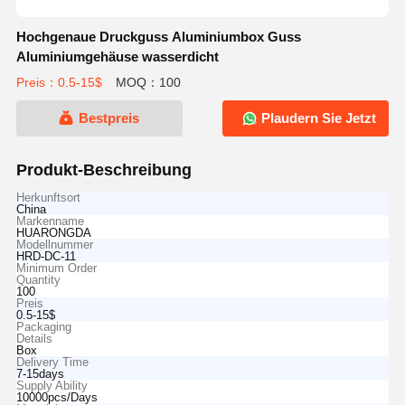
Hochgenaue Druckguss Aluminiumbox Guss
Aluminiumgehäuse wasserdicht
Preis：0.5-15$
MOQ：100
Bestpreis
Plaudern Sie Jetzt
Produkt-Beschreibung
Herkunftsort
China
Markenname
HUARONGDA
Modellnummer
HRD-DC-11
Minimum Order
Quantity
100
Preis
0.5-15$
Packaging
Details
Box
Delivery Time
7-15days
Supply Ability
10000pcs/Days