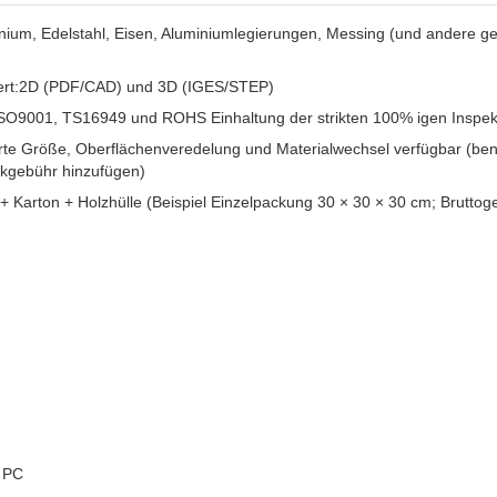
nium, Edelstahl, Eisen, Aluminiumlegierungen, Messing (und andere 
rt:
2D (PDF/CAD) und 3D (IGES/STEP)
SO9001, TS16949 und ROHS Einhaltung der strikten 100% igen Inspek
rte Größe, Oberflächenveredelung und Materialwechsel verfügbar (ben
ckgebühr hinzufügen)
e + Karton + Holzhülle (Beispiel Einzelpackung 30 × 30 × 30 cm; Bruttog
/ PC