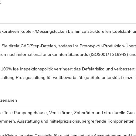
C
ekorativen Kupfer-/Messingstücken bis hin zu strukturellen Edelstahl-
 Sie direkt CAD/Step-Dateien, sodass Ihr Prototyp-zu-Produktion-Über
ion nach international anerkannten Standards (ISO9001/TS16949) und
 100% ige Inspektionspolitik verringert das Defektrisiko und verbessert
taltung:
Preisgestaltung für wettbewerbsfähige Stufe unterstützt einze
zenarien
e Teile:
Pumpengehäuse, Ventilkörper, Zahnräder und strukturelle Guss
ammern, Ausstattung und mittelprezisionsübergreifende Komponenten 
ng:
Kleine, präzise Gussteile für nicht implantierte Anwendungen und 