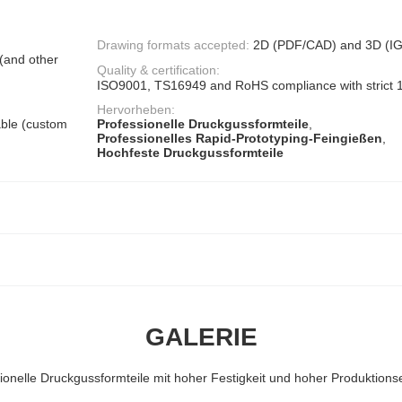
Drawing formats accepted:
2D (PDF/CAD) and 3D (I
 (and other
Quality & certification:
ISO9001, TS16949 and RoHS compliance with strict 1
Hervorheben:
able (custom
Professionelle Druckgussformteile
,
Professionelles Rapid-Prototyping-Feingießen
,
Hochfeste Druckgussformteile
GALERIE
ionelle Druckgussformteile mit hoher Festigkeit und hoher Produktionse