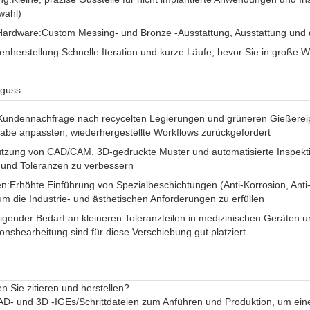
wahl)
 Hardware:
Custom Messing- und Bronze -Ausstattung, Ausstattung und 
enherstellung:
Schnelle Iteration und kurze Läufe, bevor Sie in große 
lguss
ndennachfrage nach recycelten Legierungen und grüneren Gießereip
gabe anpassten, wiederhergestellte Workflows zurückgefordert
tzung von CAD/CAM, 3D-gedruckte Muster und automatisierte Inspekt
n und Toleranzen zu verbessern
en:
Erhöhte Einführung von Spezialbeschichtungen (Anti-Korrosion, Anti
 um die Industrie- und ästhetischen Anforderungen zu erfüllen
igender Bedarf an kleineren Toleranzteilen in medizinischen Geräten u
ionsbearbeitung sind für diese Verschiebung gut platziert
 Sie zitieren und herstellen?
AD- und 3D -IGEs/Schrittdateien zum Anführen und Produktion, um ei