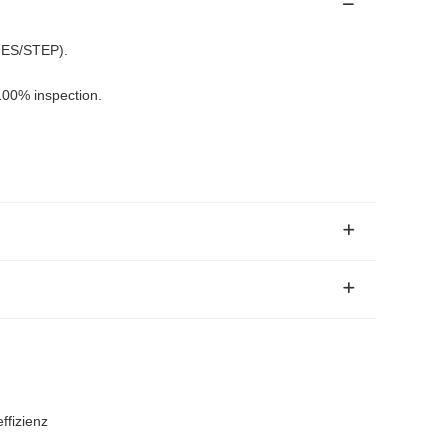
GES/STEP).
00% inspection.
ffizienz