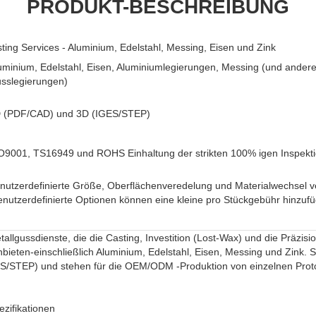
PRODUKT-BESCHREIBUNG
ing Services - Aluminium, Edelstahl, Messing, Eisen und Zink
uminium, Edelstahl, Eisen, Aluminiumlegierungen, Messing (und ande
sslegierungen)
 (PDF/CAD) und 3D (IGES/STEP)
O9001, TS16949 und ROHS Einhaltung der strikten 100% igen Inspekt
nutzerdefinierte Größe, Oberflächenveredelung und Materialwechsel v
enutzerdefinierte Optionen können eine kleine pro Stückgebühr hinzuf
tallgussdienste, die die Casting, Investition (Lost-Wax) und die Präzisi
bieten-einschließlich Aluminium, Edelstahl, Eisen, Messing und Zink.
/STEP) und stehen für die OEM/ODM -Produktion von einzelnen Proto
zifikationen