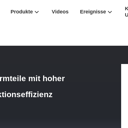
K
Produkte
Videos
Ereignisse
Druckgussformteile Mit Hoher Festigkeit Und Hoher Produktionseffizienz
rmteile mit hoher
tionseffizienz