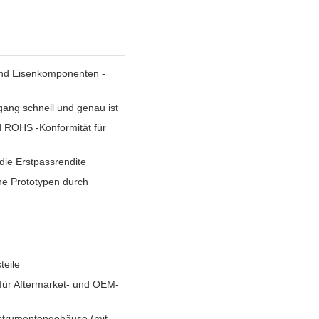
 und Eisenkomponenten -
gang schnell und genau ist
 ROHS -Konformität für
 die Erstpassrendite
lne Prototypen durch
teile
für Aftermarket- und OEM-
Instrumentengehäuse (mit