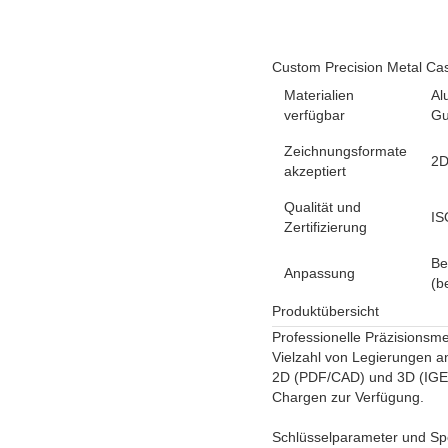
Custom Precision Metal Cast
Materialien
Al
verfügbar
Gu
Zeichnungsformate
2D
akzeptiert
Qualität und
IS
Zertifizierung
Be
Anpassung
(b
Produktübersicht
Professionelle Präzisionsme
Vielzahl von Legierungen an
2D (PDF/CAD) und 3D (IGES
Chargen zur Verfügung.
Schlüsselparameter und Spe