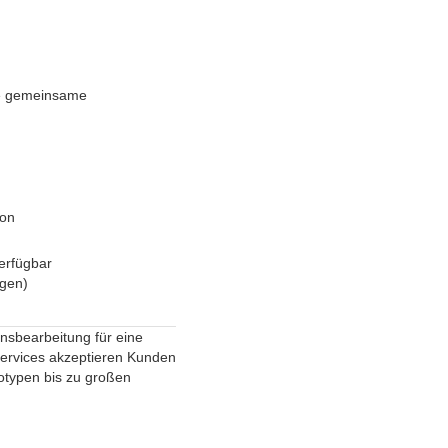
re gemeinsame
ion
erfügbar
ügen)
onsbearbeitung für eine
 Services akzeptieren Kunden
typen bis zu großen