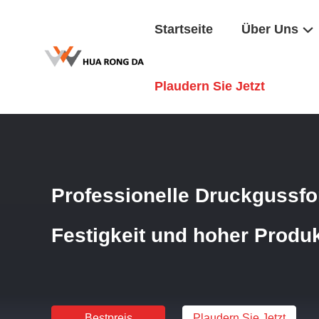
Startseite
Über Uns
Startseite
/
Produkte
/
Druckgießformen
/
Professionelle 
Plaudern Sie Jetzt
Professionelle Druckgussfo
Festigkeit und hoher Produk
Bestpreis
Plaudern Sie Jetzt