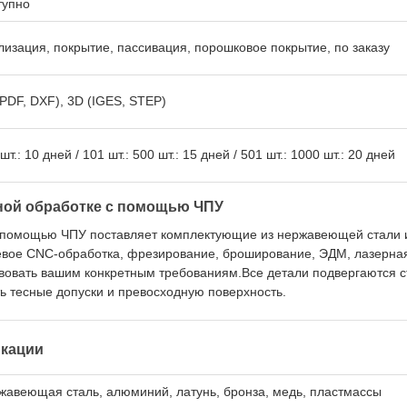
тупно
лизация, покрытие, пассивация, порошковое покрытие, по заказу
(PDF, DXF), 3D (IGES, STEP)
шт.: 10 дней / 101 шт.: 500 шт.: 15 дней / 501 шт.: 1000 шт.: 20 дней
ной обработке с помощью ЧПУ
 помощью ЧПУ поставляет комплектующие из нержавеющей стали 
севое CNC-обработка, фрезирование, броширование, ЭДМ, лазерна
твовать вашим конкретным требованиям.Все детали подвергаются 
ть тесные допуски и превосходную поверхность.
икации
жавеющая сталь, алюминий, латунь, бронза, медь, пластмассы