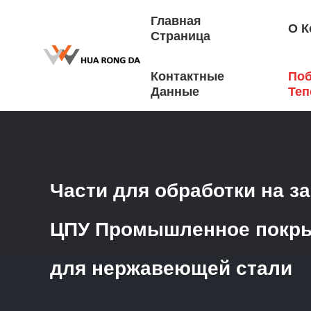
Главная
О К
Страница
Контактные
Поб
Главная Страница
/
Продукция
/
Запчасти Для Обработ
Данные
Теп
Части для обработки на з
ЦПУ Промышленное покр
для нержавеющей стали