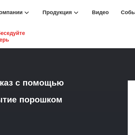
омпании
Продукция
Видео
Собы
еседуйте
ки С ЧПУ
/
Части Для Обработки На Заказ С Помощью ЦПУ Пром
ерь
аказ с помощью
ытие порошком