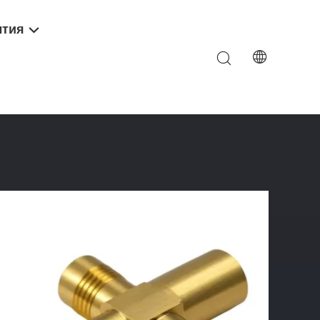
тия
ышленное Покрытие Порошком Для Нержавеющей Стали