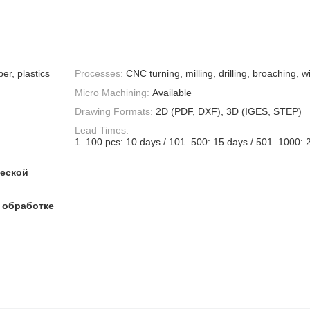
er, plastics
Processes:
CNC turning, milling, drilling, broaching, 
Micro Machining:
Available
Drawing Formats:
2D (PDF, DXF), 3D (IGES, STEP)
Lead Times:
1–100 pcs: 10 days / 101–500: 15 days / 501–1000: 
ческой
 обработке