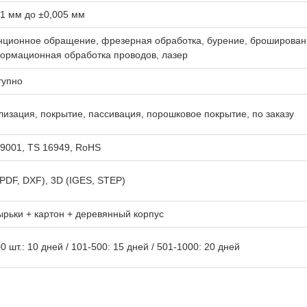
01 мм до ±0,005 мм
нционное обращение, фрезерная обработка, бурение, брошировани
ормационная обработка проводов, лазер
тупно
лизация, покрытие, пассивация, порошковое покрытие, по заказу
 9001, TS 16949, RoHS
(PDF, DXF), 3D (IGES, STEP)
ырьки + картон + деревянный корпус
0 шт.: 10 дней / 101-500: 15 дней / 501-1000: 20 дней