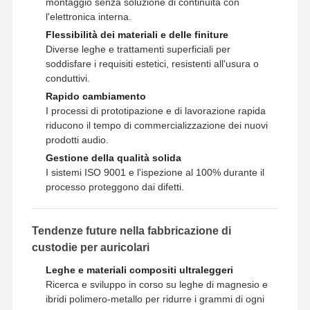
montaggio senza soluzione di continuità con
Prototipazione rapida
l'elettronica interna.
Flessibilità dei materiali e delle finiture
trattamento superficiale del metallo
Diverse leghe e trattamenti superficiali per
soddisfare i requisiti estetici, resistenti all'usura o
Stampi per la colata a pressione
conduttivi.
Rapido cambiamento
I processi di prototipazione e di lavorazione rapida
riducono il tempo di commercializzazione dei nuovi
prodotti audio.
Gestione della qualità solida
I sistemi ISO 9001 e l'ispezione al 100% durante il
processo proteggono dai difetti.
Tendenze future nella fabbricazione di
custodie per auricolari
Leghe e materiali compositi ultraleggeri
Ricerca e sviluppo in corso su leghe di magnesio e
ibridi polimero-metallo per ridurre i grammi di ogni