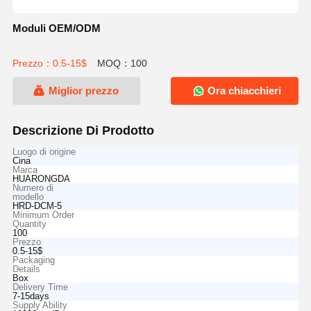
Moduli OEM/ODM
Prezzo：0.5-15$
MOQ：100
Miglior prezzo
Ora chiacchieri
Descrizione Di Prodotto
Luogo di origine
Cina
Marca
HUARONGDA
Numero di
modello
HRD-DCM-5
Minimum Order
Quantity
100
Prezzo
0.5-15$
Packaging
Details
Box
Delivery Time
7-15days
Supply Ability