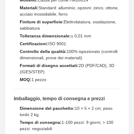
Materiali:
Standard: alluminio; opzioni: zinco, ottone,
acciaio inossidabile, ferro
Finiture di superficie:
Elettrolatatura, ossidazione,
sabbiatura
Tolleranza dimensionale:
± 0,01 mm
Certificazioni:
ISO 9001
Controllo della qualità:
100% ispezionato (controlli
dimensionali, prove dei materiali)
Formati di disegno accettati:
2D (PDF/CAD), 3D
(IGES/STEP)
MOQ:
1 pezzo
Imballaggio, tempo di consegna e prezzi
Dimensione del pacchetto:
10 × 5 × 2 cm; peso
lordo 2 kg
Casa.
Prodotti
Video
Chi Siamo
Tempo di consegna:
1-100 pezzi: 9 giorni; > 100
pezzi: negoziabili