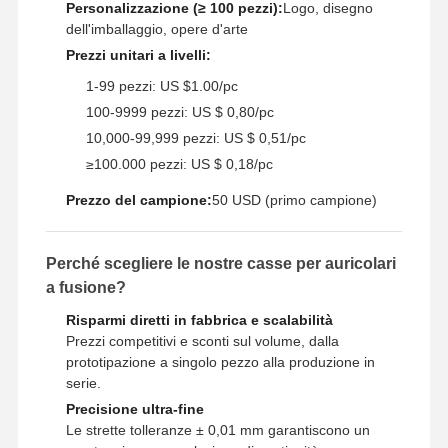
Personalizzazione (≥ 100 pezzi):
Logo, disegno
dell'imballaggio, opere d'arte
Prezzi unitari a livelli:
Visita Alla
Controllo
Contattaci
Notizie
Fabbrica
Della Qualità
1-99 pezzi: US $1.00/pc
100-9999 pezzi: US $ 0,80/pc
10,000-99,999 pezzi: US $ 0,51/pc
≥100.000 pezzi: US $ 0,18/pc
Casi
Ora
Prezzo del campione:
50 USD (primo campione)
Chiacchieri
Casting da morire in alluminio
Perché scegliere le nostre casse per auricolari
a fusione?
Parti di lavorazione a CNC
Risparmi diretti in fabbrica e scalabilità
Prezzi competitivi e sconti sul volume, dalla
parti di lamiere
prototipazione a singolo pezzo alla produzione in
serie.
fabbricazione di parti per autoveicoli
Precisione ultra-fine
Custodia in pressofusione
Le strette tolleranze ± 0,01 mm garantiscono un