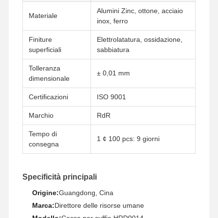
Alumini Zinc, ottone, acciaio
Materiale
inox, ferro
Finiture
Elettrolatatura, ossidazione,
superficiali
sabbiatura
Tolleranza
± 0,01 mm
dimensionale
Certificazioni
ISO 9001
Marchio
RdR
Tempo di
1 ¢ 100 pcs: 9 giorni
consegna
Specificità principali
Origine:
Guangdong, Cina
Marca:
Direttore delle risorse umane
Modello:
Cassa per cuffie HRD0014