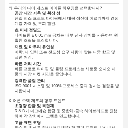
왜 우리의 다이 캐스트 이어폰 하우징을 선택합니까?
공장 내장 저축 및 확장 성
단일 피스 프로토 타이핑에서 대량 생산에 이르기까지 경쟁
계층 가격 및 부피 할인.
초 미세 정밀도
타이트한 ± 0.01 mm 공차는 내부 전자 장치를 사용하여 원
활한 조립을 보장합니다.
재료 및 마무리 유연성
미학, 내 입력 또는 전도성 요구 사항에 맞는 다중 합금 및
표면 처리.
빠른 처리 시간
빠른 프로토 타이핑 및 툴링 프로세스는 새로운 오디오 제
품의 시장 마켓 시간을 줄입니다.
강력한 품질 관리
ISO 9001 시스템 및 100% 프로세스 중과 검사는 결함을 방
지합니다.
이어폰 주택 제조의 향후 트렌드
초경량 합금 및 복합재
R & D가 마그네슘 합금 및 중합체-금속 하이브리드로 진행
집
제품
비디오
우리 에 관한
하여 각 장치에서 그램을 면도합니다.
것
고급 표면 코팅
장수 및 위생을 향상시키기위한 항 핑거 프린트, UV- 내성