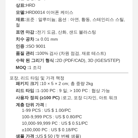
상표:
HRD
모델:
HRD0014 이어폰 케이스
재료:
표준 : 알루미늄; 옵션 : 아연, 황동, 스테인리스 스틸,
철
표면 마감 :
전기 도금, 산화, 샌드 블라스팅
치수 공차 :
± 0.01 mm
인증 :
ISO 9001
품질 관리 :
100% 검사 (차원 점검, 재료 테스트)
수락 된 그리기 형식 :
2D (PDF/CAD), 3D (IGES/STEP)
MOQ :
1 조각
포장, 리드 타임 및 가격 책정
패키지 크기 :
10 × 5 × 2 cm; 총 중량 2kg
리드 타임 :
1-100 PC : 9 일; > 100 PC : 협상 가능
사용자 정의 (≥100 PC) :
로고, 포장 디자인, 아트 워크
계층 단위 가격 :
1-99 PCS : US $ 1.00/PC
100-9,999 PCS : US $ 0.80/PC
10,000-99,999 PC : US $ 0.51/PC
≥100,000 PC : US $ 0.18/PC
샘플 가격 :
US $ 50 (첫 번째 샘플)