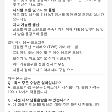
및 항균성 나노 코팅.
디지털 트윈 및 스마트 툴링
제로 결절 생산을 위해 IoT 센서를 통한 금형 조건의 실시간
모니터링.
공장 투어
품질 관리
저희와 연락
뉴스
지속 가능한 생산
글로벌 에코 스탠드를 충족시키기 위해 재활용 알루미늄 및
저 방출 용광로의 통합.
일반적인 응용 프로그램
진정한 무선 스테레오 (TWS) 이어 버드 쉘
사건
지금 챗팅하
프리미엄 오버 이어 및 온 이어 헤드폰 프레임
세요
보청기 및 의료 오디오 장치 인클로저
웨어러블을위한 정밀 전자 하우징
알루미늄 다이 캐스팅
사용자 정의 오디오 액세서리 구성 요소
자주 묻는 질문
CNC 가공 부품
Q : 최소 주문 수량은 얼마입니까?
A : 프로토 타입 주문은 1 피스에서 시작합니다. 볼륨 가격은
판금 부품
100 조각에서 적용됩니다.
자동차 부품 제조
Q : 사전 제작 샘플을받을 수 있습니까?
A : 예-샘플은 미화 50 달러로, 대량 주문 확인시 환불됩니다.
다이 캐스팅 인클로저