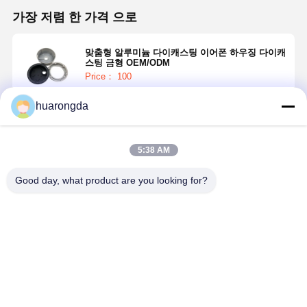
가장 저렴 한 가격 으로
맞춤형 알루미늄 다이캐스팅 이어폰 하우징 다이캐
스팅 금형 OEM/ODM
Price： 100
huarongda
계속하다
5:38 AM
추천된 제품
Good day, what product are you looking for?
맞춤형 알루미
고압 다이캐스
경량 알루미늄
사용자 지정
늄 다이캐스팅
팅 금형
다이캐스트 하
IP67 주사 
금형 CNC 가공
ADC12/A380
우징 내구성
알루미늄 장
부품 ISO 인증
알루미늄 다이
OEM 고압
견고한 기상