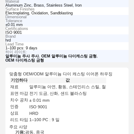
Material
Aluminum Zinc, Brass, Stainless Steel, Iron
Surface Finishes
Electroplating, Oxidation, Sandblasting
Dimensional
Tolerance
±0.01 mm
Certifications
ISO 9001
Brand
hrd
Lead Time
1–100 pcs: 9 days
하이 라이트:
,
,
알루미늄 주사 주사
OEM 알루미늄 다이캐스팅 금형
OEM 다이캐스팅 금형
맞춤형 OEM/ODM 알루미늄 다이 캐스팅 이어폰 하우징
기인하다
값
재료
알루미늄 아연, 황동, 스테인리스 스틸, 철
표면 마감
전기 도금, 산화, 샌드 블라스팅
치수 공차
± 0.01 mm
인증
ISO 9001
상표
HRD
리드 타임
1–100 PC : 9 일
주요 사양
기원:
광동, 중국