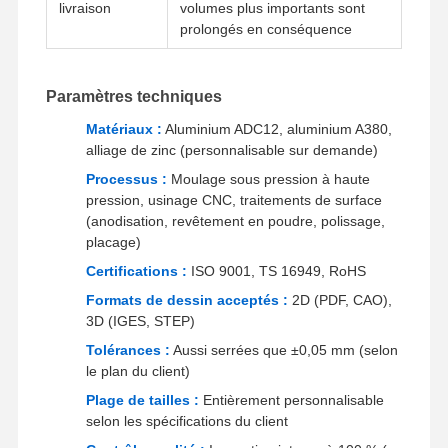
livraison
volumes plus importants sont
prolongés en conséquence
Paramètres techniques
Matériaux :
Aluminium ADC12, aluminium A380,
alliage de zinc (personnalisable sur demande)
Processus :
Moulage sous pression à haute
pression, usinage CNC, traitements de surface
(anodisation, revêtement en poudre, polissage,
placage)
Certifications :
ISO 9001, TS 16949, RoHS
Formats de dessin acceptés :
2D (PDF, CAO),
3D (IGES, STEP)
Tolérances :
Aussi serrées que ±0,05 mm (selon
le plan du client)
Accueil
Produits
Vidéos
À Propos De
Plage de tailles :
Entièrement personnalisable
Nous
selon les spécifications du client