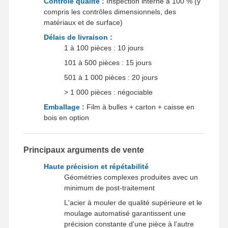
Contrôle qualité :
Inspection interne à 100 % (y
compris les contrôles dimensionnels, des
matériaux et de surface)
Délais de livraison :
Visite De
Contrôle
Contactez-
Nouvelles
L'usine
Qualité
Nous
1 à 100 pièces : 10 jours
101 à 500 pièces : 15 jours
501 à 1 000 pièces : 20 jours
> 1 000 pièces : négociable
Les Affaires
Causez
Emballage :
Film à bulles + carton + caisse en
Maintenant
bois en option
Casting de dépérisation en aluminium
Principaux arguments de vente
Pièces d'usinage CNC
Haute précision et répétabilité
Géométries complexes produites avec un
pièces en tôle
minimum de post-traitement
L'acier à mouler de qualité supérieure et le
fabrication de pièces automobiles
moulage automatisé garantissent une
précision constante d'une pièce à l'autre
Boîtier moulé sous pression