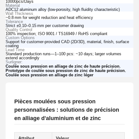
10000pcs/Days
Material
ADC12 aluminum alloy (low-porosity, high fluidity characteristic)
Wall Thickness
~0.8 mm for weight reduction and heat efficiency
Tolerance
Strict ±0.10–0.15 mm per customer drawing
Quality Control
100% inspection; ISO 9001 / TS16949 / RoHS compliant
Custom Options
Support for customer‑provided CAD (2D/3D), material, finish, surface
coating
Lead Time
Standard production runs—1–100 pcs: ~10 days; larger volumes
extend accordingly
Surligner:
,
Coulée sous pression en alliage de zinc de haute précision
,
Prototype de coulée sous pression de zinc de haute précision
Coulée sous pression en alliage de zinc léger
Pièces moulées sous pression
personnalisées : solutions de précision
en alliage d'aluminium et de zinc
Attribut
Valeur