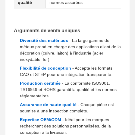
qualité
normes assurées
Visite De
Contrôle
Contactez-
Nouvelles
L'usine
Qualité
Nous
Arguments de vente uniques
Diversité des matériaux
- La large gamme de
métaux prend en charge des applications allant de la
décoration (cuivre, laiton) à l'industrie (acier
inoxydable, fer).
Les Affaires
Causez
Maintenant
Flexibilité de conception
- Accepte les formats
CAO et STEP pour une intégration transparente.
Production certifiée
- La conformité ISO9001,
Casting de dépérisation en aluminium
TS16949 et ROHS garantit la qualité et les normes
réglementaires.
Pièces d'usinage CNC
Assurance de haute qualité
- Chaque pièce est
pièces en tôle
soumise à une inspection complète.
Expertise OEM/ODM
- Idéal pour les marques
fabrication de pièces automobiles
recherchant des solutions personnalisées, de la
conception à la livraison.
Boîtier moulé sous pression