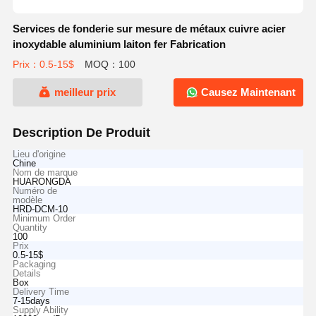
Services de fonderie sur mesure de métaux cuivre acier
inoxydable aluminium laiton fer Fabrication
Prix：0.5-15$
MOQ：100
meilleur prix
Causez Maintenant
Description De Produit
Lieu d'origine
Chine
Nom de marque
HUARONGDA
Numéro de
modèle
HRD-DCM-10
Minimum Order
Quantity
100
Prix
0.5-15$
Packaging
Details
Box
Delivery Time
7-15days
Supply Ability