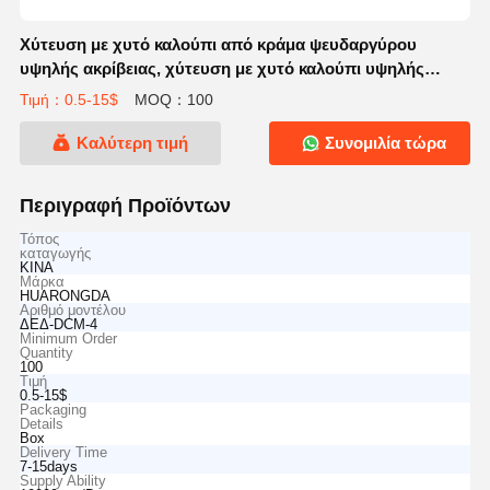
Χύτευση με χυτό καλούπι από κράμα ψευδαργύρου
υψηλής ακρίβειας, χύτευση με χυτό καλούπι υψηλής
πίεσης, ελαφριά καλούπια χύτευσης
Τιμή：0.5-15$
MOQ：100
Καλύτερη τιμή
Συνομιλία τώρα
Περιγραφή Προϊόντων
Τόπος
καταγωγής
ΚΙΝΑ
Μάρκα
HUARONGDA
Αριθμό μοντέλου
ΔΕΔ-DCM-4
Minimum Order
Quantity
100
Τιμή
0.5-15$
Packaging
Details
Box
Delivery Time
7-15days
Supply Ability