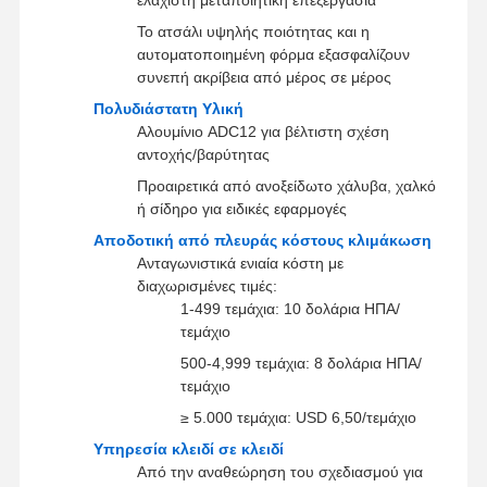
Περίβλημα Die Χύσιμο
Το ατσάλι υψηλής ποιότητας και η
αυτοματοποιημένη φόρμα εξασφαλίζουν
Ταχεία πρωτότυπα
συνεπή ακρίβεια από μέρος σε μέρος
επεξεργασία μεταλλικής επιφάνειας
Πολυδιάστατη Υλική
Αλουμίνιο ADC12 για βέλτιστη σχέση
Σχήματα χύτευσης πεπιεσμένων
αντοχής/βαρύτητας
Προαιρετικά από ανοξείδωτο χάλυβα, χαλκό
ή σίδηρο για ειδικές εφαρμογές
Αποδοτική από πλευράς κόστους κλιμάκωση
Ανταγωνιστικά ενιαία κόστη με
διαχωρισμένες τιμές:
1-499 τεμάχια: 10 δολάρια ΗΠΑ/
τεμάχιο
500-4,999 τεμάχια: 8 δολάρια ΗΠΑ/
τεμάχιο
≥ 5.000 τεμάχια: USD 6,50/τεμάχιο
Υπηρεσία κλειδί σε κλειδί
Από την αναθεώρηση του σχεδιασμού για