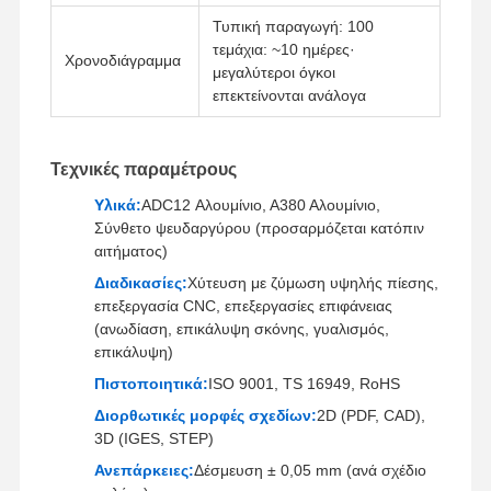
Τυπική παραγωγή: 100
τεμάχια: ~10 ημέρες·
Χρονοδιάγραμμα
μεγαλύτεροι όγκοι
επεκτείνονται ανάλογα
Τεχνικές παραμέτρους
Υλικά:
ADC12 Αλουμίνιο, Α380 Αλουμίνιο,
Σύνθετο ψευδαργύρου (προσαρμόζεται κατόπιν
αιτήματος)
Διαδικασίες:
Χύτευση με ζύμωση υψηλής πίεσης,
επεξεργασία CNC, επεξεργασίες επιφάνειας
(ανωδίαση, επικάλυψη σκόνης, γυαλισμός,
επικάλυψη)
Πιστοποιητικά:
ISO 9001, TS 16949, RoHS
Διορθωτικές μορφές σχεδίων:
2D (PDF, CAD),
Αρχική
Προϊόντα
Βίντεο
Σχετικά Με
3D (IGES, STEP)
Σελίδα
Εμάς
Ανεπάρκειες:
Δέσμευση ± 0,05 mm (ανά σχέδιο