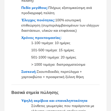
πελάτη)
Πεδίο μεγέθους:
Πλήρως εξατομικεύσιμη ανά
προδιαγραφή πελάτη
Επισκέψεις
Έλεγχος
Επικοινωνήσ
Ειδήσεις
Έλεγχος ποιότητας:
100% εσωτερική
Στο
Ποιότητας
Τε Μαζί Μας
επιθεώρηση (συμπεριλαμβανομένων των ελέγχων
Εργοστάσιο
διαστάσεων, υλικών και επιφάνειας)
Χρόνος προετοιμασίας:
1-100 τεμάχια: 10 ημέρες
101-500 τεμάχια: 15 ημέρες
Υποθέσεις
Συνομιλία
501-1000 τεμάχια: 20 ημέρες
Τώρα
> 1000 τεμάχια: διαπραγματεύσιμα
Συσκευή:
Σκουπιδοειδές περιτύλιγμα +
Χύτευση αλουμινίου
χαρτοκιβώτιο + προαιρετική ξύλινη θήκη
Μέρη επεξεργασίας CNC
Βασικά σημεία πώλησης
Τμήματα φύλλου
Υψηλή ακρίβεια και επαναληπτικότητα
Κατασκευή ανταλλακτικών αυτοκινήτων
Σύνθετες γεωμετρίες που παράγονται με
ελάχιστη μεταποιητική επεξεργασία