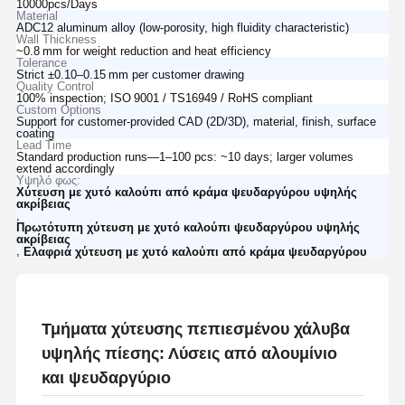
10000pcs/Days
Material
ADC12 aluminum alloy (low-porosity, high fluidity characteristic)
Wall Thickness
~0.8 mm for weight reduction and heat efficiency
Tolerance
Strict ±0.10–0.15 mm per customer drawing
Quality Control
100% inspection; ISO 9001 / TS16949 / RoHS compliant
Custom Options
Support for customer‑provided CAD (2D/3D), material, finish, surface
coating
Lead Time
Standard production runs—1–100 pcs: ~10 days; larger volumes
extend accordingly
Υψηλό φως:
Χύτευση με χυτό καλούπι από κράμα ψευδαργύρου υψηλής
ακρίβειας
,
Πρωτότυπη χύτευση με χυτό καλούπι ψευδαργύρου υψηλής
ακρίβειας
,
Ελαφριά χύτευση με χυτό καλούπι από κράμα ψευδαργύρου
Τμήματα χύτευσης πεπιεσμένου χάλυβα
υψηλής πίεσης: Λύσεις από αλουμίνιο
και ψευδαργύριο