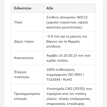
Ειδικότητα
Αξία
Σύνθετο αλουμινίου ADC12
Υλικό
(χαμηλή πορώστεια, υψηλή
ικανότητα ρευστότητας)
~0,8 mm για τη μείωση του
Δάχος τοίχου
βάρους και τη θερμική
απόδοση
Ακριβές ±0,10 ∆0,15 mm ανά
Ανεκτικότητα
σχέδιο πελάτη
100% επιθεώρηση,
Έλεγχος
συμμόρφωση ISO 9001 /
ποιότητας
TS16949 / RoHS
Υποστήριξη CAD (2D/3D) που
Προσαρμοσμένες
παρέχεται από τον πελάτη,
επιλογές
υλικών, τελικής επεξεργασίας,
επιφανειακής επικάλυψης