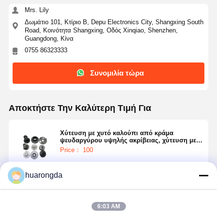
Mrs. Lily
Δωμάτιο 101, Κτίριο Β, Depu Electronics City, Shangxing South
Road, Κοινότητα Shangxing, Οδός Xinqiao, Shenzhen,
Guangdong, Κίνα
0755 86323333
Συνομιλία τώρα
Αποκτήστε Την Καλύτερη Τιμή Για
Χύτευση με χυτό καλούπι από κράμα
ψευδαργύρου υψηλής ακρίβειας, χύτευση με
χυτό καλούπι υψηλής πίεσης, ελαφριά
Price： 100
καλούπια χύτευσης
huarongda
Να συνεχίσει
6:03 AM
Συνιστώμενα Προϊόντα