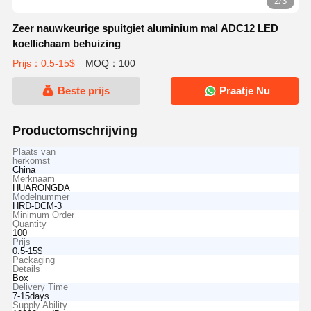
2/3
Zeer nauwkeurige spuitgiet aluminium mal ADC12 LED
koellichaam behuizing
Prijs：0.5-15$
MOQ：100
Beste prijs
Praatje Nu
Productomschrijving
Plaats van
herkomst
China
Merknaam
HUARONGDA
Modelnummer
HRD-DCM-3
Minimum Order
Quantity
100
Prijs
0.5-15$
Packaging
Details
Box
Delivery Time
7-15days
Supply Ability