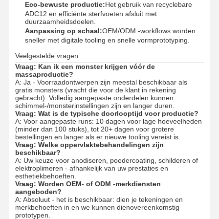
Eco-bewuste productie:
Het gebruik van recyclebare
ADC12 en efficiënte sterfvoeten afsluit met
duurzaamheidsdoelen.
Fabriekstour
Kwaliteitscont
Neem
Nieuws
Aanpassing op schaal:
OEM/ODM -workflows worden
Role
Contact Met
sneller met digitale tooling en snelle vormprototyping.
Ons Op
Veelgestelde vragen
Vraag: Kan ik een monster krijgen vóór de
massaproductie?
A: Ja - Voorraadontwerpen zijn meestal beschikbaar als
gratis monsters (vracht die voor de klant in rekening
gebracht). Volledig aangepaste onderdelen kunnen
Gevallen
Praatje Nu
schimmel-/monsterinstellingen zijn en langer duren.
Vraag: Wat is de typische doorlooptijd voor productie?
A: Voor aangepaste runs: 10 dagen voor lage hoeveelheden
Aluminium Die casting
(minder dan 100 stuks), tot 20+ dagen voor grotere
bestellingen en langer als er nieuwe tooling vereist is.
Vraag: Welke oppervlaktebehandelingen zijn
CNC -bewerkingsonderdelen
beschikbaar?
A: Uw keuze voor anodiseren, poedercoating, schilderen of
elektroplimeren - afhankelijk van uw prestaties en
plaatwerk onderdelen
esthetiekbehoeften.
Vraag: Worden OEM- of ODM -merkdiensten
Vervaardiging van auto-onderdelen
aangeboden?
A: Absoluut - het is beschikbaar: dien je tekeningen en
merkbehoeften in en we kunnen dienovereenkomstig
Spuitgietbehuizing
prototypen.