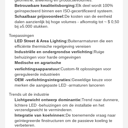
Betrouwbare kwaliteitsborging:
Elk deel wordt 100%
geïnspecteerd binnen een ISO-gecertificeerd systeem.
Schaalbaar prijsvoordeel:
De kosten van de eenheid
dalen aanzienlijk bij hoge volumes - afkomstig tot ~ $ 0,50
bij ≥5.000 stukken.
Toepassingen
LED Street & Area Lighting:
Buitenarmaturen die een
efficiënte thermische regelgeving vereisen
Industriële en ondergrondse verlichting:
Ruige
behuizingen voor harde omgevingen
Medische en agrarische
verlichtingsapparatuur:
Custom-fit oplossingen voor
gereguleerde industrieën
OEM -verlichtingsintegraties:
Geweldige keuze voor
merken die aangepaste LED -armaturen lanceren
Trends uit de industrie
Lichtgewicht ontwerp dominantie:
Trend naar dunnere,
lichtere LED -behuizingen om de installatie en het
verzendgewicht te verminderen.
Thuis
Producten
Video's
Over Ons
Integratie van koelvinnen:
De toenemende vraag naar
geïntegreerde finstructuren om de passieve koeling te
verbeteren.