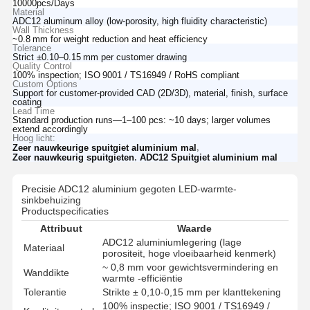
10000pcs/Days
Material
ADC12 aluminum alloy (low-porosity, high fluidity characteristic)
Wall Thickness
~0.8 mm for weight reduction and heat efficiency
Tolerance
Strict ±0.10–0.15 mm per customer drawing
Quality Control
100% inspection; ISO 9001 / TS16949 / RoHS compliant
Custom Options
Support for customer‑provided CAD (2D/3D), material, finish, surface
coating
Lead Time
Standard production runs—1–100 pcs: ~10 days; larger volumes
extend accordingly
Hoog licht:
,
Zeer nauwkeurige spuitgiet aluminium mal
,
Zeer nauwkeurig spuitgieten
ADC12 Spuitgiet aluminium mal
Precisie ADC12 aluminium gegoten LED-warmte-
sinkbehuizing
Productspecificaties
Attribuut
Waarde
ADC12 aluminiumlegering (lage
Materiaal
porositeit, hoge vloeibaarheid kenmerk)
~ 0,8 mm voor gewichtsvermindering en
Wanddikte
warmte -efficiëntie
Tolerantie
Strikte ± 0,10-0,15 mm per klanttekening
100% inspectie; ISO 9001 / TS16949 /