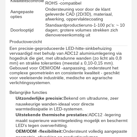
Kwaliteitscontrole
ROHS -compatibel
Ondersteuning voor door de klant
Aangepaste
geleverde CAD (2D/3D), materiaal,
opties
afwerking, oppervlaktecoating
Standaardproductieruns-1-100 pc's: ~ 10
Doorlooptijd
dagen; grotere volumes strekken zich
dienovereenkomstig uit
Productoverzicht
Een precisie-geproduceerde LED-hitte-sinkbehuizing
vervaardigd met behulp van ADC12 aluminiumlegering via
hogedruk die giet, met ultradunne wanden (zo licht als 0,8
mm) en strakke toleranties (meestal ± 0,10-0,15 mm).
Gebouwd voor OEM/ODM -aanpassing, ondersteunt het
complexe geometrieën en consistente kwaliteit - geschikt
voor veeleisende industriële, medische en agrarische
verlichtingssystemen.
Belangrijke functies
Uitzonderlijke precisie:
Bekend om ultradunne, zeer
nauwkeurige wanden-ideaal voor directe
warmtedissipatie in LED-systemen.
Uitstekende thermische prestaties:
ADC12 -legering
maakt superieure warmtegeleiding mogelijk en beschermt
LED's tegen oververhitting.
OEM/ODM -flexibiliteit:
Ondersteunt volledig aangepaste
geometrie, afwerking en productievolumes.