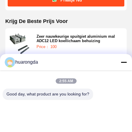
Krijg De Beste Prijs Voor
Zeer nauwkeurige spuitgiet aluminium mal
ADC12 LED koellichaam behuizing
Price： 100
huarongda
Doorgaan
2:55 AM
Geadviseerde Producten
Good day, what product are you looking for?
Maatwerk
Hoogdrukgietvormen
Lichtgewicht
Op maat