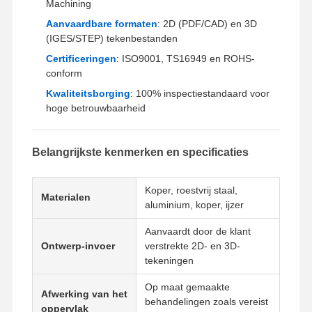
Machining
Aanvaardbare formaten
: 2D (PDF/CAD) en 3D
(IGES/STEP) tekenbestanden
Certificeringen
: ISO9001, TS16949 en ROHS-
conform
Kwaliteitsborging
: 100% inspectiestandaard voor
hoge betrouwbaarheid
Belangrijkste kenmerken en specificaties
Koper, roestvrij staal,
Materialen
aluminium, koper, ijzer
Aanvaardt door de klant
Ontwerp-invoer
verstrekte 2D- en 3D-
tekeningen
Thuis
Producten
Video's
Over Ons
Op maat gemaakte
Afwerking van het
behandelingen zoals vereist
oppervlak