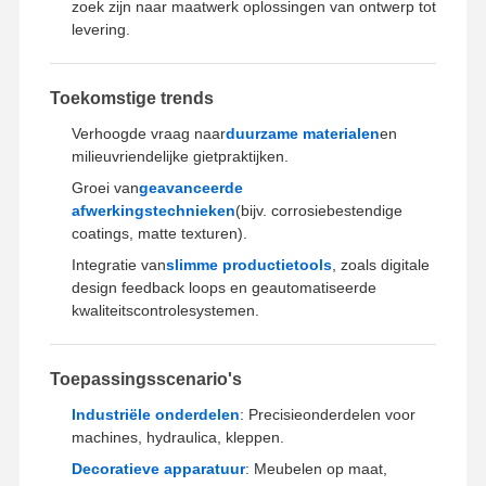
zoek zijn naar maatwerk oplossingen van ontwerp tot
Snelle prototyping
levering.
metalen oppervlaktebehandeling
Toekomstige trends
gietvormen
Verhoogde vraag naar
duurzame materialen
en
milieuvriendelijke gietpraktijken.
Groei van
geavanceerde
afwerkingstechnieken
(bijv. corrosiebestendige
coatings, matte texturen).
Integratie van
slimme productietools
, zoals digitale
design feedback loops en geautomatiseerde
kwaliteitscontrolesystemen.
Toepassingsscenario's
Industriële onderdelen
: Precisieonderdelen voor
machines, hydraulica, kleppen.
Decoratieve apparatuur
: Meubelen op maat,