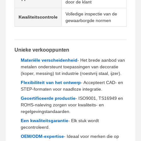
door de klant
Volledige inspectie van de
Kwaliteitscontrole
Fabriekstour
Kwaliteitscont
Neem
Nieuws
gewaarborgde normen
Role
Contact Met
Ons Op
Unieke verkooppunten
Materiële verscheidenheid
- Het brede aanbod van
Gevallen
Praatje Nu
metalen ondersteunt toepassingen van decoratie
(koper, messing) tot industrie (roestvrij staal, ijzer).
Flexibiliteit van het ontwerp
- Accepteert CAD- en
Aluminium Die casting
STEP-formaten voor naadloze integratie.
CNC -bewerkingsonderdelen
Gecertificeerde productie
- ISO9001, TS16949 en
ROHS-naleving zorgen voor kwaliteits- en
plaatwerk onderdelen
regelgevingstandaarden.
Een kwaliteitsgarantie
- Elk stuk wordt
Vervaardiging van auto-onderdelen
gecontroleerd.
Spuitgietbehuizing
OEM/ODM-expertise
- Ideaal voor merken die op