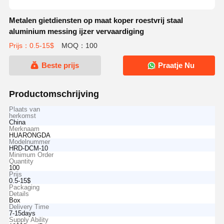
Metalen gietdiensten op maat koper roestvrij staal
aluminium messing ijzer vervaardiging
Prijs：0.5-15$
MOQ：100
Beste prijs
Praatje Nu
Productomschrijving
Plaats van
herkomst
China
Merknaam
HUARONGDA
Modelnummer
HRD-DCM-10
Minimum Order
Quantity
100
Prijs
0.5-15$
Packaging
Details
Box
Delivery Time
7-15days
Supply Ability