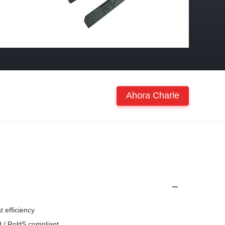
Ahora Charle
 efficiency
9 / RoHS compliant