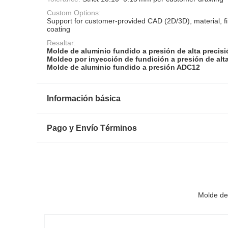
Custom Options:
Support for customer‑provided CAD (2D/3D), material, fi
coating
Resaltar:
Molde de aluminio fundido a presión de alta precis
Moldeo por inyección de fundición a presión de alt
Molde de aluminio fundido a presión ADC12
Información básica
Pago y Envío Términos
Molde de 