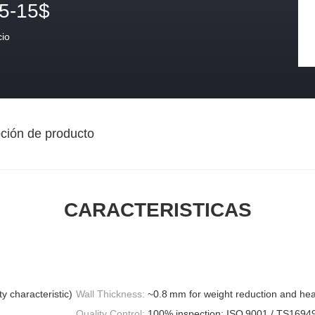
.5-15$
cio
ción de producto
CARACTERISTICAS
y characteristic)
Wall Thickness:
~0.8 mm for weight reduction and heat
Quality Control:
100% inspection; ISO 9001 / TS1694