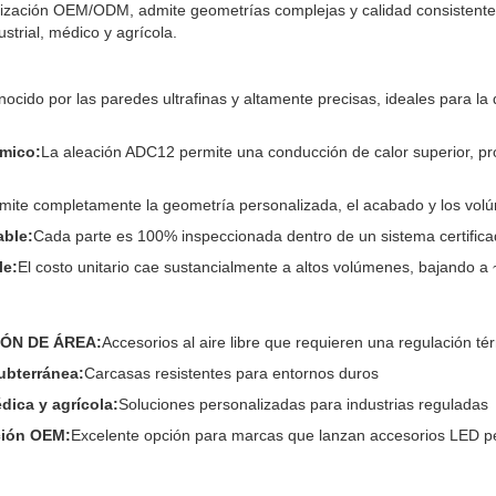
lización OEM/ODM, admite geometrías complejas y calidad consistent
strial, médico y agrícola.
ocido por las paredes ultrafinas y altamente precisas, ideales para la d
rmico:
La aleación ADC12 permite una conducción de calor superior, pr
mite completamente la geometría personalizada, el acabado y los vol
able:
Cada parte es 100% inspeccionada dentro de un sistema certifica
le:
El costo unitario cae sustancialmente a altos volúmenes, bajando a 
IÓN DE ÁREA:
Accesorios al aire libre que requieren una regulación tér
subterránea:
Carcasas resistentes para entornos duros
dica y agrícola:
Soluciones personalizadas para industrias reguladas
ción OEM:
Excelente opción para marcas que lanzan accesorios LED p