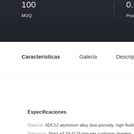
100
0
MOQ
Pre
Caracteristicas
Galería
Descrip
Especificaciones
Material:
ADC12 aluminum alloy (low-porosity, high fluidit
Tolerance:
Strict ±0.10–0.15 mm per customer drawing