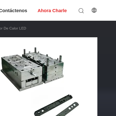
Contáctenos
Ahora Charle
dor De Calor LED