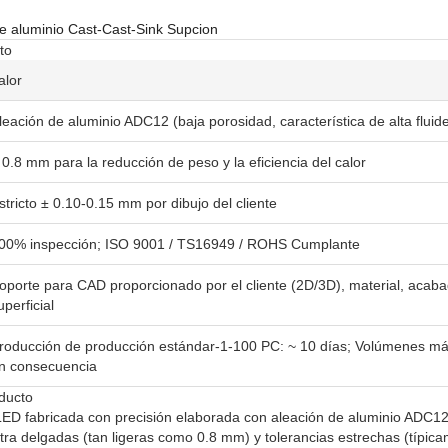
e aluminio Cast-Cast-Sink Supcion
to
alor
leación de aluminio ADC12 (baja porosidad, característica de alta fluid
 0.8 mm para la reducción de peso y la eficiencia del calor
stricto ± 0.10-0.15 mm por dibujo del cliente
00% inspección; ISO 9001 / TS16949 / ROHS Cumplante
oporte para CAD proporcionado por el cliente (2D/3D), material, acaba
uperficial
roducción de producción estándar-1-100 PC: ~ 10 días; Volúmenes má
n consecuencia
oducto
ED fabricada con precisión elaborada con aleación de aluminio ADC12 a
ltra delgadas (tan ligeras como 0.8 mm) y tolerancias estrechas (típi