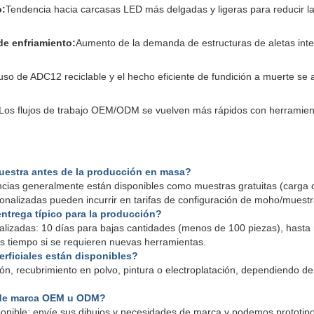
o:
Tendencia hacia carcasas LED más delgadas y ligeras para reducir la 
de enfriamiento:
Aumento de la demanda de estructuras de aletas inte
uso de ADC12 reciclable y el hecho eficiente de fundición a muerte se a
Los flujos de trabajo OEM/ODM se vuelven más rápidos con herramienta
uestra antes de la producción en masa?
encias generalmente están disponibles como muestras gratuitas (carga c
nalizadas pueden incurrir en tarifas de configuración de moho/muestr
entrega típico para la producción?
alizadas: 10 días para bajas cantidades (menos de 100 piezas), hasta
 tiempo si se requieren nuevas herramientas.
rficiales están disponibles?
ón, recubrimiento en polvo, pintura o electroplatación, dependiendo d
s de marca OEM u ODM?
ponible: envíe sus dibujos y necesidades de marca y podemos prototip