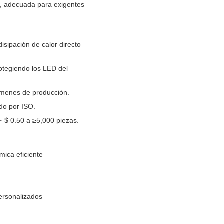
e, adecuada para exigentes
isipación de calor directo
otegiendo los LED del
úmenes de producción.
do por ISO.
~ $ 0.50 a ≥5,000 piezas.
mica eficiente
ersonalizados