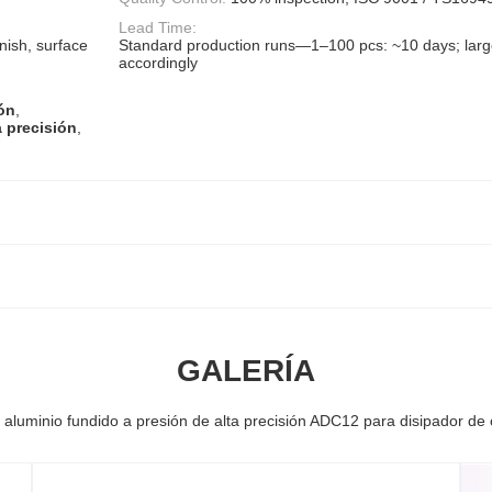
Lead Time:
nish, surface
Standard production runs—1–100 pcs: ~10 days; lar
accordingly
ión
,
a precisión
,
GALERÍA
aluminio fundido a presión de alta precisión ADC12 para disipador de