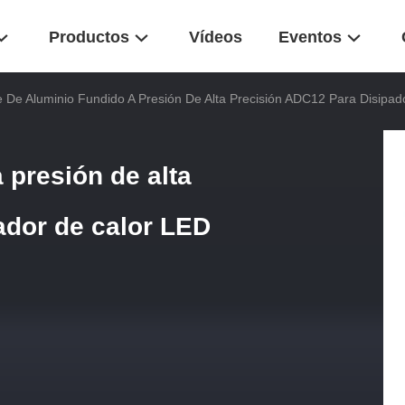
Productos
Vídeos
Eventos
 De Aluminio Fundido A Presión De Alta Precisión ADC12 Para Disipa
 presión de alta
ador de calor LED