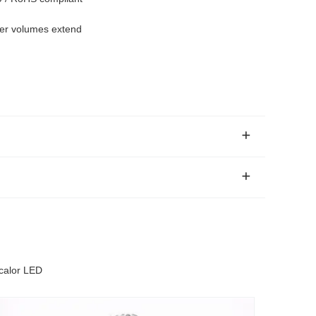
ger volumes extend
 calor LED