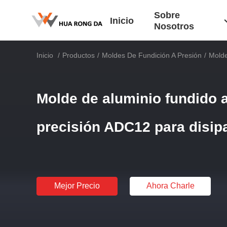
Sobre
Inicio
Nosotros
Inicio
/
Productos
/
Moldes De Fundición A Presión
/
Molde
Molde de aluminio fundido a
precisión ADC12 para disip
Mejor Precio
Ahora Charle